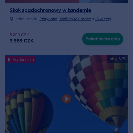
Skok spadochronowy w tandemie
Lokalizacja:
Rokycany
,
Jindřichův Hradec
a
18 więcej
5 200 CZK
Pokaż szczegóły
3 989 CZK
4.5/5
Wydarzenia