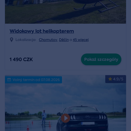
Widokowy lot helikopterem
Lokalizacja:
Chomutov
,
Děčín
a
45 więcej
1 490 CZK
Pokaż szczegóły
4.9/5
Volný termín od 07.08.2026