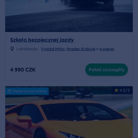
Szkoła bezpiecznej jazdy
Lokalizacja:
Vysoké Mýto
,
Hradec Králové
a
4 więcej
4 990 CZK
Pokaż szczegóły
4.5/5
Rezerwacja online