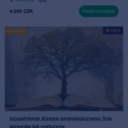
4 050 CZK
Pokaż szczegóły
4.8/5
Wyłącznie
Uzupełnianie drzewa genealogicznego, linia
ojcowska lub matczyna