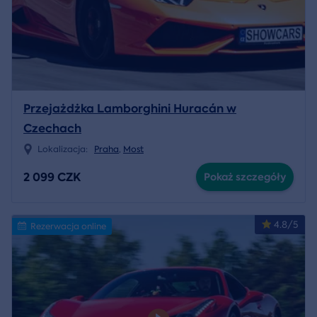
Przejażdżka Lamborghini Huracán w
Czechach
Lokalizacja:
Praha
,
Most
2 099 CZK
Pokaż szczegóły
4.8/5
Rezerwacja online