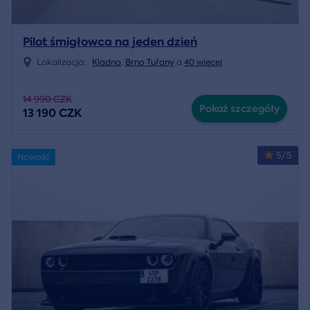
Pilot śmigłowca na jeden dzień
Lokalizacja:
Kladno
,
Brno Tuřany
a
40 więcej
14 990 CZK
Pokaż szczegóły
13 190 CZK
5/5
Nowość