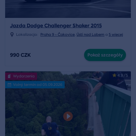
Jazda Dodge Challenger Shaker 2015
Lokalizacja:
Praha 9 - Čakovice
,
Ústí nad Labem
a
5 więcej
990 CZK
Pokaż szczegóły
4.9/5
Wydarzenia
Volný termín od 05.09.2026