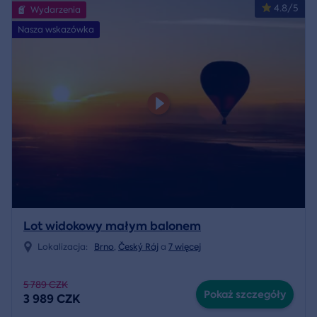
4.8/5
Wydarzenia
Nasza wskazówka
Lot widokowy małym balonem
Lokalizacja:
Brno
,
Český Ráj
a
7 więcej
5 789 CZK
Pokaż szczegóły
3 989 CZK