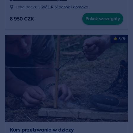
Lokalizacja:
Celá ČR
,
V pohodlí domova
8 950 CZK
Pokaż szczegóły
5/5
Kurs przetrwania w dziczy