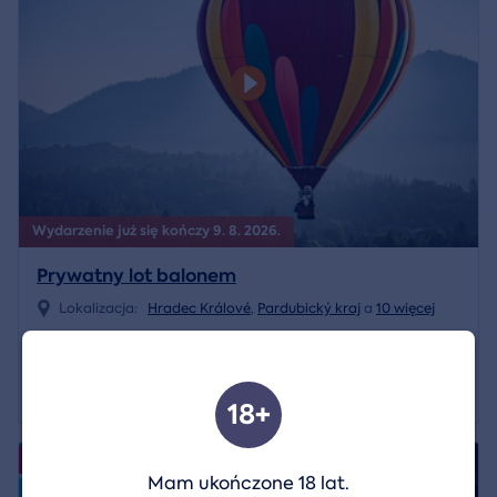
Wydarzenie już się kończy 9. 8. 2026.
Prywatny lot balonem
Lokalizacja:
Hradec Králové
,
Pardubický kraj
a
10 więcej
22 599 CZK
Pokaż szczegóły
15 819 CZK
18+
4.9/5
Wydarzenia
Mam ukończone 18 lat.
Volný termín od 07.08.2026