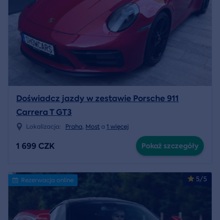
Doświadcz jazdy w zestawie Porsche 911
Carrera T GT3
Lokalizacja:
Praha
,
Most
a
1 więcej
1 699 CZK
Pokaż szczegóły
5/5
Rezerwacja online