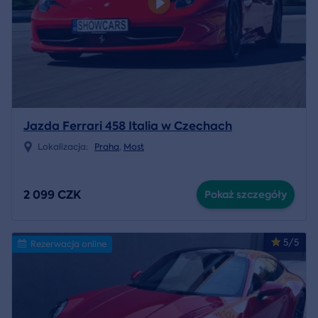
Jazda Ferrari 458 Italia w Czechach
Lokalizacja:
Praha
,
Most
2 099 CZK
Pokaż szczegóły
5/5
Rezerwacja online