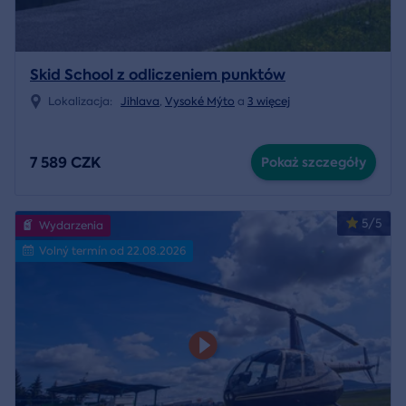
Skid School z odliczeniem punktów
Lokalizacja:
Jihlava
,
Vysoké Mýto
a
3 więcej
7 589 CZK
Pokaż szczegóły
5/5
Wydarzenia
Volný termín od 22.08.2026