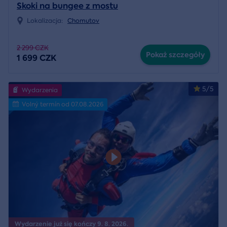
Skoki na bungee z mostu
Lokalizacja:
Chomutov
2 299 CZK
Pokaż szczegóły
1 699 CZK
5/5
Wydarzenia
Volný termín od 07.08.2026
Wydarzenie już się kończy 9. 8. 2026.