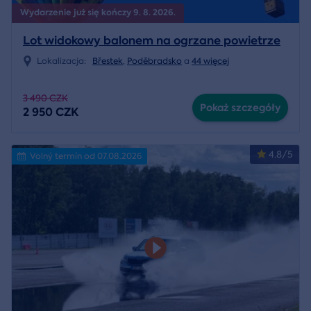
Wydarzenie już się kończy 9. 8. 2026.
Lot widokowy balonem na ogrzane powietrze
Lokalizacja:
Břestek
,
Poděbradsko
a
44 więcej
3 490 CZK
Pokaż szczegóły
2 950 CZK
4.8/5
Volný termín od 07.08.2026