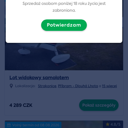
Sprzedaż osobom poniżej 18 roku życia jest
zabroniona.
Potwierdzam
Lot widokowy samolotem
Lokalizacja:
Strakonice
,
Příbram - Dlouhá Lhota
a
15 więcej
4 289 CZK
Pokaż szczegóły
4.8/5
Volný termín od 08.08.2026