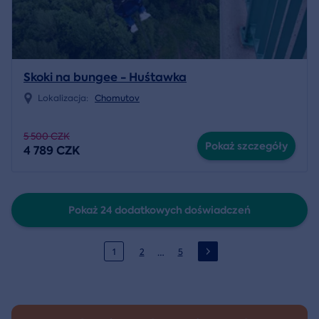
Skoki na bungee - Huśtawka
Lokalizacja:
Chomutov
5 500 CZK
Pokaż szczegóły
4 789 CZK
Pokaż 24 dodatkowych doświadczeń
…
1
2
5