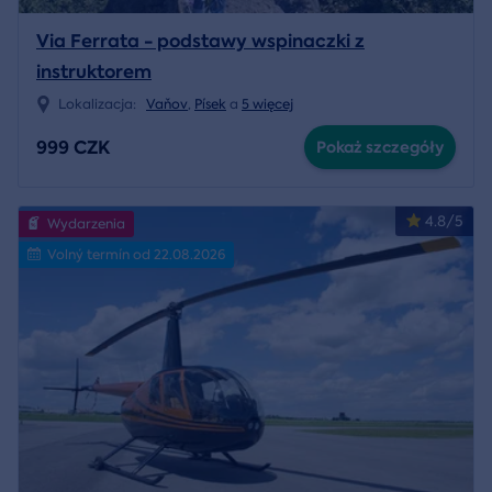
Via Ferrata - podstawy wspinaczki z
instruktorem
Lokalizacja:
Vaňov
,
Písek
a
5 więcej
999 CZK
Pokaż szczegóły
4.8/5
Wydarzenia
Volný termín od 22.08.2026