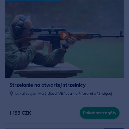
Strzelanie na otwartej strzelnicy
Lokalizacja:
Malý Újezd
,
Višňová - u Příbrami
a
12 więcej
1 199 CZK
Pokaż szczegóły