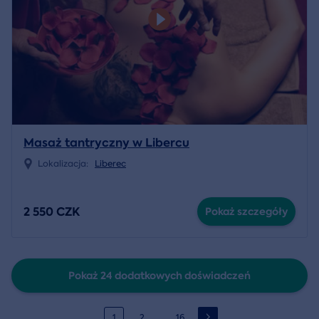
Masaż tantryczny w Libercu
Lokalizacja:
Liberec
2 550 CZK
Pokaż szczegóły
Pokaż 24 dodatkowych doświadczeń
…
1
2
16