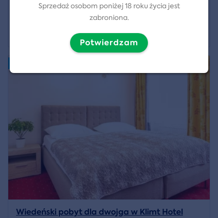
Sprzedaż osobom poniżej 18 roku życia jest
zabroniona.
5 959 CZK
Pokaż szczegóły
Potwierdzam
Nowość
Wiedeński pobyt dla dwojga w Klimt Hotel