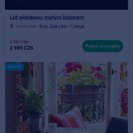
Lot widokowy małym balonem
Lokalizacja:
Brno
,
Český Ráj
a
7 więcej
5 789 CZK
Pokaż szczegóły
3 989 CZK
Nowość