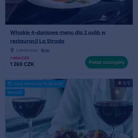
Włoskie 4-daniowe menu dla 2 osób w
restauracji La Strada
Lokalizacja:
Brno
1 484 CZK
Pokaż szczegóły
1 269 CZK
5/5
Volný termín od 10.08.2026
Nowość