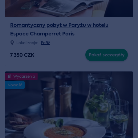
Romantyczny pobyt w Paryżu w hotelu
Espace Champerret Paris
Lokalizacja:
Paříž
7 350 CZK
Pokaż szczegóły
Wydarzenia
Nowość