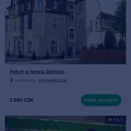
Pobyt w hotelu DaVinci
Lokalizacja:
Mariánské lázně
2 990 CZK
Pokaż szczegóły
4.8/5