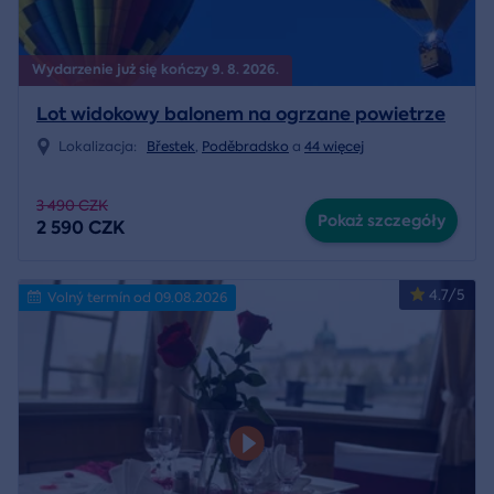
Wydarzenie już się kończy 9. 8. 2026.
Lot widokowy balonem na ogrzane powietrze
Lokalizacja:
Břestek
,
Poděbradsko
a
44 więcej
3 490 CZK
Pokaż szczegóły
2 590 CZK
4.7/5
Volný termín od 09.08.2026