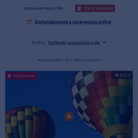
Najpopularniejszy filtr:
Oferty specjalne
Doświadczenia z rezerwacją online
Sortuj:
Najlepiej sprzedający się
Wyświetlanie 1-24 z 369 produktów
4.7/5
Wydarzenia