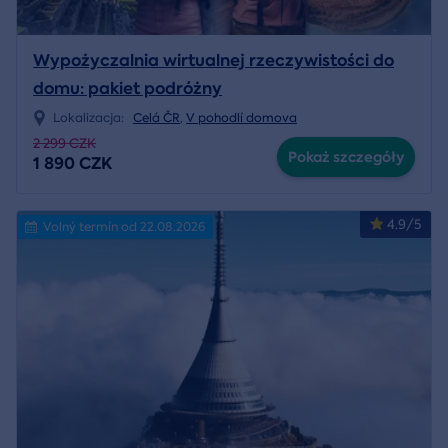
Wypożyczalnia wirtualnej rzeczywistości do
domu: pakiet podróżny
Lokalizacja:
Celá ČR
,
V pohodlí domova
2 299 CZK
Pokaż szczegóły
1 890 CZK
4.9/5
Volný termín od 22.08.2026