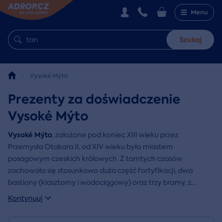
Menu
Szukaj
Vysoké Mýto
Prezenty za doświadczenie
Vysoké Mýto
Vysoké Mýto
, założone pod koniec XIII wieku przez
Przemysła Otakara II, od XIV wieku było miastem
posagowym czeskich królowych. Z tamtych czasów
zachowała się stosunkowo duża część fortyfikacji, dwa
bastiony (klasztorny i wodociągowy) oraz trzy bramy, z
...
Kontynuuj