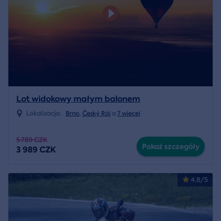
Lot widokowy małym balonem
Lokalizacja:
Brno
,
Český Ráj
a
7 więcej
5 789 CZK
Pokaż szczegóły
3 989 CZK
4.8/5