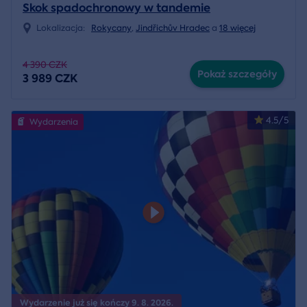
Skok spadochronowy w tandemie
Lokalizacja:
Rokycany
,
Jindřichův Hradec
a
18 więcej
4 390 CZK
Pokaż szczegóły
3 989 CZK
4.5/5
Wydarzenia
Wydarzenie już się kończy 9. 8. 2026.