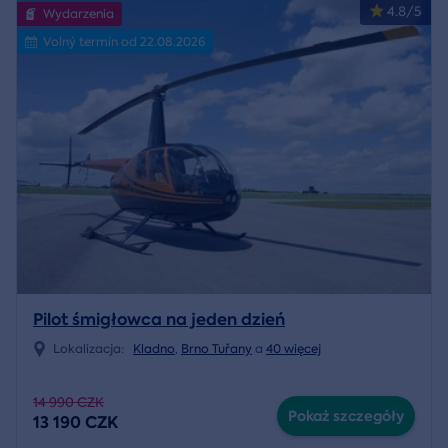
4.8/5
Wydarzenia
Volný termín od 22.08.2026
Pilot śmigłowca na jeden dzień
Lokalizacja:
Kladno
,
Brno Tuřany
a
40 więcej
14 990 CZK
Pokaż szczegóły
13 190 CZK