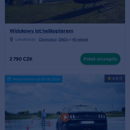
Widokowy lot helikopterem
Lokalizacja:
Chomutov
,
Děčín
a
45 więcej
2 790 CZK
Pokaż szczegóły
4.9/5
Volný termín od 08.08.2026