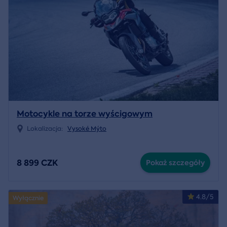
Motocykle na torze wyścigowym
Lokalizacja:
Vysoké Mýto
8 899 CZK
Pokaż szczegóły
4.8/5
Wyłącznie