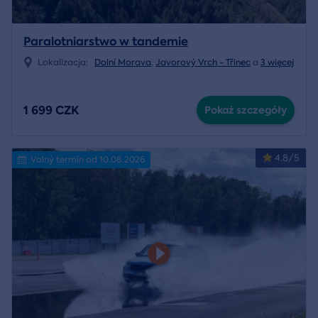
Paralotniarstwo w tandemie
Lokalizacja:
Dolní Morava
,
Javorový Vrch - Třinec
a
3 więcej
1 699 CZK
Pokaż szczegóły
4.8/5
Volný termín od 10.08.2026