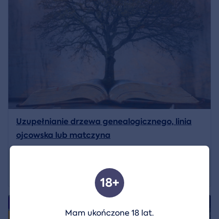
Uzupełnianie drzewa genealogicznego, linia
ojcowska lub matczyna
Lokalizacja:
Celá ČR
,
V pohodlí domova
8 950 CZK
Pokaż szczegóły
18+
4.9/5
Nasza wskazówka
Mam ukończone 18 lat.
Wyłącznie