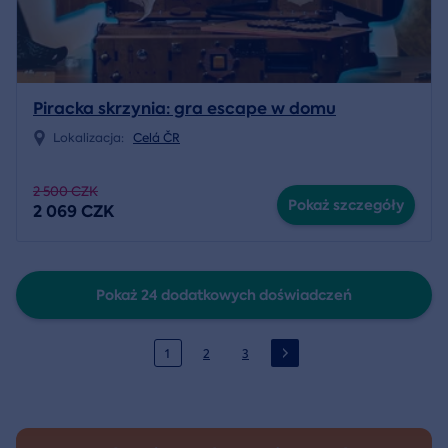
Piracka skrzynia: gra escape w domu
Lokalizacja:
Celá ČR
2 500 CZK
Pokaż szczegóły
2 069 CZK
Pokaż 24 dodatkowych doświadczeń
1
2
3