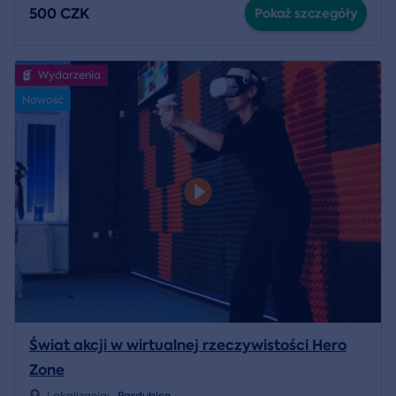
500 CZK
Pokaż szczegóły
Wydarzenia
Nowość
Świat akcji w wirtualnej rzeczywistości Hero
Zone
Lokalizacja:
Pardubice