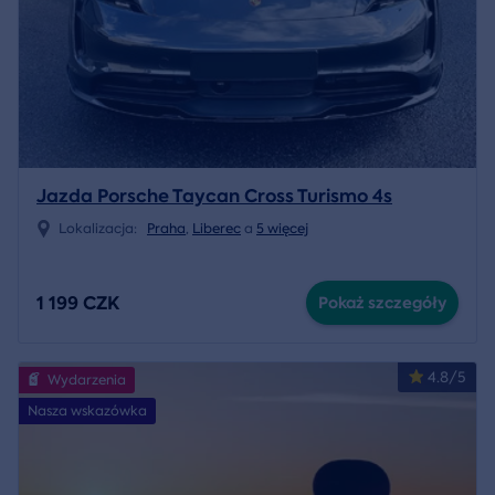
Jazda Porsche Taycan Cross Turismo 4s
Lokalizacja:
Praha
,
Liberec
a
5 więcej
1 199 CZK
Pokaż szczegóły
4.8/5
Wydarzenia
Nasza wskazówka