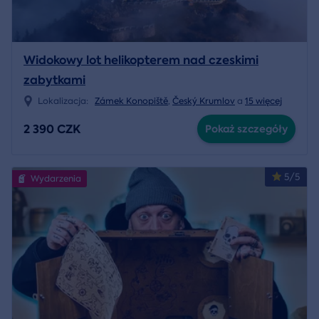
Widokowy lot helikopterem nad czeskimi
zabytkami
Lokalizacja:
Zámek Konopiště
,
Český Krumlov
a
15 więcej
2 390 CZK
Pokaż szczegóły
5/5
Wydarzenia