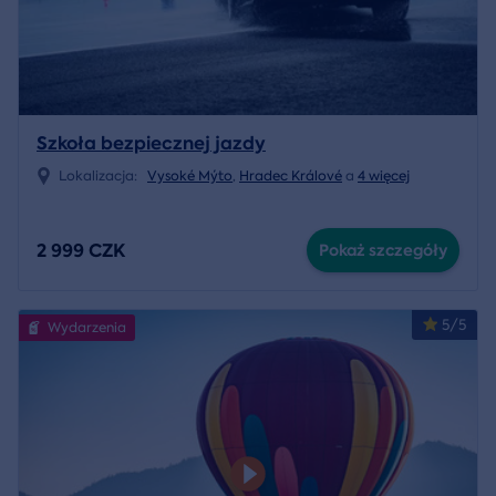
Szkoła bezpiecznej jazdy
Lokalizacja:
Vysoké Mýto
,
Hradec Králové
a
4 więcej
2 999 CZK
Pokaż szczegóły
5/5
Wydarzenia