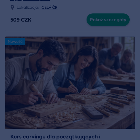
Lokalizacja:
CELÁ ČR
509 CZK
Pokaż szczegóły
Nowość
Kurs carvingu dla początkujących i