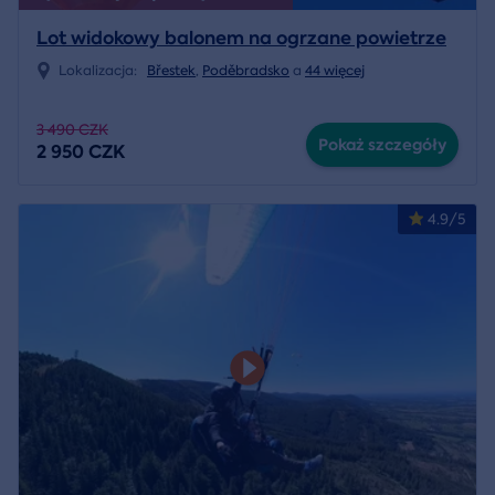
Lot widokowy balonem na ogrzane powietrze
Lokalizacja:
Břestek
,
Poděbradsko
a
44 więcej
3 490 CZK
Pokaż szczegóły
2 950 CZK
4.9/5