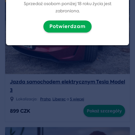
Sprzedaż osobom poniżej 18 roku życia jest
zabroniona.
Potwierdzam
Jazda samochodem elektrycznym Tesla Model
3
Lokalizacja:
Praha
,
Liberec
a
5 więcej
899 CZK
Pokaż szczegóły