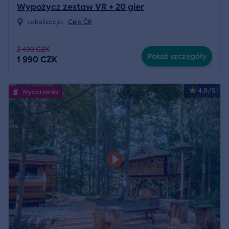
Wypożycz zestaw VR + 20 gier
Lokalizacja:
Celá ČR
2 499 CZK
Pokaż szczegóły
1 990 CZK
4.9/5
Wydarzenia