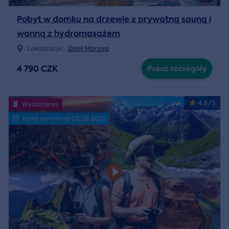
Pobyt w domku na drzewie z prywatną sauną i
wanną z hydromasażem
Lokalizacja:
Dolní Morava
4 790 CZK
Pokaż szczegóły
4.8/5
Wydarzenia
Volný termín od 08.08.2026