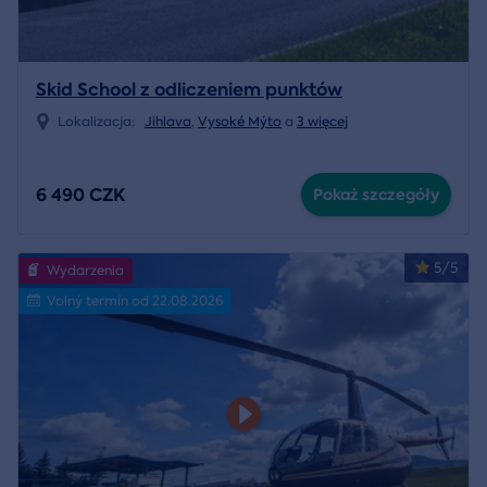
Skid School z odliczeniem punktów
Lokalizacja:
Jihlava
,
Vysoké Mýto
a
3 więcej
6 490 CZK
Pokaż szczegóły
5/5
Wydarzenia
Volný termín od 22.08.2026