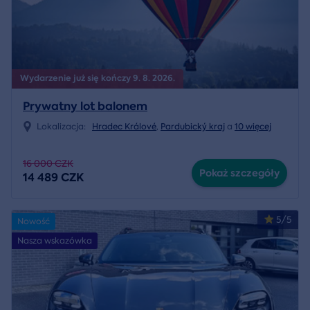
Wydarzenie już się kończy 9. 8. 2026.
Prywatny lot balonem
Lokalizacja:
Hradec Králové
,
Pardubický kraj
a
10 więcej
16 000 CZK
Pokaż szczegóły
14 489 CZK
5/5
Nowość
Nasza wskazówka