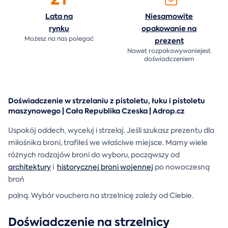
Lata na
Niesamowite
rynku
opakowanie na
Możesz na nas polegać
prezent
Nawet rozpakowywaniejest
doświadczeniem
Doświadczenie w strzelaniu z pistoletu, łuku i pistoletu
maszynowego | Cała Republika Czeska | Adrop.cz
Uspokój oddech, wyceluj i strzelaj. Jeśli szukasz prezentu dla
miłośnika broni, trafiłeś we właściwe miejsce. Mamy wiele
różnych rodzajów broni do wyboru, począwszy od
architektury
i
historycznej broni wojennej
po nowoczesną
broń
palną. Wybór vouchera na strzelnicę zależy od Ciebie.
Doświadczenie na strzelnicy