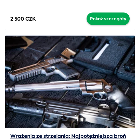
2 500 CZK
Pokaż szczegóły
Wrażenia ze strzelania: Najpotężniejsza broń