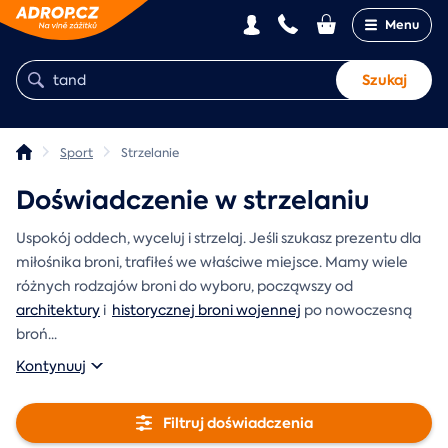
Menu
Szukaj
Sport
Strzelanie
Doświadczenie w strzelaniu
Uspokój oddech, wyceluj i strzelaj. Jeśli szukasz prezentu dla
miłośnika broni, trafiłeś we właściwe miejsce. Mamy wiele
różnych rodzajów broni do wyboru, począwszy od
architektury
i
historycznej broni wojennej
po nowoczesną
broń
...
Kontynuuj
Filtruj doświadczenia