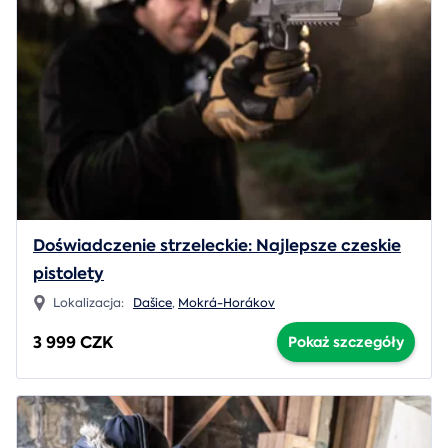
Doświadczenie strzeleckie: Najlepsze czeskie
pistolety
Lokalizacja:
Dašice
,
Mokrá-Horákov
3 999 CZK
Pokaż szczegóły