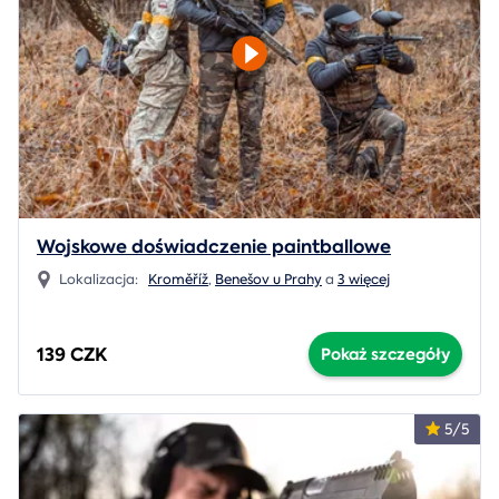
Wojskowe doświadczenie paintballowe
Lokalizacja:
Kroměříž
,
Benešov u Prahy
a
3 więcej
139 CZK
Pokaż szczegóły
5/5