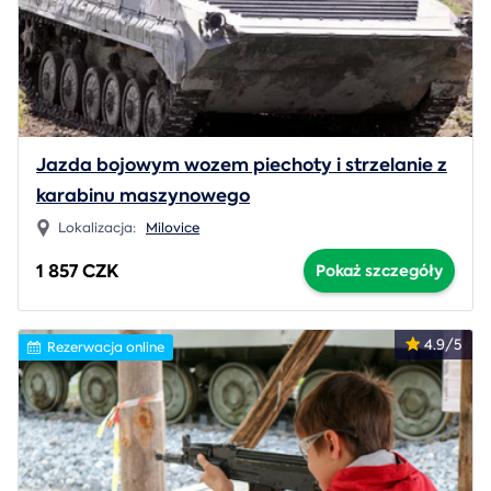
Jazda bojowym wozem piechoty i strzelanie z
karabinu maszynowego
Lokalizacja:
Milovice
1 857 CZK
Pokaż szczegóły
4.9/5
Rezerwacja online