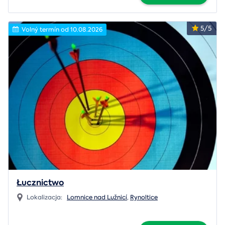
5/5
Volný termín od 10.08.2026
Łucznictwo
Lokalizacja:
Lomnice nad Lužnicí
,
Rynoltice