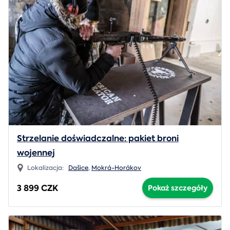
Strzelanie doświadczalne: pakiet broni
wojennej
Lokalizacja:
Dašice
,
Mokrá-Horákov
3 899 CZK
Pokaż szczegóły