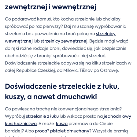
zewnętrznej i wewnętrznej
Co podarować komuś, kto kocha strzelanie lub chciałby
spróbować po raz pierwszy? Daj mu szansę wypróbowania
strzelania bez pozwolenia na broń palną na
strzelnicy
wewnętrznej
lub
strzelnicy zewnętrznej
. Będzie mógł wziąć
do ręki różne rodzaje broni, dowiedzieć się, jak bezpiecznie
obchodzić się z bronią i spróbować z niej strzelać.
Doświadczenie strzeleckie odbywa się na kilku strzelnicach w
całej Republice Czeskiej, od Milovic, Tišnov po Ostrawę.
Doświadczenie strzeleckie z łuku,
kuszy, a nawet dmuchawki
Co powiesz na trochę niekonwencjonalnego strzelania?
Wypróbuj
strzelanie z łuku
lub wskocz prosto na
jednodniowy
kurs łucznictwa
. A może
kusza
przemawia do Ciebie
bardziej? Albo
proca
?
pistolet dmuchany
? Wszystkie brzmią