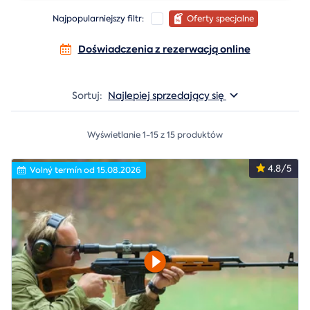
Najpopularniejszy filtr:
Oferty specjalne
Doświadczenia z rezerwacją online
Sortuj:
Najlepiej sprzedający się
Wyświetlanie 1-15 z 15 produktów
4.8/5
Volný termín od 15.08.2026