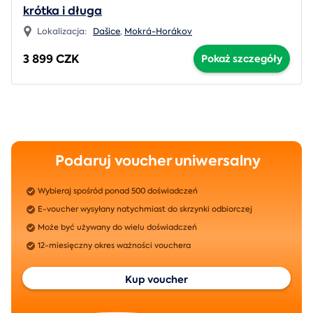
krótka i długa
Lokalizacja:
Dašice
,
Mokrá-Horákov
3 899 CZK
Pokaż szczegóły
Podaruj voucher uniwersalny
Wybieraj spośród ponad 500 doświadczeń
E-voucher wysyłany natychmiast do skrzynki odbiorczej
Może być używany do wielu doświadczeń
12-miesięczny okres ważności vouchera
Kup voucher