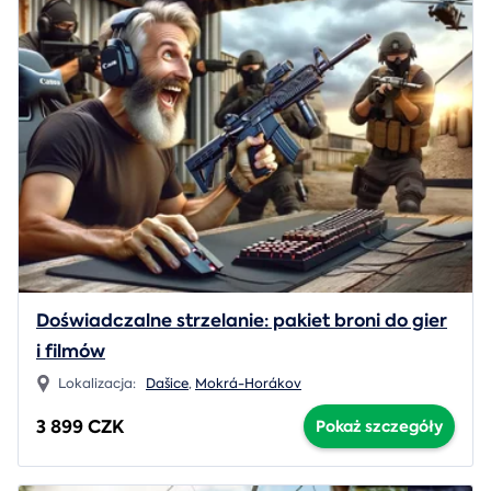
Doświadczalne strzelanie: pakiet broni do gier
i filmów
Lokalizacja:
Dašice
,
Mokrá-Horákov
3 899 CZK
Pokaż szczegóły