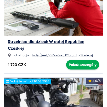
Strzelnica dla dzieci: W całej Republice
Czeskiej
Lokalizacja:
Malý Újezd
,
Višňová - u Příbrami
a
14 więcej
1 720 CZK
Pokaż szczegóły
4.6/5
Volný termín od 30.08.2026