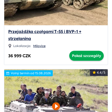
Przejażdżka czołgami T-55 i BVP-1 +
strzelanina
Lokalizacja:
Milovice
36 999 CZK
Pokaż szczegóły
4.4/5
Volný termín od 15.08.2026