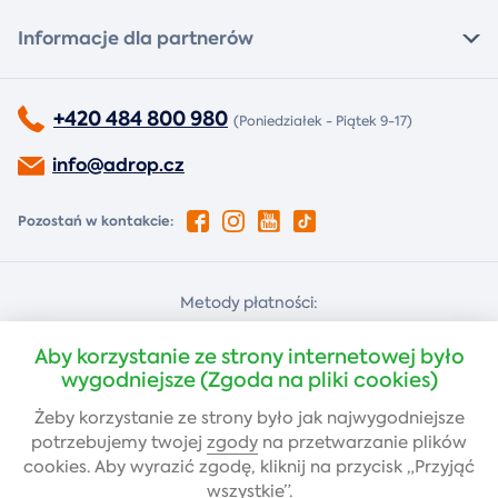
Informacje dla partnerów
+420 484 800 980
(Poniedziałek - Piątek 9-17)
info@adrop.cz
Pozostań w kontakcie:
Metody płatności:
Za pobraniem
Płatność kartą
Aby korzystanie ze strony internetowej było
wygodniejsze (Zgoda na pliki cookies)
Żeby korzystanie ze strony było jak najwygodniejsze
Przelew bankowy
potrzebujemy twojej
zgody
na przetwarzanie plików
cookies. Aby wyrazić zgodę, kliknij na przycisk „Przyjąć
wszystkie”.