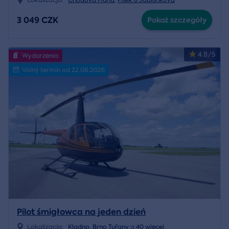
3 049 CZK
Pokaż szczegóły
4.8/5
Wydarzenia
Volný termín od 22.08.2026
Pilot śmigłowca na jeden dzień
Lokalizacja:
Kladno
,
Brno Tuřany
a
40 więcej