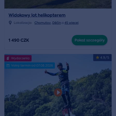
Widokowy lot helikopterem
Lokalizacja:
Chomutov
,
Děčín
a
45 więcej
1 490 CZK
Pokaż szczegóły
4.9/5
Wydarzenia
Volný termín od 07.08.2026