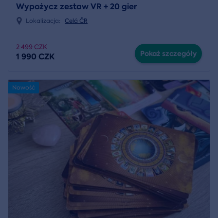
Wypożycz zestaw VR + 20 gier
Lokalizacja:
Celá ČR
2 499 CZK
Pokaż szczegóły
1 990 CZK
Nowość