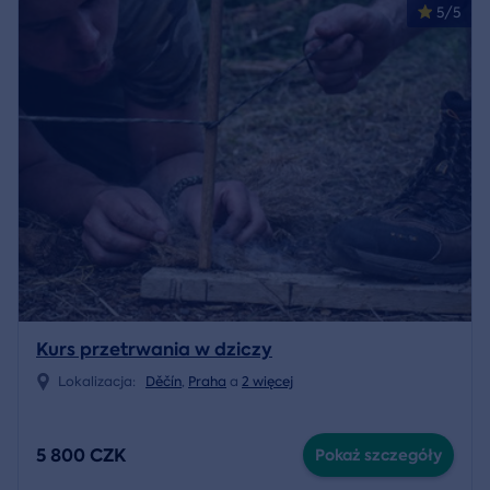
5/5
Kurs przetrwania w dziczy
Lokalizacja:
Děčín
,
Praha
a
2 więcej
5 800 CZK
Pokaż szczegóły