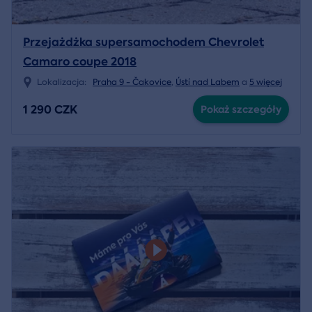
Przejażdżka supersamochodem Chevrolet
Camaro coupe 2018
Lokalizacja:
Praha 9 - Čakovice
,
Ústí nad Labem
a
5 więcej
1 290 CZK
Pokaż szczegóły