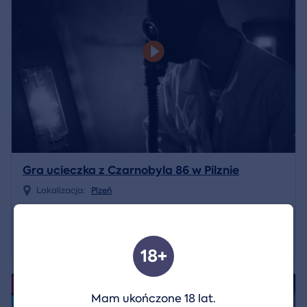
Gra ucieczka z Czarnobyla 86 w Pilznie
Lokalizacja:
Plzeň
990 CZK
Pokaż szczegóły
18+
Wydarzenia
Mam ukończone 18 lat.
Nowość