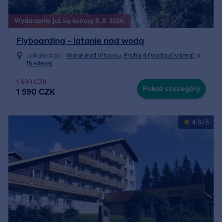
Wydarzenie już się kończy 9. 8. 2026.
Flyboarding - latanie nad wodą
Lokalizacja:
Vrané nad Vltavou
,
Praha 4 (Vodpočívárna)
a
15 więcej
1 699 CZK
Pokaż szczegóły
1 590 CZK
4.8/5