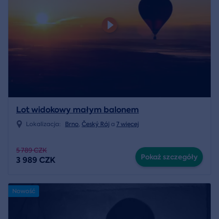
Lot widokowy małym balonem
Lokalizacja:
Brno
,
Český Ráj
a
7 więcej
5 789 CZK
Pokaż szczegóły
3 989 CZK
Nowość