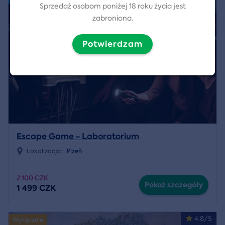
Sprzedaż osobom poniżej 18 roku życia jest
zabroniona.
Potwierdzam
Escape Game - Laboratorium
Lokalizacja:
Plzeň
2 100 CZK
Pokaż szczegóły
1 499 CZK
4.8/5
Wyłącznie