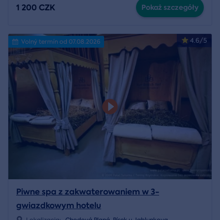
1 200 CZK
Pokaż szczegóły
4.6/5
Volný termín od 07.08.2026
Piwne spa z zakwaterowaniem w 3-
gwiazdkowym hotelu
Lokalizacja:
Chodová Planá
,
Písek u Jablunkova