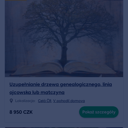
Uzupełnianie drzewa genealogicznego, linia
ojcowska lub matczyna
Lokalizacja:
Celá ČR
,
V pohodlí domova
8 950 CZK
Pokaż szczegóły