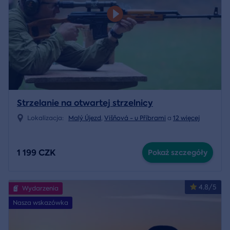
Strzelanie na otwartej strzelnicy
Lokalizacja:
Malý Újezd
,
Višňová - u Příbrami
a
12 więcej
1 199 CZK
Pokaż szczegóły
4.8/5
Wydarzenia
Nasza wskazówka