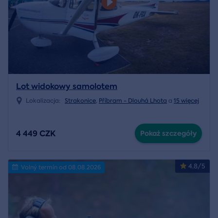
Lot widokowy samolotem
Lokalizacja:
Strakonice
,
Příbram - Dlouhá Lhota
a
15 więcej
4 449 CZK
Pokaż szczegóły
4.8/5
Volný termín od 08.08.2026