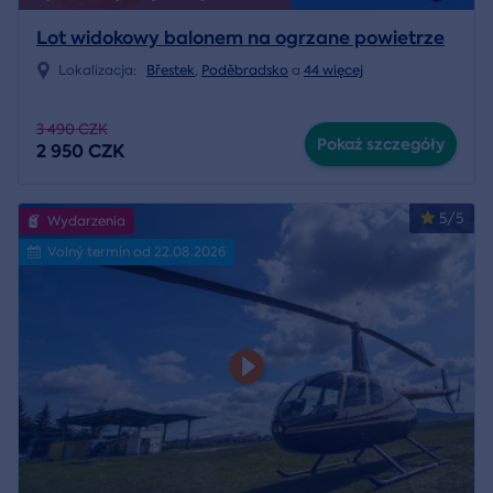
Lot widokowy balonem na ogrzane powietrze
Lokalizacja:
Břestek
,
Poděbradsko
a
44 więcej
3 490 CZK
Pokaż szczegóły
2 950 CZK
5/5
Wydarzenia
Volný termín od 22.08.2026