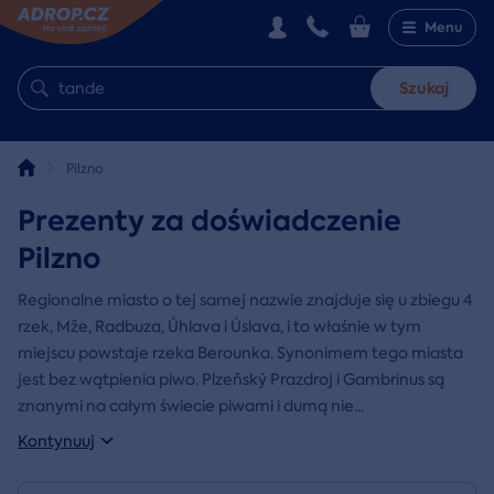
Menu
Szukaj
Pilzno
Prezenty za doświadczenie
Pilzno
Regionalne miasto o tej samej nazwie znajduje się u zbiegu 4
rzek, Mže, Radbuza, Úhlava i Úslava, i to właśnie w tym
miejscu powstaje rzeka Berounka. Synonimem tego miasta
jest bez wątpienia piwo. Plzeňský Prazdroj i Gambrinus są
znanymi na całym świecie piwami i dumą nie
...
Kontynuuj