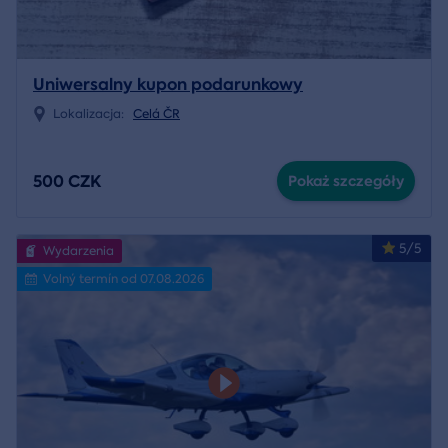
Uniwersalny kupon podarunkowy
Lokalizacja:
Celá ČR
500 CZK
Pokaż szczegóły
5/5
Wydarzenia
Volný termín od 07.08.2026