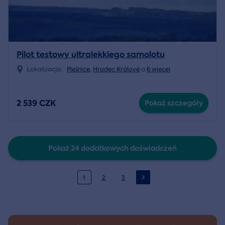
Pilot testowy ultralekkiego samolotu
Lokalizacja:
Plešnice
,
Hradec Králové
a
6 więcej
2 539 CZK
Pokaż szczegóły
Pokaż 24 dodatkowych doświadczeń
1
2
3