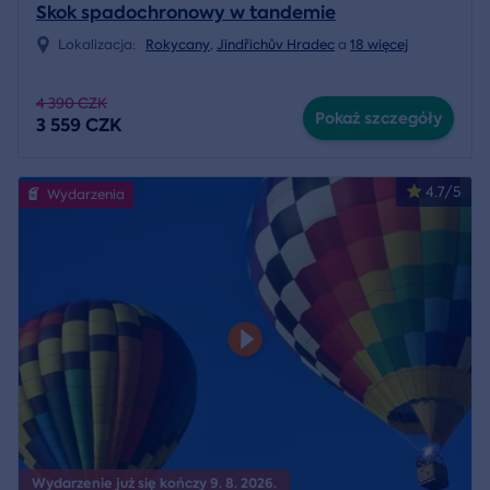
Skok spadochronowy w tandemie
Lokalizacja:
Rokycany
,
Jindřichův Hradec
a
18 więcej
4 390 CZK
Pokaż szczegóły
3 559 CZK
4.7/5
Wydarzenia
Wydarzenie już się kończy 9. 8. 2026.