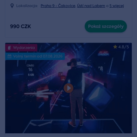
Lokalizacja:
Praha 9 - Čakovice
,
Ústí nad Labem
a
5 więcej
990 CZK
Pokaż szczegóły
4.8/5
Wydarzenia
Volný termín od 07.08.2026