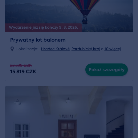
Wydarzenie już się kończy 9. 8. 2026.
Prywatny lot balonem
Lokalizacja:
Hradec Králové
,
Pardubický kraj
a
10 więcej
22 599 CZK
Pokaż szczegóły
15 819 CZK