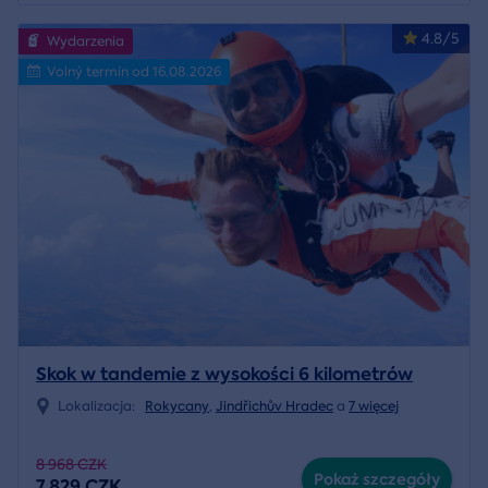
4.8/5
Wydarzenia
Volný termín od 16.08.2026
Skok w tandemie z wysokości 6 kilometrów
Lokalizacja:
Rokycany
,
Jindřichův Hradec
a
7 więcej
8 968 CZK
Pokaż szczegóły
7 829 CZK