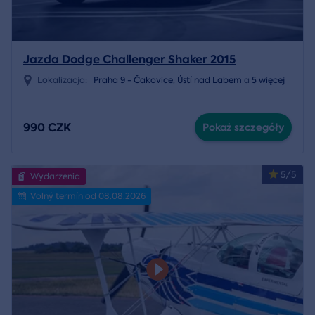
Jazda Dodge Challenger Shaker 2015
Lokalizacja:
Praha 9 - Čakovice
,
Ústí nad Labem
a
5 więcej
990 CZK
Pokaż szczegóły
5/5
Wydarzenia
Volný termín od 08.08.2026