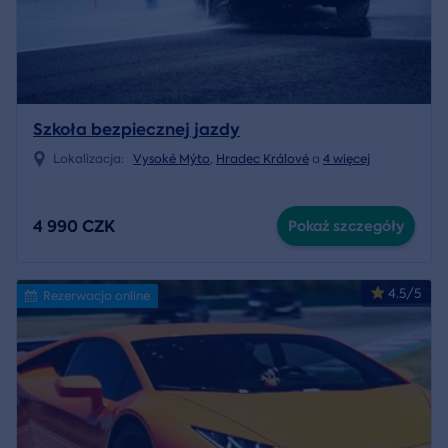
Szkoła bezpiecznej jazdy
Lokalizacja:
Vysoké Mýto
,
Hradec Králové
a
4 więcej
4 990 CZK
Pokaż szczegóły
4.5/5
Rezerwacja online