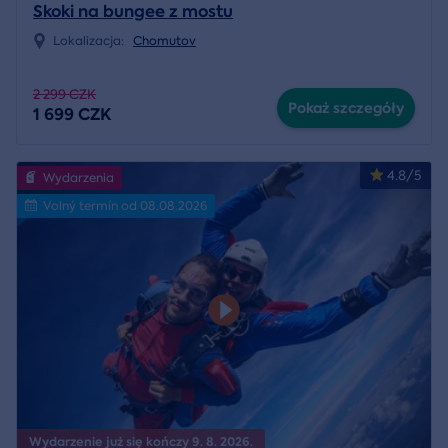
Skoki na bungee z mostu
Lokalizacja:
Chomutov
2 299 CZK
Pokaż szczegóły
1 699 CZK
4.8/5
Wydarzenia
Volný termín od 08.08.2026
Wydarzenie już się kończy 9. 8. 2026.