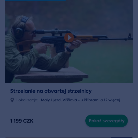
Strzelanie na otwartej strzelnicy
Lokalizacja:
Malý Újezd
,
Višňová - u Příbrami
a
12 więcej
1 199 CZK
Pokaż szczegóły