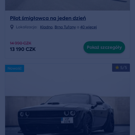
Pilot śmigłowca na jeden dzień
Lokalizacja:
Kladno
,
Brno Tuřany
a
40 więcej
14 990 CZK
Pokaż szczegóły
13 190 CZK
5/5
Nowość