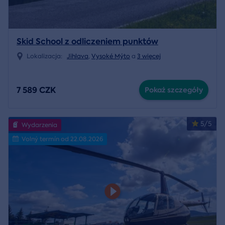
Skid School z odliczeniem punktów
Lokalizacja:
Jihlava
,
Vysoké Mýto
a
3 więcej
7 589 CZK
Pokaż szczegóły
5/5
Wydarzenia
Volný termín od 22.08.2026