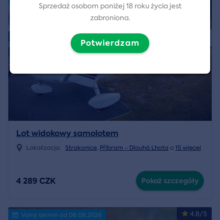
Sprzedaż osobom poniżej 18 roku życia jest
zabroniona.
Potwierdzam
Lot widokowy samolotem
Lokalizacja:
Strakonice
,
Příbram - Dlouhá Lhota
a
15 więcej
4 289 CZK
Pokaż szczegóły
4.8/5
Volný termín od 08.08.2026