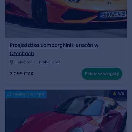
Przejażdżka Lamborghini Huracán w
Czechach
Lokalizacja:
Praha
,
Most
2 099 CZK
Pokaż szczegóły
5/5
Rezerwacja online