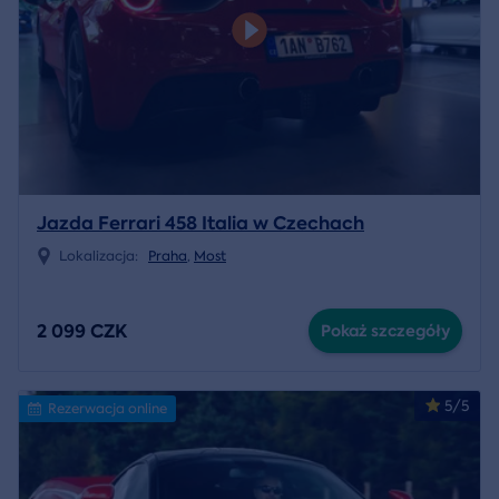
Jazda Ferrari 458 Italia w Czechach
Lokalizacja:
Praha
,
Most
2 099 CZK
Pokaż szczegóły
5/5
Rezerwacja online