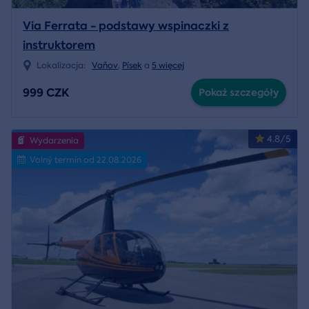
Via Ferrata - podstawy wspinaczki z
instruktorem
Lokalizacja:
Vaňov
,
Písek
a
5 więcej
999 CZK
Pokaż szczegóły
4.8/5
Wydarzenia
Volný termín od 22.08.2026