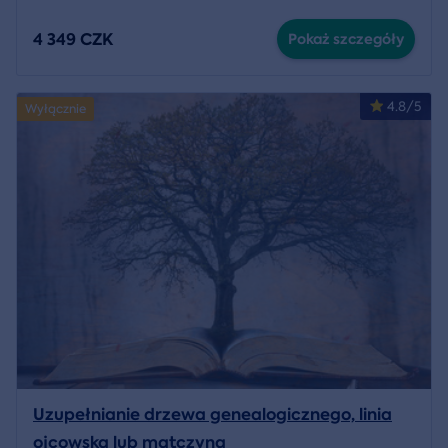
4 349 CZK
Pokaż szczegóły
4.8/5
Wyłącznie
Uzupełnianie drzewa genealogicznego, linia
ojcowska lub matczyna