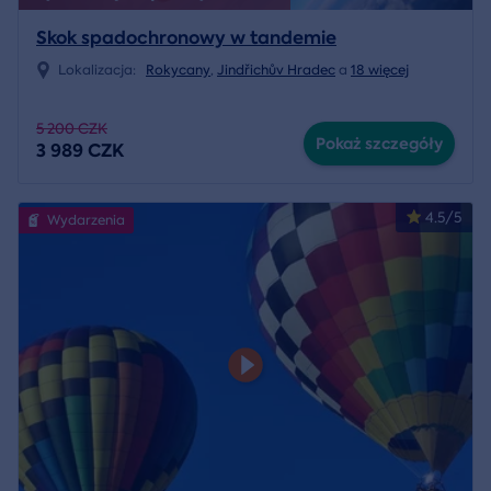
Skok spadochronowy w tandemie
Lokalizacja:
Rokycany
,
Jindřichův Hradec
a
18 więcej
5 200 CZK
Pokaż szczegóły
3 989 CZK
4.5/5
Wydarzenia