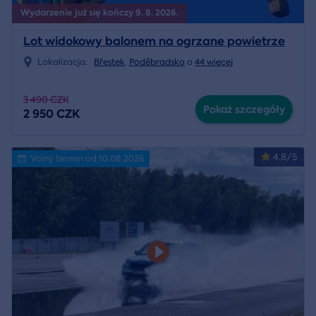
Wydarzenie już się kończy 9. 8. 2026.
Lot widokowy balonem na ogrzane powietrze
Lokalizacja:
Břestek
,
Poděbradsko
a
44 więcej
3 490 CZK
Pokaż szczegóły
2 950 CZK
4.8/5
Volný termín od 10.08.2026