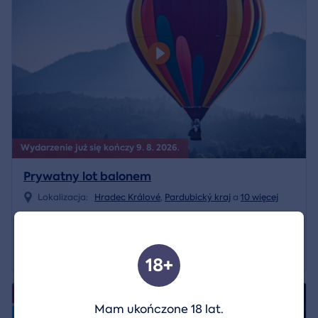
Wydarzenie już się kończy 9. 8. 2026.
Prywatny lot balonem
Lokalizacja:
Hradec Králové
,
Pardubický kraj
a
10 więcej
22 599 CZK
Pokaż szczegóły
15 819 CZK
18+
4.9/5
Wydarzenia
Mam ukończone 18 lat.
Volný termín od 08.08.2026