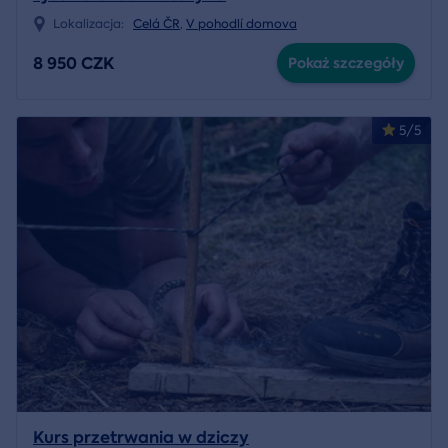
Lokalizacja:
Celá ČR
,
V pohodlí domova
8 950 CZK
Pokaż szczegóły
5/5
Kurs przetrwania w dziczy