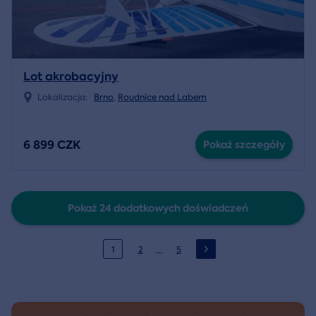
Lot akrobacyjny
Lokalizacja:
Brno
,
Roudnice nad Labem
6 899 CZK
Pokaż szczegóły
Pokaż 24 dodatkowych doświadczeń
…
1
2
5