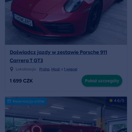
Doświadcz jazdy w zestawie Porsche 911
Carrera T GT3
Lokalizacja:
Praha
,
Most
a
1 więcej
1 699 CZK
Pokaż szczegóły
4.6/5
Rezerwacja online