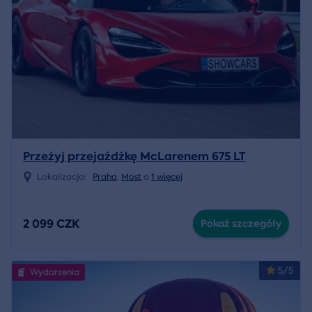
Przeżyj przejażdżkę McLarenem 675 LT
Lokalizacja:
Praha
,
Most
a
1 więcej
2 099 CZK
Pokaż szczegóły
5/5
Wydarzenia