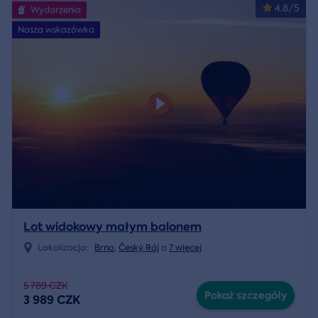
4.8/5
Wydarzenia
Nasza wskazówka
Lot widokowy małym balonem
Lokalizacja:
Brno
,
Český Ráj
a
7 więcej
5 789 CZK
Pokaż szczegóły
3 989 CZK