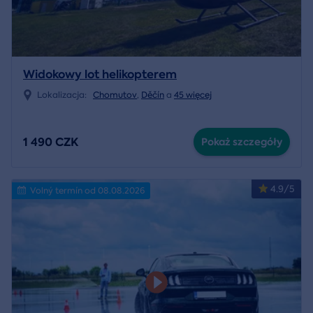
Widokowy lot helikopterem
Lokalizacja:
Chomutov
,
Děčín
a
45 więcej
1 490 CZK
Pokaż szczegóły
4.9/5
Volný termín od 08.08.2026