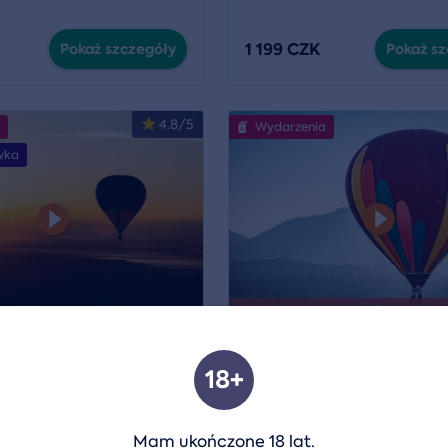
1 199 CZK
Pokaż szczegóły
Pokaż sz
4.8/5
Wydarzenia
wka
Wydarzenie już się kończy 9. 8. 20
kowy małym balonem
Prywatny lot balonem
18+
ja:
Brno
,
Český Ráj
a
7 więcej
Lokalizacja:
Hradec Králové
,
Pardubický kraj
a
10 więcej
Mam ukończone 18 lat.