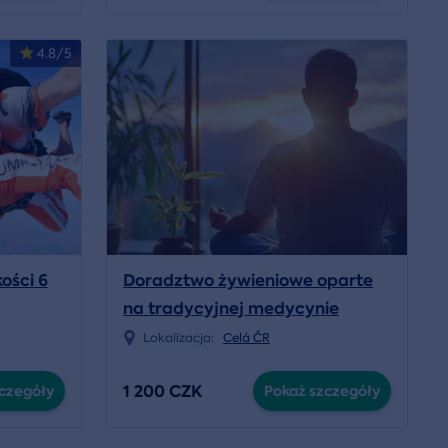
4.8/5
ości 6
Doradztwo żywieniowe oparte
na tradycyjnej medycynie
chińskiej
Lokalizacja:
Celá ČR
1 200 CZK
czegóły
Pokaż szczegóły