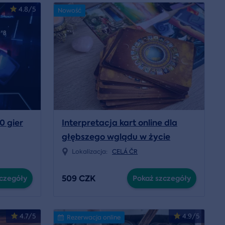
4.8/5
Nowość
0 gier
Interpretacja kart online dla
głębszego wglądu w życie
Lokalizacja:
CELÁ ČR
509 CZK
czegóły
Pokaż szczegóły
4.7/5
4.9/5
Rezerwacja online