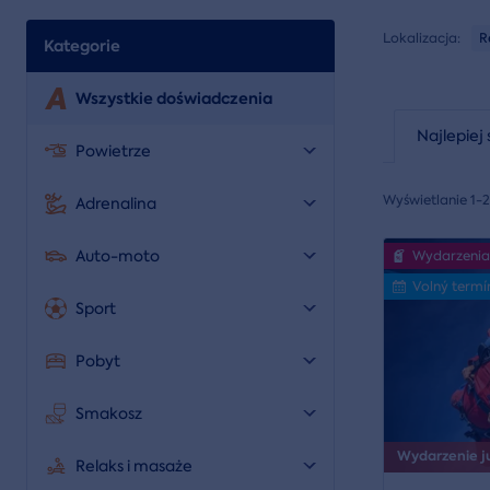
Lokalizacja:
R
Kategorie
Wszystkie doświadczenia
Najlepiej 
Powietrze
Wyświetlanie 1-
Adrenalina
Auto-moto
Wydarzenia
Volný termí
Sport
Pobyt
Smakosz
Wydarzenie już
Relaks i masaże