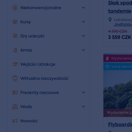
Skok spa
Niekonwencjonalne
tandemie
Lokalizac
Kursy
Jindřichů
4 390 CZK
Gry ucieczki
3 559 CZK
Armia
Wydarzenia
Wejścia i atrakcje
Volný termí
Wirtualna rzeczywistość
Prezenty rzeczowe
Woda
Wydarzenie już
Nowości
Flyboardi