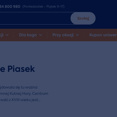
84 800 980
(Poniedziałek - Piątek 9-17)
Szukaj
ji
Dla kogo
Przy okazji
Kupon uniwer
e Piasek
ajdowała się tu ważna
łynnej Kutnej Hory. Centrum
ski z XVIII wieku jest
...