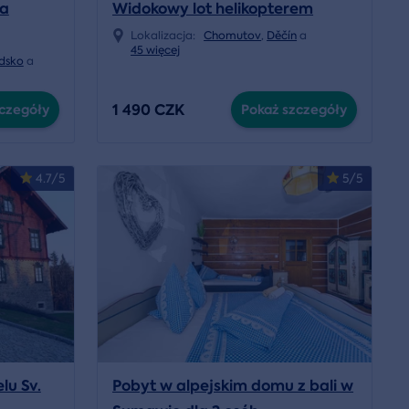
na
Widokowy lot helikopterem
Lokalizacja:
Chomutov
,
Děčín
a
45 więcej
dsko
a
1 490 CZK
czegóły
Pokaż szczegóły
4.7/5
5/5
lu Sv.
Pobyt w alpejskim domu z bali w