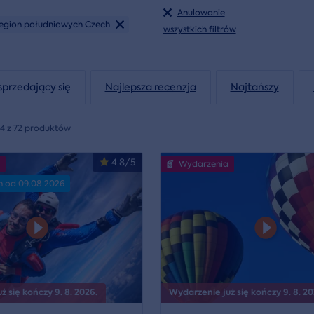
Anulowanie
egion południowych Czech
wszystkich filtrów
sprzedający się
Najlepsza recenzja
Najtańszy
24 z 72 produktów
4.8/5
Wydarzenia
n od 09.08.2026
 się kończy 9. 8. 2026.
Wydarzenie już się kończy 9. 8. 20