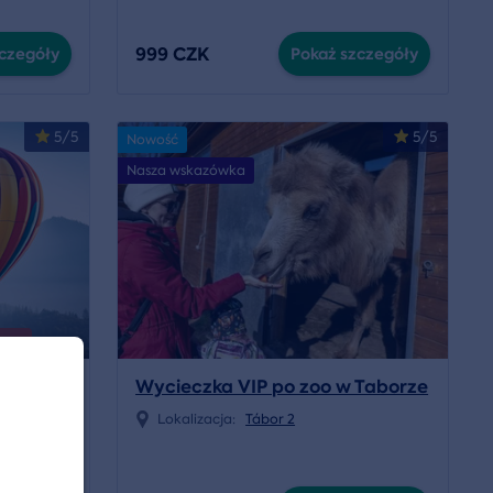
999 CZK
czegóły
Pokaż szczegóły
5/5
5/5
Nowość
Nasza wskazówka
26.
Wycieczka VIP po zoo w Taborze
Lokalizacja:
Tábor 2