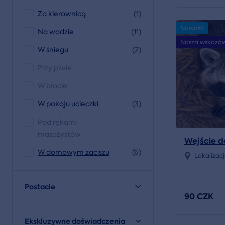
Za kierownicą
(1)
Nowość
Na wodzie
(11)
Nasza wskazó
W śniegu
(2)
Przy piwie
W błocie
W pokoju ucieczki.
(3)
Pod rękami
masażystów
Wejście d
W domowym zaciszu
(6)
Lokalizac
Postacie
90 CZK
Ekskluzywne doświadczenia