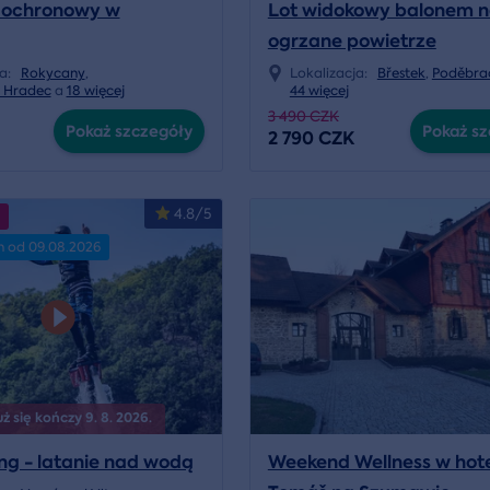
dochronowy w
Lot widokowy balonem 
ogrzane powietrze
ja:
Rokycany
,
Lokalizacja:
Břestek
,
Poděbra
v Hradec
a
18 więcej
44 więcej
3 490 CZK
Pokaż szczegóły
Pokaż sz
2 790 CZK
4.8/5
n od 09.08.2026
 się kończy 9. 8. 2026.
ng - latanie nad wodą
Weekend Wellness w hote