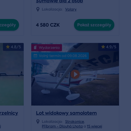
Sumawie dla 2 osób
Lokalizacja:
Volary
4 580 CZK
czegóły
Pokaż szczegóły
4.8/5
4.9/5
Wydarzenia
Volný termín od 09.08.2026
rzelnicy
Lot widokowy samolotem
Lokalizacja:
Strakonice
,
j
Příbram - Dlouhá Lhota
a
15 więcej