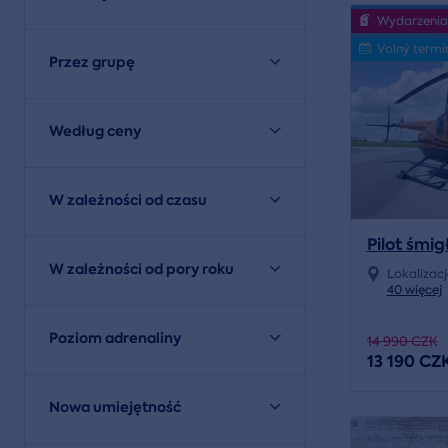
Wydarzenia
Volný termí
Przez grupę
Według ceny
W zależności od czasu
Pilot śmi
W zależności od pory roku
Lokalizac
40 więcej
Poziom adrenaliny
14 990 CZK
13 190 CZ
Nowa umiejętność