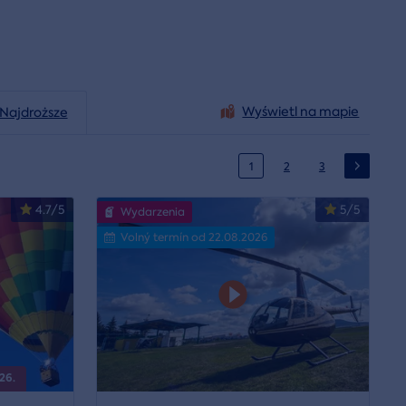
Wyświetl na mapie
Najdroższe
1
2
3
4.7/5
5/5
Wydarzenia
Volný termín od 22.08.2026
26.