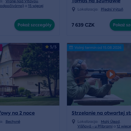
Tomáš na Szumawie
ja:
Vrané nad Vltavou
,
Vodpočívárna)
a
15 więcej
Lokalizacja:
Přední Výtoň
7 639 CZK
Pokaż szczegóły
Pokaż sz
5/5
Volný termín od 15.08.2026
fowy na 2 noce
Strzelanie na otwartej st
ja:
Bechyně
Lokalizacja:
Malý Újezd
,
Višňová - u Příbrami
a
12 więce