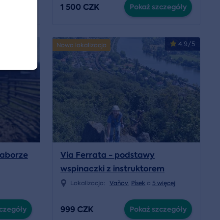
1 500 CZK
czegóły
Pokaż szczegóły
4.9/5
Nowa lokalizacja
Taborze
Via Ferrata - podstawy
wspinaczki z instruktorem
Lokalizacja:
Vaňov
,
Písek
a
5 więcej
999 CZK
czegóły
Pokaż szczegóły