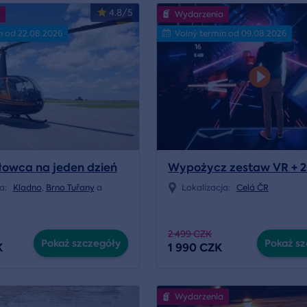
4.8/5
Wydarzenia
n od 22.08.2026
Volný termín od 09.08.2026
głowca na jeden dzień
Wypożycz zestaw VR + 2
ja:
Kladno
,
Brno Tuřany
a
Lokalizacja:
Celá ČR
2 499 CZK
Pokaż szczegóły
Pokaż sz
K
1 990 CZK
Wydarzenia