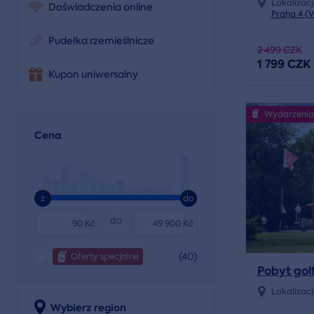
Lokalizac
Doświadczenia online
Praha 4 (
Pudełka rzemieślnicze
2 499 CZK
1 799 CZK
Kupon uniwersalny
Wydarzenia
Cena
z
do
do
Kč
Kč
(40)
Oferty specjalne
Pobyt gol
Lokalizac
Wybierz region