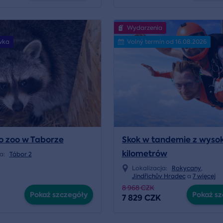
Wydarzenia
wka
Volný termín od 16.08.2026
o zoo w Taborze
Skok w tandemie z wysok
kilometrów
ja:
Tábor 2
Lokalizacja:
Rokycany
,
Jindřichův Hradec
a
7 więcej
8 968 CZK
Pokaż szczegóły
Pokaż sz
7 829 CZK