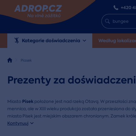
+420 4
Kategorie doświadczenia
Według lokalizac
Piasek
Prezenty za doświadczeni
Písek
Miasto
położone jest nad rzeką Otavą. W przeszłości zn
mennica, ale w XIII wieku produkcja została przeniesiona do s
miasta Písek jest miejskim obszarem chronionym. Zamek królew
Kontynuuj