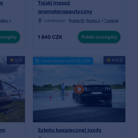
na
Tajski masaż
aromaterapeutyczny
dsko
a
Lokalizacja:
Praha 10
,
Praha 2
a
7 więcej
1 840 CZK
czegóły
Pokaż szczegóły
5/5
4.9/5
Volný termín od 07.08.2026
em
Szkoła bezpiecznej jazdy