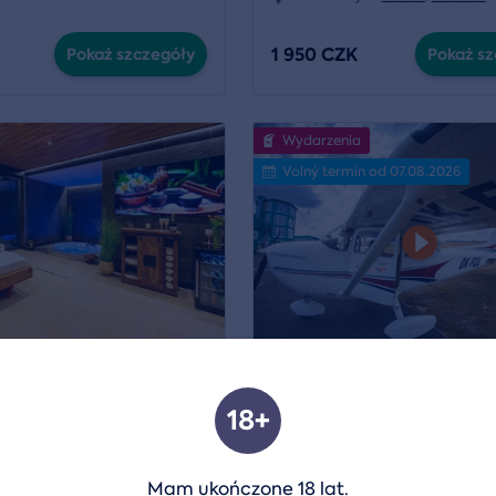
1 950 CZK
Pokaż szczegóły
Pokaż sz
Wydarzenia
Volný termín od 07.08.2026
ness w hotelu Nobilis
Lot widokowy samolote
18+
ja:
Mladá Boleslav
Lokalizacja:
Strakonice
,
Příbram - Dlouhá Lhota
a
15 wi
Mam ukończone 18 lat.