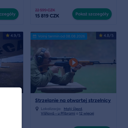
22 599 CZK
czegóły
Pokaż szczegóły
15 819 CZK
4.9/5
4.8/5
Volný termín od 08.08.2026
m
Strzelanie na otwartej strzelnicy
Lokalizacja:
Malý Újezd
,
ęcej
Višňová - u Příbrami
a
12 więcej