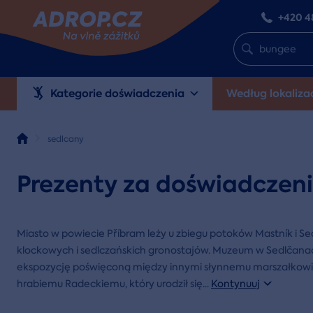
+420 4
Kategorie doświadczenia
Według lokalizac
sedlcany
Prezenty za doświadczeni
Miasto w powiecie Příbram leży u zbiegu potoków Mastník i Sed
klockowych i sedlczańskich gronostajów. Muzeum w Sedlčana
ekspozycję poświęconą między innymi słynnemu marszałkowi
hrabiemu Radeckiemu, który urodził się
...
Kontynuuj