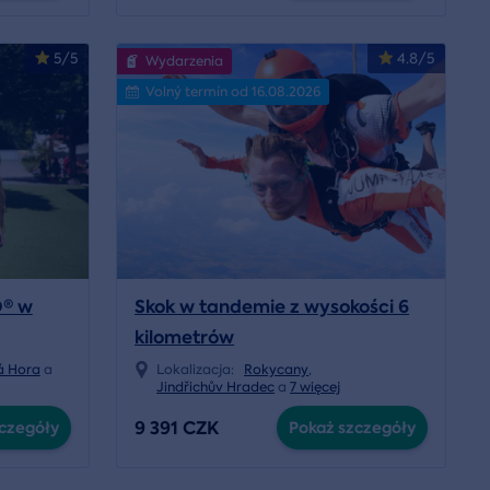
5/5
4.8/5
Wydarzenia
Volný termín od 16.08.2026
O® w
Skok w tandemie z wysokości 6
kilometrów
á Hora
a
Lokalizacja:
Rokycany
,
Jindřichův Hradec
a
7 więcej
9 391 CZK
czegóły
Pokaż szczegóły