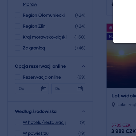
6 900 CZ
Moraw
Region Ołomuniecki
(+24)
Region Zlín
(+24)
Wydarzenia
Nasza wskazó
Kraj morawsko-śląski
(+60)
Za granicą
(+46)
Opcja rezerwacji online
Rezerwacja online
(69)
Od
Do
Lot wido
Lokalizac
Według środowiska
W hotelu/restauracji
(9)
5 789 CZK
3 989 CZK
W powietrzu
(19)