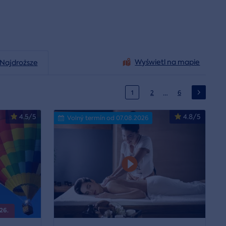
Wyświetl na mapie
Najdroższe
…
1
2
6
4.5/5
4.8/5
Volný termín od 07.08.2026
26.