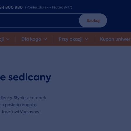
84 800 980
(Poniedziałek - Piątek 9-17)
Szukaj
ji
Dla kogo
Przy okazji
Kupon uniwer
e sedlcany
lecky. Słynie z koronek
ch posiada bogatą
 Josefowi Václavowi