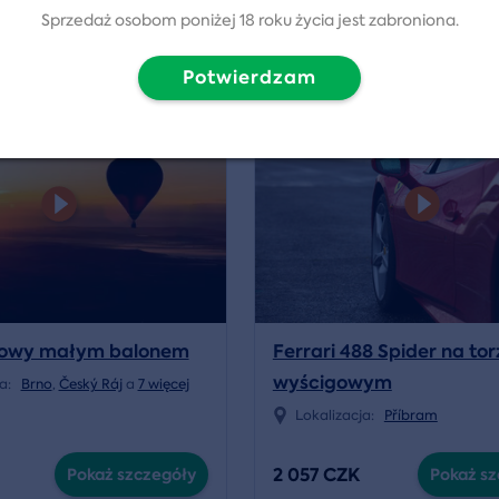
K
2 155 CZK
Pokaż szczegóły
Pokaż sz
Sprzedaż osobom poniżej 18 roku życia jest zabroniona.
Potwierdzam
4.8/5
wka
kowy małym balonem
Ferrari 488 Spider na tor
wyścigowym
ja:
Brno
,
Český Ráj
a
7 więcej
Lokalizacja:
Příbram
2 057 CZK
Pokaż szczegóły
Pokaż sz