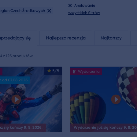
Anulowanie
egion Czech Środkowych
wszystkich filtrów
sprzedający się
Najlepsza recenzja
Najtańszy
24 z 126 produktów
5/5
Wydarzenia
n od 07.08.2026
 się kończy 9. 8. 2026.
Wydarzenie już się kończy 9. 8. 20