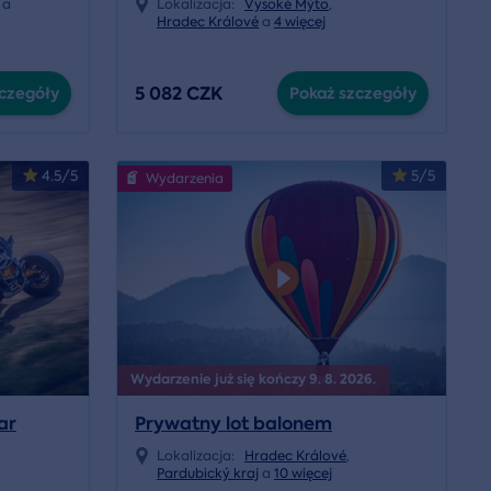
a
Lokalizacja:
Vysoké Mýto
,
Hradec Králové
a
4 więcej
5 082 CZK
czegóły
Pokaż szczegóły
4.5/5
5/5
Wydarzenia
Wydarzenie już się kończy 9. 8. 2026.
ar
Prywatny lot balonem
Lokalizacja:
Hradec Králové
,
Pardubický kraj
a
10 więcej