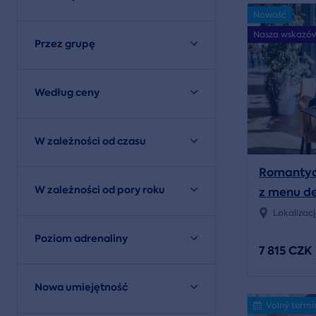
Nowość
Nasza wskazó
Przez grupę
Według ceny
W zależności od czasu
Romantycz
W zależności od pory roku
z menu d
restaurac
Lokalizac
Poziom adrenaliny
7 815 CZK
Nowa umiejętność
Volný termí