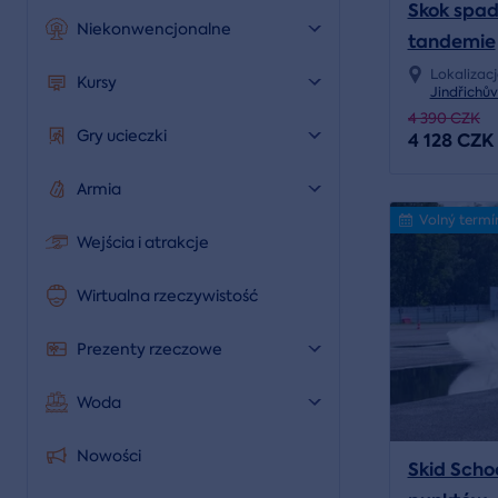
Skok spa
Niekonwencjonalne
tandemie
Lokalizac
Kursy
Jindřichů
4 390 CZK
Gry ucieczki
4 128 CZK
Armia
Volný termí
Wejścia i atrakcje
Wirtualna rzeczywistość
Prezenty rzeczowe
Woda
Nowości
Skid Scho