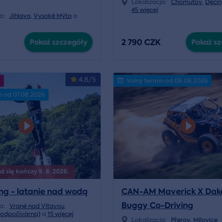
Lokalizacja:
Chomutov
,
Děčín
45 więcej
ja:
Jihlava
,
Vysoké Mýto
a
2 790 CZK
Pokaż szczegóły
Pokaż sz
4.8/5
Volný termín od 08.08.2026
n od 07.08.2026
 się kończy 9. 8. 2026.
ng - latanie nad wodą
CAN-AM Maverick X Dak
Buggy Co-Driving
ja:
Vrané nad Vltavou
,
Vodpočívárna)
a
15 więcej
Lokalizacja:
Přerov
,
Milovice