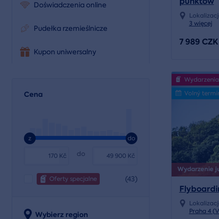
punktów
Doświadczenia online
Lokalizac
3 więcej
Pudełka rzemieślnicze
7 989 CZK
Kupon uniwersalny
Wydarzenia
Volný termí
Cena
z
do
do
Kč
Kč
Wydarzenie już
(43)
Oferty specjalne
Flyboardi
Lokalizac
Praha 4 (
Wybierz region