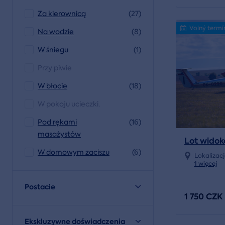
Za kierownicą
(27)
Volný termí
Na wodzie
(8)
W śniegu
(1)
Przy piwie
W błocie
(18)
W pokoju ucieczki.
Pod rękami
(16)
masażystów
Lot wido
W domowym zaciszu
(6)
Lokalizac
1 więcej
Postacie
1 750 CZK
Ekskluzywne doświadczenia