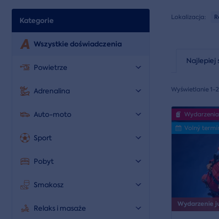
Lokalizacja:
R
Kategorie
Wszystkie doświadczenia
Najlepiej 
Powietrze
Wyświetlanie 1-
Adrenalina
Auto-moto
Wydarzenia
Volný termí
Sport
Pobyt
Smakosz
Wydarzenie już
Relaks i masaże