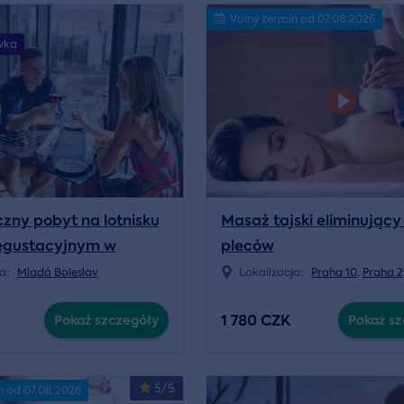
Volný termín od 07.08.2026
wka
ny pobyt na lotnisku
Masaż tajski eliminujący
egustacyjnym w
pleców
ji MG
ja:
Mladá Boleslav
Lokalizacja:
Praha 10
,
Praha 2
1 780 CZK
Pokaż szczegóły
Pokaż sz
5/5
n od 07.08.2026