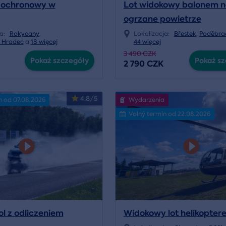
dochronowy w
Lot widokowy balonem 
ogrzane powietrze
ja:
Rokycany
,
Lokalizacja:
Břestek
,
Poděbra
v Hradec
a
18 więcej
44 więcej
3 490 CZK
Pokaż szczegóły
Pokaż sz
2 790 CZK
4.8/5
n od 07.08.2026
Wydarzenia
Volný termín od 22.08.2026
ol z odliczeniem
Widokowy lot helikopter