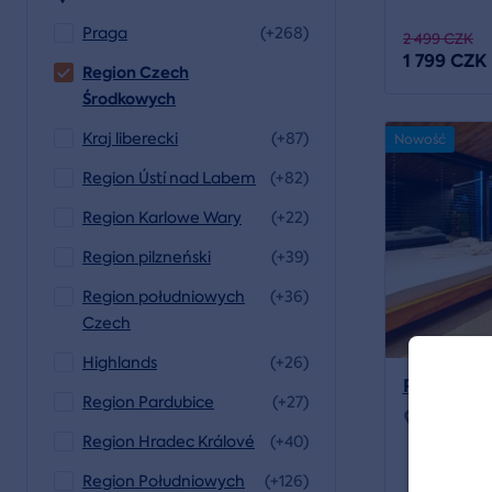
Praga
(+268)
2 499 CZK
1 799 CZK
Region Czech
Środkowych
Kraj liberecki
(+87)
Nowość
Region Ústí nad Labem
(+82)
Region Karlowe Wary
(+22)
Region pilzneński
(+39)
Region południowych
(+36)
Czech
Highlands
(+26)
Pobyt well
Region Pardubice
(+27)
Lokalizac
Region Hradec Králové
(+40)
Region Południowych
(+126)