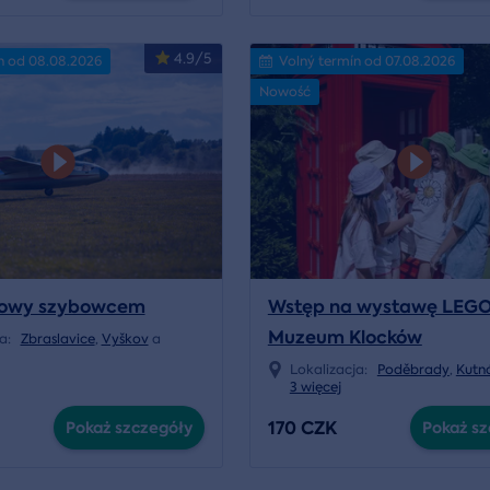
4.9/5
n od 08.08.2026
Volný termín od 07.08.2026
Nowość
kowy szybowcem
Wstęp na wystawę LEG
Muzeum Klocków
ja:
Zbraslavice
,
Vyškov
a
Lokalizacja:
Poděbrady
,
Kutn
3 więcej
170 CZK
Pokaż szczegóły
Pokaż sz