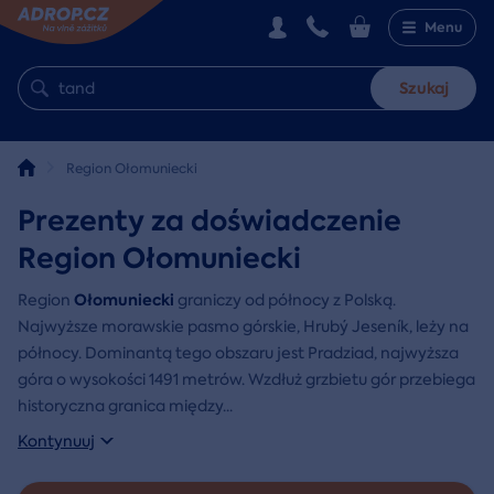
Menu
Szukaj
Region Ołomuniecki
Prezenty za doświadczenie
Region Ołomuniecki
Ołomuniecki
Region
graniczy od północy z Polską.
Najwyższe morawskie pasmo górskie, Hrubý Jeseník, leży na
północy. Dominantą tego obszaru jest Pradziad, najwyższa
góra o wysokości 1491 metrów. Wzdłuż grzbietu gór przebiega
historyczna granica między
...
Kontynuuj