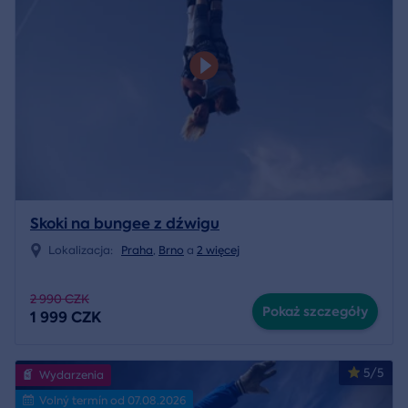
Skoki na bungee z dźwigu
Lokalizacja:
Praha
,
Brno
a
2 więcej
2 990 CZK
Pokaż szczegóły
1 999 CZK
5/5
Wydarzenia
Volný termín od 07.08.2026