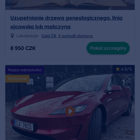
Uzupełnianie drzewa genealogicznego, linia
ojcowska lub matczyna
Lokalizacja:
Celá ČR
,
V pohodlí domova
8 950 CZK
Pokaż szczegóły
4.9/5
Nasza wskazówka
Wyłącznie