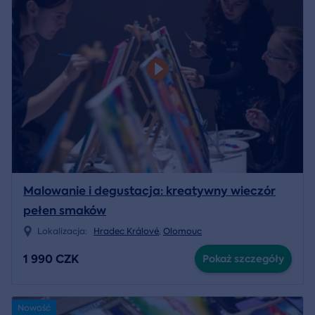
Malowanie i degustacja: kreatywny wieczór
pełen smaków
Lokalizacja:
Hradec Králové
,
Olomouc
1 990 CZK
Pokaż szczegóły
Nowość