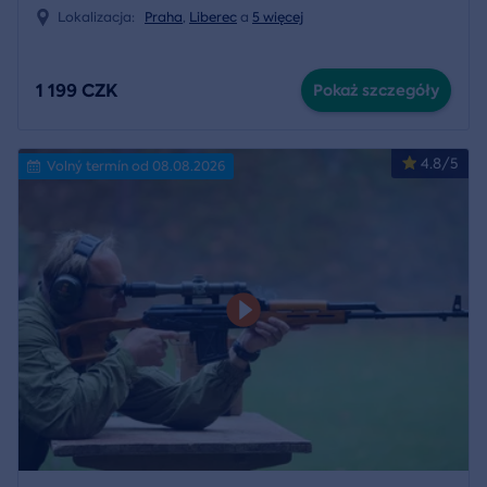
Lokalizacja:
Praha
,
Liberec
a
5 więcej
1 199 CZK
Pokaż szczegóły
4.8/5
Volný termín od 08.08.2026