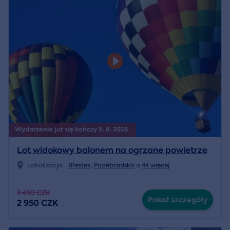
Wydarzenie już się kończy 9. 8. 2026.
Lot widokowy balonem na ogrzane powietrze
Lokalizacja:
Břestek
,
Poděbradsko
a
44 więcej
3 490 CZK
Pokaż szczegóły
2 950 CZK