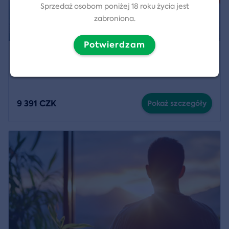
Sprzedaż osobom poniżej 18 roku życia jest
zabroniona.
Potwierdzam
Skok w tandemie z wysokości 6 kilometrów
Lokalizacja:
Rokycany
,
Jindřichův Hradec
a
7 więcej
9 391 CZK
Pokaż szczegóły