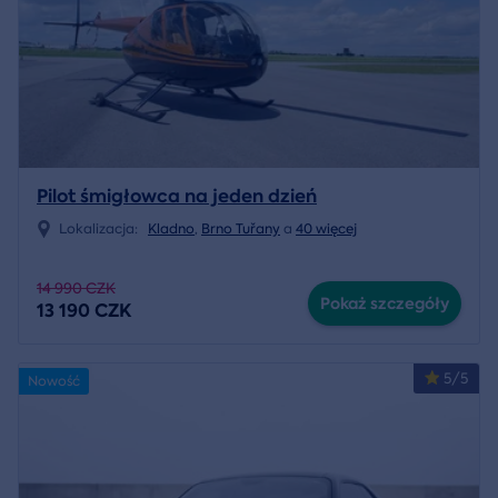
Pilot śmigłowca na jeden dzień
Lokalizacja:
Kladno
,
Brno Tuřany
a
40 więcej
14 990 CZK
Pokaż szczegóły
13 190 CZK
5/5
Nowość