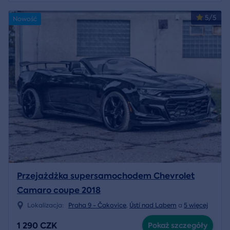
5/5
Nowość
Przejażdżka supersamochodem Chevrolet
Camaro coupe 2018
Lokalizacja:
Praha 9 - Čakovice
,
Ústí nad Labem
a
5 więcej
1 290 CZK
Pokaż szczegóły