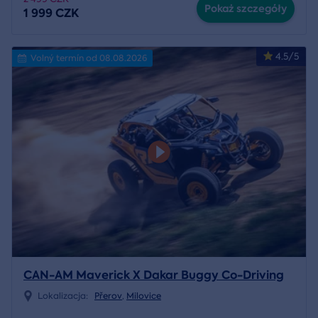
Pokaż szczegóły
1 999 CZK
4.5/5
Volný termín od 08.08.2026
CAN-AM Maverick X Dakar Buggy Co-Driving
Lokalizacja:
Přerov
,
Milovice