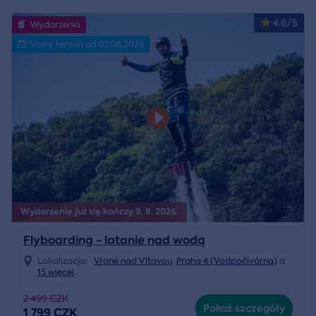
4.8/5
Wydarzenia
Volný termín od 07.08.2026
Wydarzenie już się kończy 9. 8. 2026.
Flyboarding - latanie nad wodą
Lokalizacja:
Vrané nad Vltavou
,
Praha 4 (Vodpočívárna)
a
15 więcej
2 499 CZK
Pokaż szczegóły
1 799 CZK