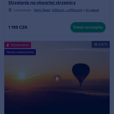
Strzelanie na otwartej strzelnicy
Lokalizacja:
Malý Újezd
,
Višňová - u Příbrami
a
12 więcej
1 199 CZK
Pokaż szczegóły
4.8/5
Wydarzenia
Nasza wskazówka