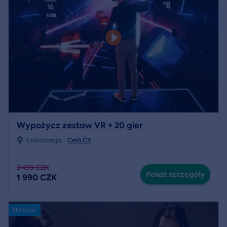
Wypożycz zestaw VR + 20 gier
Lokalizacja:
Celá ČR
2 499 CZK
Pokaż szczegóły
1 990 CZK
Nowość