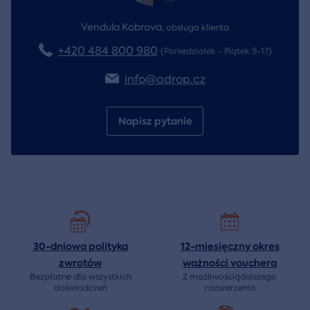
Vendula Kobrova
,
obsługa klienta
+420 484 800 980
(Poniedziałek - Piątek 9-17)
info@adrop.cz
Napisz pytanie
30-dniowa polityka
12-miesięczny okres
zwrotów
ważności
vouchera
Bezpłatne dla wszystkich
Z możliwościądalszego
doświadczeń
rozszerzenia