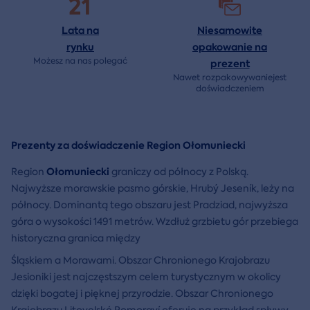
21
Lata na
Niesamowite
rynku
opakowanie na
Możesz na nas polegać
prezent
Nawet rozpakowywaniejest
doświadczeniem
Prezenty za doświadczenie Region Ołomuniecki
Ołomuniecki
Region
graniczy od północy z Polską.
Najwyższe morawskie pasmo górskie, Hrubý Jeseník, leży na
północy. Dominantą tego obszaru jest Pradziad, najwyższa
góra o wysokości 1491 metrów. Wzdłuż grzbietu gór przebiega
historyczna granica między
Śląskiem a Morawami. Obszar Chronionego Krajobrazu
Jesioniki jest najczęstszym celem turystycznym w okolicy
dzięki bogatej i pięknej przyrodzie. Obszar Chronionego
Krajobrazu Litovelské Pomoraví oferuje na przykład spływy