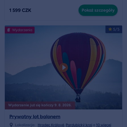
1 599 CZK
Pokaż szczegóły
5/5
Wydarzenia
Wydarzenie już się kończy 9. 8. 2026.
Prywatny lot balonem
Lokalizacja:
Hradec Králové
,
Pardubický kraj
a
10 więcej