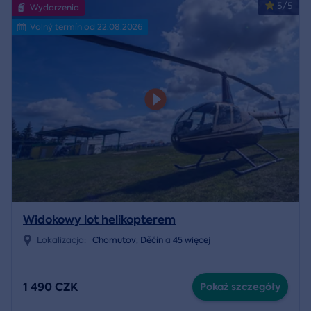
5/5
Wydarzenia
Volný termín od 22.08.2026
Widokowy lot helikopterem
Lokalizacja:
Chomutov
,
Děčín
a
45 więcej
1 490 CZK
Pokaż szczegóły