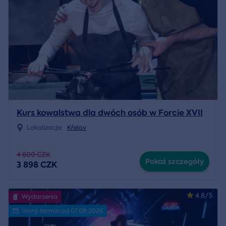
Kurs kowalstwa dla dwóch osób w Forcie XVII
Lokalizacja:
Křelov
4 600 CZK
Pokaż szczegóły
3 898 CZK
4.8/5
Wydarzenia
Volný termín od 07.08.2026