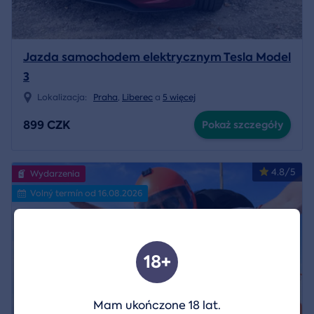
Jazda samochodem elektrycznym Tesla Model
3
Lokalizacja:
Praha
,
Liberec
a
5 więcej
899 CZK
Pokaż szczegóły
4.8/5
Wydarzenia
Volný termín od 16.08.2026
18+
Mam ukończone 18 lat.