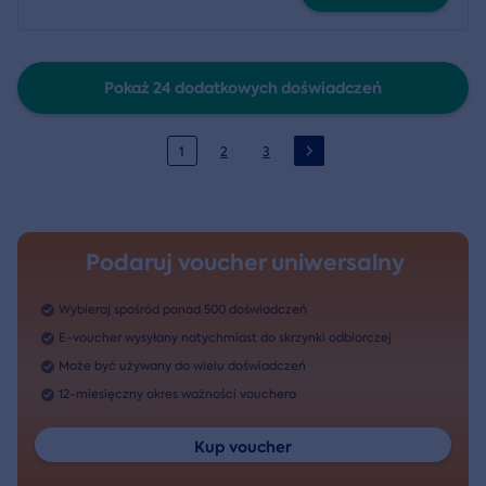
Pokaż 24 dodatkowych doświadczeń
1
2
3
Podaruj voucher uniwersalny
Wybieraj spośród ponad 500 doświadczeń
E-voucher wysyłany natychmiast do skrzynki odbiorczej
Może być używany do wielu doświadczeń
12-miesięczny okres ważności vouchera
Kup voucher