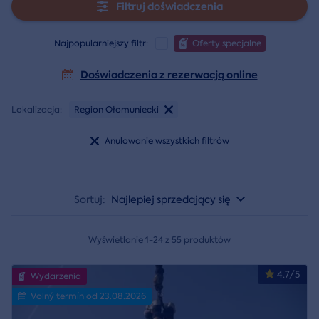
Filtruj doświadczenia
Najpopularniejszy filtr:
Oferty specjalne
Doświadczenia z rezerwacją online
Lokalizacja:
Region Ołomuniecki
Anulowanie wszystkich filtrów
Sortuj:
Najlepiej sprzedający się
Wyświetlanie 1-24 z 55 produktów
4.7/5
Wydarzenia
Volný termín od 23.08.2026