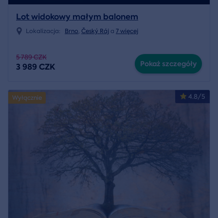
Lot widokowy małym balonem
Lokalizacja:
Brno
,
Český Ráj
a
7 więcej
5 789 CZK
Pokaż szczegóły
3 989 CZK
4.8/5
Wyłącznie