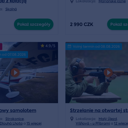
b z kolacją
Lokalizacja:
Mariánské lázně
yjną
ja:
Skalná
2 990 CZK
Pokaż szczegóły
Pokaż sz
4.9/5
Volný termín od 08.08.2026
n od 07.08.2026
kowy samolotem
Strzelanie na otwartej st
ja:
Strakonice
,
Lokalizacja:
Malý Újezd
,
 Dlouhá Lhota
a
15 więcej
Višňová - u Příbrami
a
12 więce