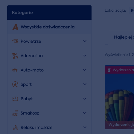
Lokalizacja:
R
Kategorie
Wszystkie doświadczenia
Najlepiej 
Powietrze
Wyświetlanie 1-
Adrenalina
Auto-moto
Wydarzenia
Sport
Pobyt
Smakosz
Wydarzenie już
Relaks i masaże