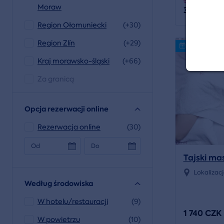
5 789 CZK
Moraw
3 989 CZK
Region Ołomuniecki
(+30)
Region Zlín
(+29)
Volný termí
Kraj morawsko-śląski
(+66)
Za granicą
Opcja rezerwacji online
Rezerwacja online
(30)
Od
Do
Tajski ma
Lokalizac
Według środowiska
W hotelu/restauracji
(9)
1 740 CZK
W powietrzu
(10)