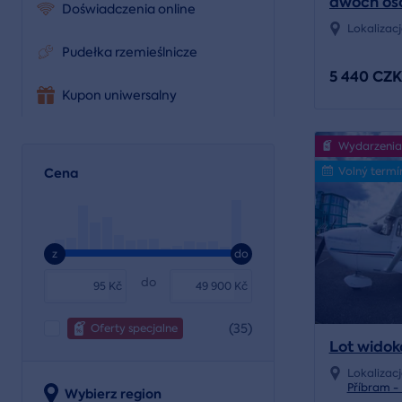
dwóch osó
Doświadczenia online
degustac
Lokalizac
Pudełka rzemieślnicze
5 440 CZK
Kupon uniwersalny
Wydarzenia
Volný termí
Cena
z
do
do
Kč
Kč
(35)
Oferty specjalne
Lot wido
Lokalizac
Příbram -
Wybierz region