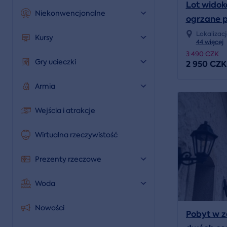
Lot wido
Niekonwencjonalne
ogrzane 
Lokalizac
Kursy
44 więcej
3 490 CZK
Gry ucieczki
2 950 CZK
Armia
Wejścia i atrakcje
Wirtualna rzeczywistość
Prezenty rzeczowe
Woda
Nowości
Pobyt w z