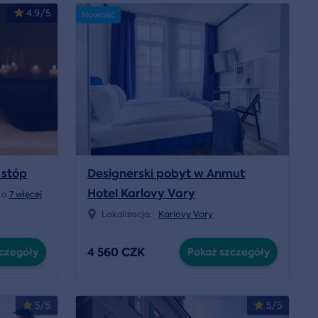
4.9/5
Nowość
 stóp
Designerski pobyt w Anmut
Hotel Karlovy Vary
a
7 więcej
Lokalizacja:
Karlovy Vary
4 560 CZK
czegóły
Pokaż szczegóły
5/5
5/5