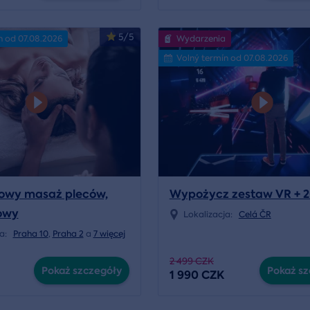
5/5
n od 07.08.2026
Wydarzenia
Volný termín od 07.08.2026
sowy masaż pleców,
Wypożycz zestaw VR + 2
łowy
Lokalizacja:
Celá ČR
ja:
Praha 10
,
Praha 2
a
7 więcej
2 499 CZK
Pokaż szczegóły
Pokaż sz
1 990 CZK