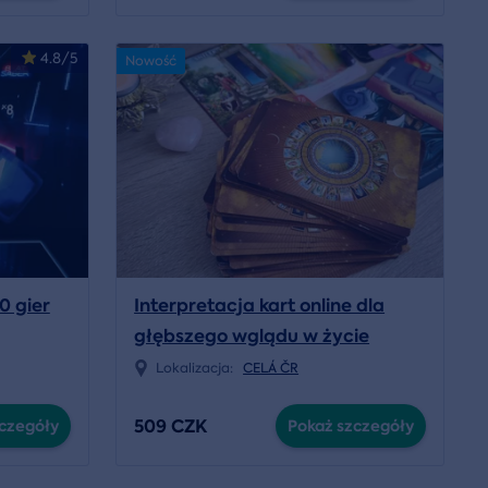
4.8/5
Nowość
0 gier
Interpretacja kart online dla
głębszego wglądu w życie
Lokalizacja:
CELÁ ČR
509 CZK
czegóły
Pokaż szczegóły