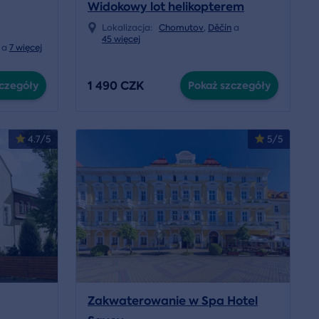
Widokowy lot helikopterem
Lokalizacja:
Chomutov
,
Děčín
a
45 więcej
a
7 więcej
1 490 CZK
czegóły
Pokaż szczegóły
4.7/5
5/5
Zakwaterowanie w Spa Hotel