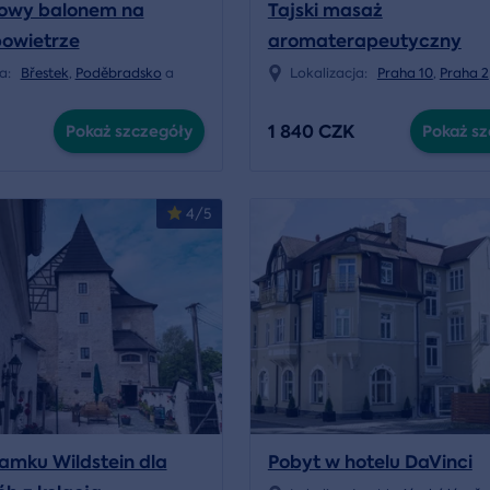
kowy balonem na
Tajski masaż
powietrze
aromaterapeutyczny
ja:
Břestek
,
Poděbradsko
a
Lokalizacja:
Praha 10
,
Praha 2
1 840 CZK
Pokaż szczegóły
Pokaż sz
4/5
amku Wildstein dla
Pobyt w hotelu DaVinci