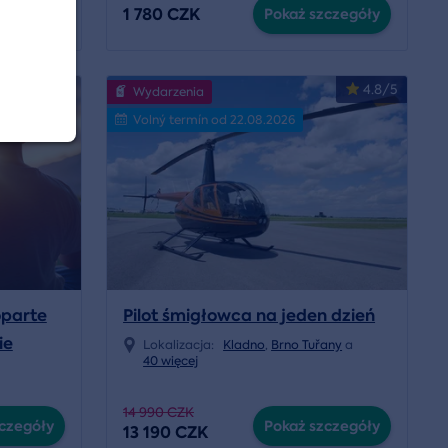
1 780 CZK
czegóły
Pokaż szczegóły
4.8/5
Wydarzenia
Volný termín od 22.08.2026
oparte
Pilot śmigłowca na jeden dzień
ie
Lokalizacja:
Kladno
,
Brno Tuřany
a
40 więcej
14 990 CZK
czegóły
Pokaż szczegóły
13 190 CZK