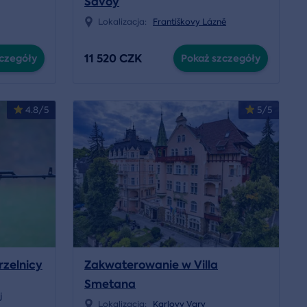
Savoy
Lokalizacja:
Františkovy Lázně
11 520 CZK
czegóły
Pokaż szczegóły
4.8/5
5/5
rzelnicy
Zakwaterowanie w Villa
Smetana
j
Lokalizacja:
Karlovy Vary