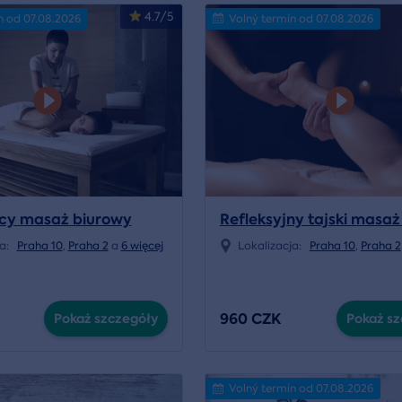
4.7/5
n od 07.08.2026
Volný termín od 07.08.2026
ący masaż biurowy
Refleksyjny tajski masaż
ja:
Praha 10
,
Praha 2
a
6 więcej
Lokalizacja:
Praha 10
,
Praha 2
960 CZK
Pokaż szczegóły
Pokaż sz
Volný termín od 07.08.2026