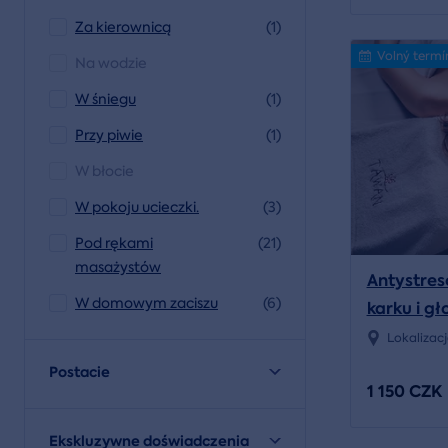
Za kierownicą
(1)
Volný termí
Na wodzie
W śniegu
(1)
Przy piwie
(1)
W błocie
W pokoju ucieczki.
(3)
Pod rękami
(21)
masażystów
Antystre
W domowym zaciszu
(6)
karku i g
Lokalizac
Postacie
1 150 CZK
Ekskluzywne doświadczenia