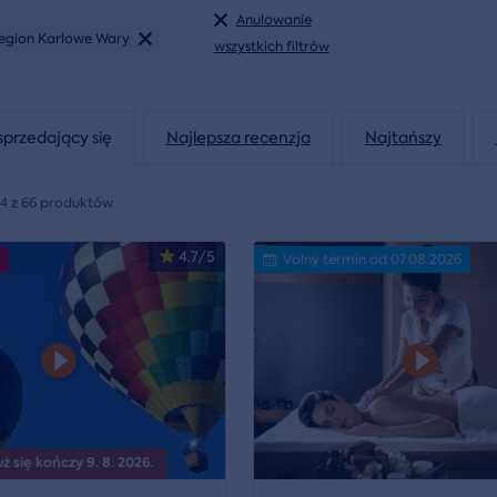
Anulowanie
egion Karlowe Wary
wszystkich filtrów
sprzedający się
Najlepsza recenzja
Najtańszy
24 z 66 produktów
4.7/5
Volný termín od 07.08.2026
 się kończy 9. 8. 2026.