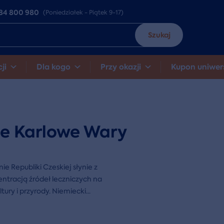
84 800 980
(Poniedziałek - Piątek 9-17)
Szukaj
ji
Dla kogo
Przy okazji
Kupon uniwer
ie Karlowe Wary
e Republiki Czeskiej słynie z
ntracją źródeł leczniczych na
tury i przyrody. Niemiecki
...