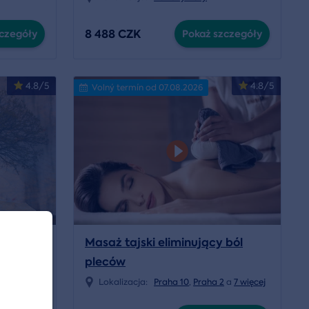
8 488 CZK
czegóły
Pokaż szczegóły
4.8/5
4.8/5
Volný termín od 07.08.2026
Masaż tajski eliminujący ból
jcowska
pleców
lí domova
Lokalizacja:
Praha 10
,
Praha 2
a
7 więcej