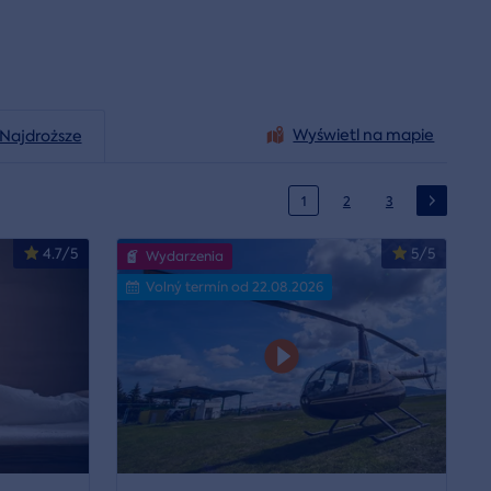
Wyświetl na mapie
Najdroższe
1
2
3
4.7/5
5/5
Wydarzenia
Volný termín od 22.08.2026