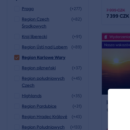
Praga
(+277)
7 999 CZK
7 399 CZK
Region Czech
(+82)
Środkowych
Kraj liberecki
(+91)
Wydarzenia
Nasza wskazó
Region Ústí nad Labem
(+89)
Region Karlowe Wary
Region pilzneński
(+37)
Region południowych
(+45)
Czech
Highlands
(+35)
Lot wido
Region Pardubice
(+31)
Lokalizac
Region Hradec Králové
(+43)
Region Południowych
(+133)