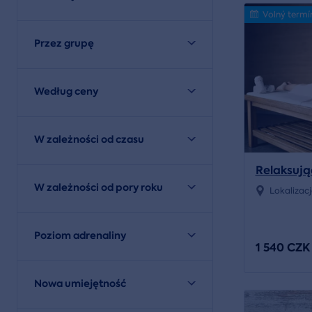
Volný termí
Przez grupę
Według ceny
W zależności od czasu
Relaksuj
W zależności od pory roku
Lokalizac
Poziom adrenaliny
1 540 CZK
Nowa umiejętność