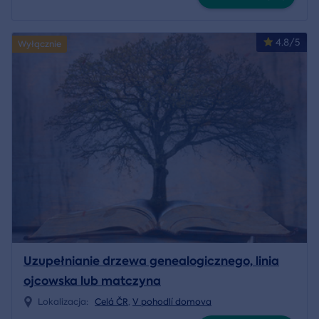
4.8/5
Wyłącznie
Uzupełnianie drzewa genealogicznego, linia
ojcowska lub matczyna
Lokalizacja:
Celá ČR
,
V pohodlí domova