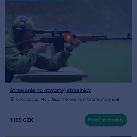
Strzelanie na otwartej strzelnicy
Lokalizacja:
Malý Újezd
,
Višňová - u Příbrami
a
12 więcej
1 199 CZK
Pokaż szczegóły