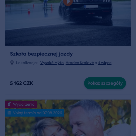
Szkoła bezpiecznej jazdy
Lokalizacja:
Vysoké Mýto
,
Hradec Králové
a
4 więcej
5 162 CZK
Pokaż szczegóły
Wydarzenia
Volný termín od 07.08.2026