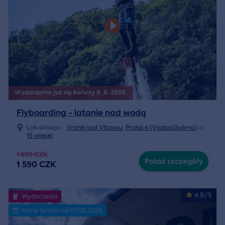
Wydarzenie już się kończy 9. 8. 2026.
Flyboarding - latanie nad wodą
Lokalizacja:
Vrané nad Vltavou
,
Praha 4 (Vodpočívárna)
a
15 więcej
1 699 CZK
Pokaż szczegóły
1 590 CZK
4.9/5
Wydarzenia
Volný termín od 07.08.2026