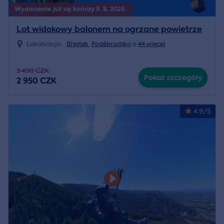
Wydarzenie już się kończy 9. 8. 2026.
Lot widokowy balonem na ogrzane powietrze
Lokalizacja:
Břestek
,
Poděbradsko
a
44 więcej
3 490 CZK
Pokaż szczegóły
2 950 CZK
4.9/5