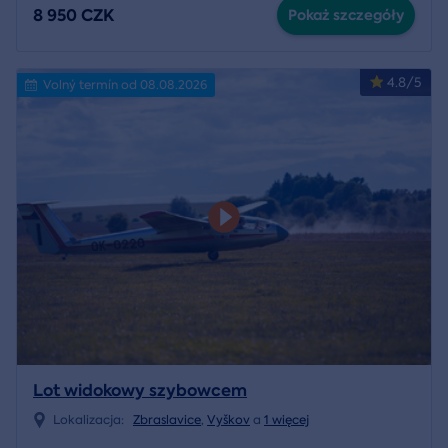
8 950 CZK
Pokaż szczegóły
4.8/5
Volný termín od 08.08.2026
Lot widokowy szybowcem
Lokalizacja:
Zbraslavice
,
Vyškov
a
1 więcej