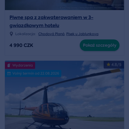
Piwne spa z zakwaterowaniem w 3-
gwiazdkowym hotelu
Lokalizacja:
Chodová Planá
,
Písek u Jablunkova
4 990 CZK
Pokaż szczegóły
4.8/5
Wydarzenia
Volný termín od 22.08.2026