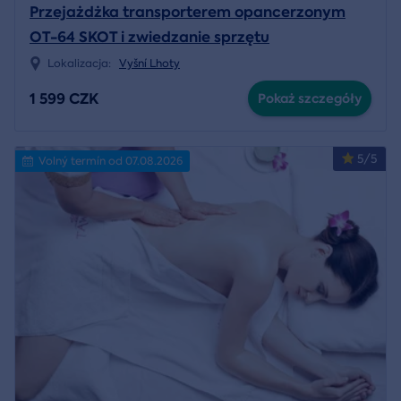
Przejażdżka transporterem opancerzonym
OT-64 SKOT i zwiedzanie sprzętu
Lokalizacja:
Vyšní Lhoty
1 599 CZK
Pokaż szczegóły
5/5
Volný termín od 07.08.2026