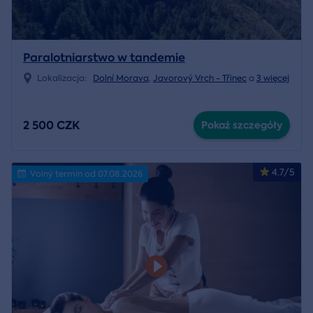
Paralotniarstwo w tandemie
Lokalizacja:
Dolní Morava
,
Javorový Vrch - Třinec
a
3 więcej
2 500 CZK
Pokaż szczegóły
4.7/5
Volný termín od 07.08.2026