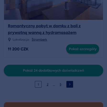
Romantyczny pobyt w domku z bali z
prywatną wanną z hydromasażem
Lokalizacja:
Štramberk
11 200 CZK
Pokaż szczegóły
Pokaż 24 dodatkowych doświadczeń
…
1
2
5