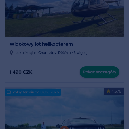
Widokowy lot helikopterem
Lokalizacja:
Chomutov
,
Děčín
a
45 więcej
1 490 CZK
Pokaż szczegóły
4.6/5
Volný termín od 07.08.2026