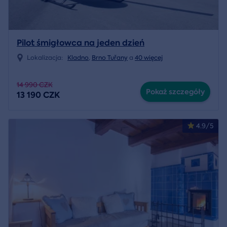
Pilot śmigłowca na jeden dzień
Lokalizacja:
Kladno
,
Brno Tuřany
a
40 więcej
14 990 CZK
Pokaż szczegóły
13 190 CZK
4.9/5