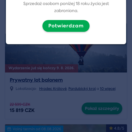
Sprzedaż osobom poniżej 18 roku życia jest
zabroniona.
Potwierdzam
Wydarzenie już się kończy 9. 8. 2026.
Prywatny lot balonem
Lokalizacja:
Hradec Králové
,
Pardubický kraj
a
10 więcej
22 599 CZK
Pokaż szczegóły
15 819 CZK
4.8/5
Volný termín od 08.08.2026