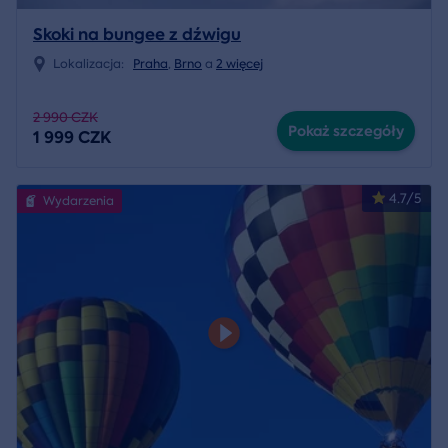
Skoki na bungee z dźwigu
Lokalizacja:
Praha
,
Brno
a
2 więcej
2 990 CZK
Pokaż szczegóły
1 999 CZK
4.7/5
Wydarzenia