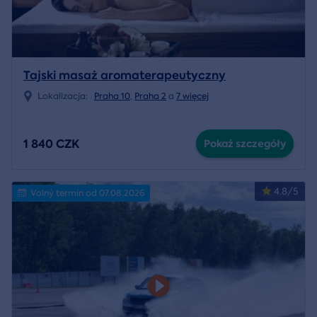
Tajski masaż aromaterapeutyczny
Lokalizacja:
Praha 10
,
Praha 2
a
7 więcej
1 840 CZK
Pokaż szczegóły
4.8/5
Volný termín od 07.08.2026