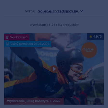
Sortuj:
Najlepiej sprzedający się
Wyświetlanie 1-24 z 113 produktów
4.9/5
Wydarzenia
Volný termín od 07.08.2026
Wydarzenie już się kończy 9. 8. 2026.