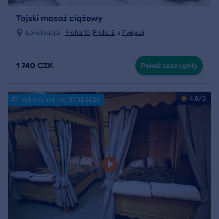
Tajski masaż ciążowy
Lokalizacja:
Praha 10
,
Praha 2
a
7 więcej
1 740 CZK
Pokaż szczegóły
4.6/5
Volný termín od 07.08.2026