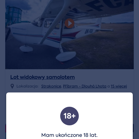
Lot widokowy samolotem
Lokalizacja:
Strakonice
,
Příbram - Dlouhá Lhota
a
15 więcej
2 950 CZK
Pokaż szczegóły
2 600 CZK
18+
4.9/5
Wydarzenia
Mam ukończone 18 lat.