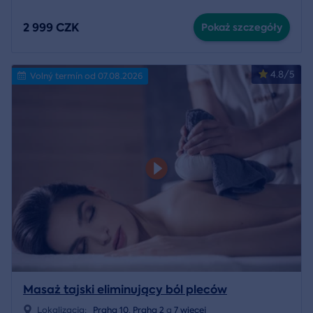
2 999 CZK
Pokaż szczegóły
4.8/5
Volný termín od 07.08.2026
Masaż tajski eliminujący ból pleców
Lokalizacja:
Praha 10
,
Praha 2
a
7 więcej