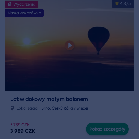
4.8/5
Wydarzenia
Nasza wskazówka
Lot widokowy małym balonem
Lokalizacja:
Brno
,
Český Ráj
a
7 więcej
5 789 CZK
Pokaż szczegóły
3 989 CZK