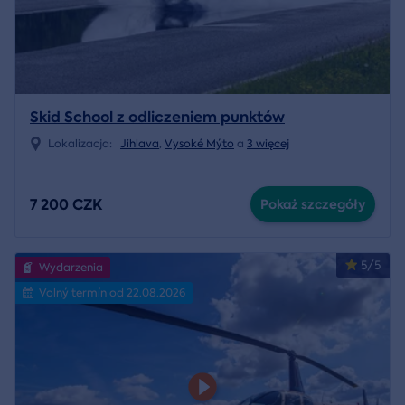
Skid School z odliczeniem punktów
Lokalizacja:
Jihlava
,
Vysoké Mýto
a
3 więcej
7 200 CZK
Pokaż szczegóły
5/5
Wydarzenia
Volný termín od 22.08.2026