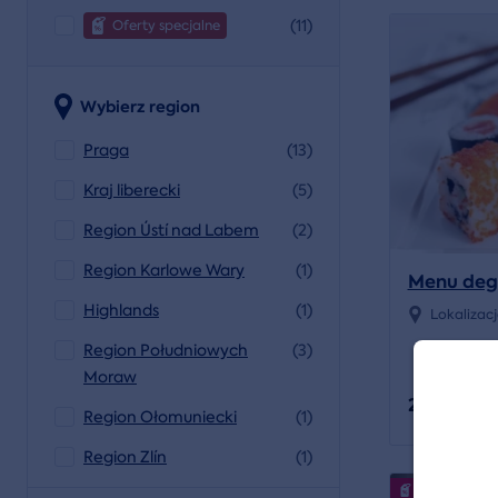
(11)
Oferty specjalne
Wybierz region
Praga
(13)
Kraj liberecki
(5)
Region Ústí nad Labem
(2)
Region Karlowe Wary
(1)
Menu deg
Highlands
(1)
Lokalizac
Region Południowych
(3)
Moraw
2 436 CZK
Region Ołomuniecki
(1)
Region Zlín
(1)
Wydarzenia