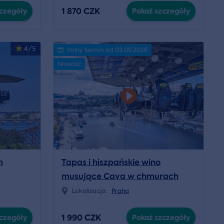
1 870 CZK
czegóły
Pokaż szczegóły
4/5
Volný termín od 03.09.2026
Nowość
m
Tapas i hiszpańskie wino
musujące Cava w chmurach
nad Pragą
Lokalizacja:
Praha
1 990 CZK
czegóły
Pokaż szczegóły