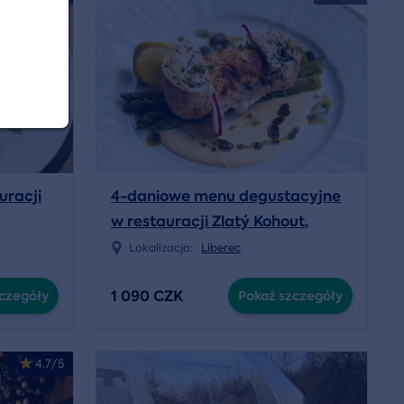
uracji
4-daniowe menu degustacyjne
w restauracji Zlatý Kohout,
Liberec
Lokalizacja:
Liberec
1 090 CZK
czegóły
Pokaż szczegóły
4.7/5