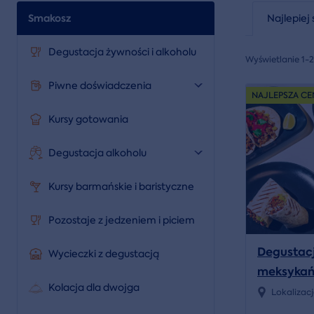
Smakosz
Najlepiej 
Degustacja żywności i alkoholu
Wyświetlanie 1-
Piwne doświadczenia
NAJLEPSZA CE
Kursy gotowania
Degustacja alkoholu
Kursy barmańskie i baristyczne
Pozostaje z jedzeniem i piciem
Degustacj
Wycieczki z degustacją
meksykańsk
Kolacja dla dwojga
churros
Lokalizac