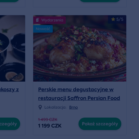
5/5
Wydarzenia
Nowość
koszy z
Perskie menu degustacyjne w
restauracji Saffron Persian Food
Lokalizacja:
Brno
1 499 CZK
czegóły
Pokaż szczegóły
1 199 CZK