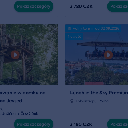
3 780 CZK
Pokaż szczegóły
Pokaż sz
Volný termín od 02.09.2026
Nowość
owanie w domku na
Lunch in the Sky Premiu
od Jested
Lokalizacja:
Praha
ja:
d Ještědem-Český Dub
K
3 190 CZK
Pokaż szczegóły
Pokaż sz