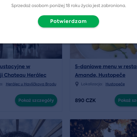
Sprzedaż osobom poniżej 18 roku życia jest zabroniona.
Potwierdzam
ustacyjne w
5-daniowe menu w resta
ji Chateau Herálec
Amande, Hustopeče
ja:
Herálec u Havlíčkova Brodu
Lokalizacja:
Hustopeče
890 CZK
Pokaż szczegóły
Pokaż sz