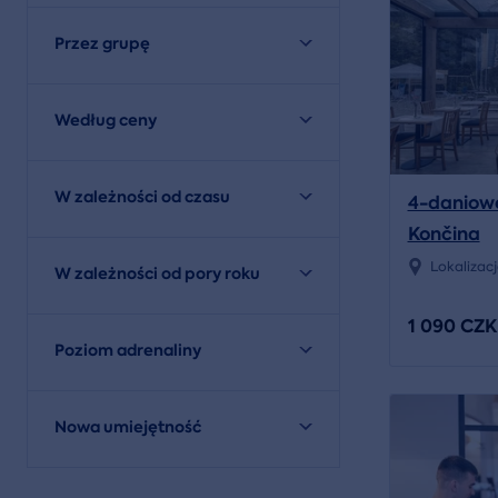
Przez grupę
Według ceny
W zależności od czasu
4-daniowe
Končina
Lokalizac
W zależności od pory roku
1 090 CZK
Poziom adrenaliny
Nowa umiejętność