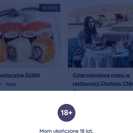
4.8/5
ustacyjne SUSHI
Czterodaniowe menu w
restauracji Chateau Ctěn
ja:
Praha
Praga
Lokalizacja:
Praha
1 239 CZK
Pokaż szczegóły
Pokaż sz
18+
4.8/5
Mam ukończone 18 lat.
Volný termín od 09.08.2026