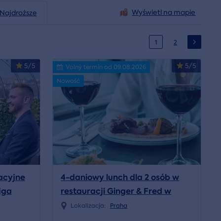
Wyświetl na mapie
Najdroższe
1
2
5/5
5/5
Volný termín od 09.08.2026
Nowość
acyjne
4-daniowy lunch dla 2 osób w
jga
restauracji Ginger & Fred w
Tańczącym Domu
Lokalizacja:
Praha