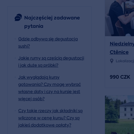
Najczęściej zadawane
pytania
Gdzie odbywa się degustacja
Niedzieln
sushi?
Ctěnice
Jakie rumy są częścią degustacji
Lokalizac
i jak duże są próbki?
990 CZK
Jak wyglądają kursy
gotowania? Czy mogę wybrać
własne daty i czy na kursie jest
więcej osób?
Czy takie rzeczy jak składniki są
wliczone w cenę kursu? Czy są
jakieś dodatkowe opłaty?