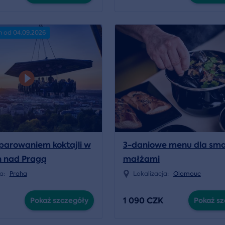
n od 04.09.2026
 parowaniem koktajli w
3-daniowe menu dla sma
 nad Pragą
małżami
ja:
Praha
Lokalizacja:
Olomouc
1 090 CZK
Pokaż szczegóły
Pokaż sz