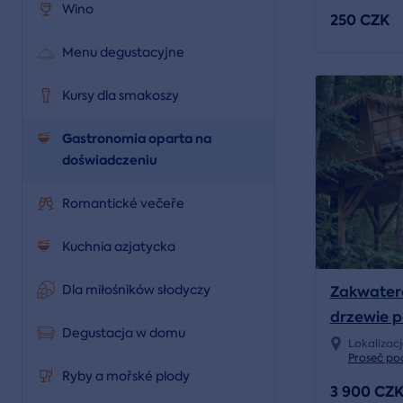
Wino
250 CZK
Menu degustacyjne
Kursy dla smakoszy
Gastronomia oparta na
doświadczeniu
Romantické večeře
Kuchnia azjatycka
Zakwater
Dla miłośników słodyczy
drzewie p
Degustacja w domu
Lokalizac
Proseč po
Ryby a mořské plody
3 900 CZ