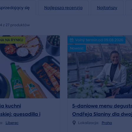
sprzedający się
Najlepsza recenzja
Najtańszy
24 z 27 produktów
NA NA RYNKU
Volný termín od 09.08.2026
Nowość
a kuchni
5-daniowe menu degust
iej: quesadilla i
Ondřeja Slaniny dla dwo
ja:
Liberec
Lokalizacja:
Praha