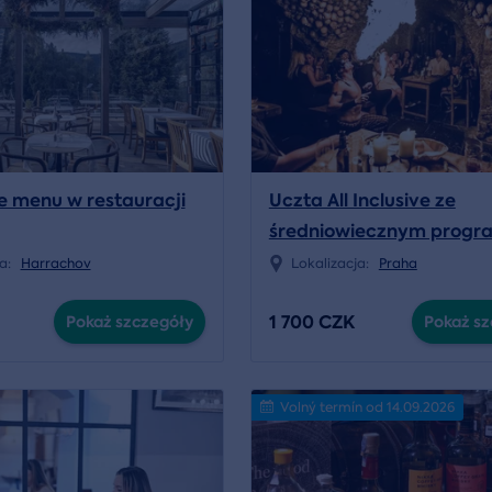
 menu w restauracji
Uczta All Inclusive ze
średniowiecznym prog
ja:
Harrachov
Lokalizacja:
Praha
1 700 CZK
Pokaż szczegóły
Pokaż sz
Volný termín od 14.09.2026