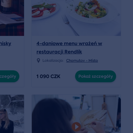
hisky
4-daniowe menu wrażeń w
restauracji Rendlík
Lokalizacja:
Chomutov - Místo
1 090 CZK
czegóły
Pokaż szczegóły