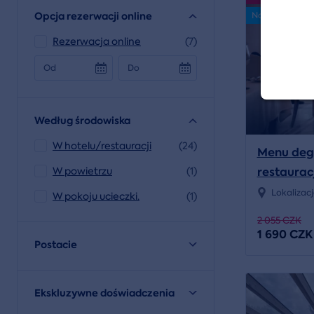
Opcja rezerwacji online
Nowość
Rezerwacja online
(7)
Od
Do
Według środowiska
W hotelu/restauracji
(24)
Menu deg
restaurac
W powietrzu
(1)
Lokalizac
W pokoju ucieczki.
(1)
2 055 CZK
1 690 CZK
Postacie
Ekskluzywne doświadczenia