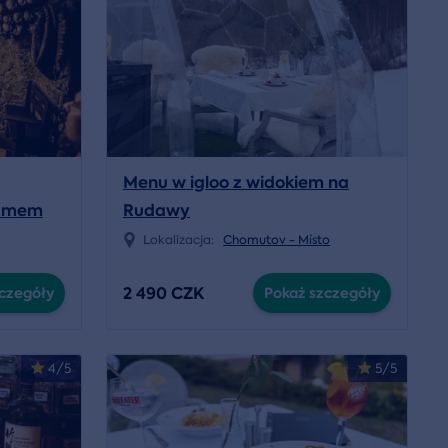
Menu w igloo z widokiem na
ramem
Rudawy
Lokalizacja:
Chomutov - Místo
2 490 CZK
czegóły
Pokaż szczegóły
4/5
5/5