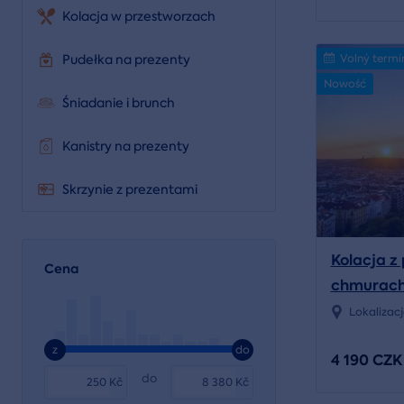
Kolacja w przestworzach
Volný termí
Pudełka na prezenty
Nowość
Śniadanie i brunch
Kanistry na prezenty
Skrzynie z prezentami
Kolacja z
Cena
chmurach
Lokalizac
z
do
4 190 CZK
do
Kč
Kč