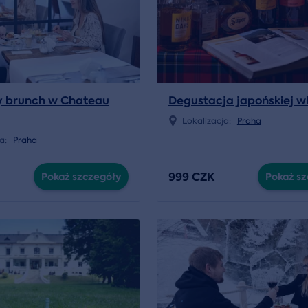
y brunch w Chateau
Degustacja japońskiej w
Lokalizacja:
Praha
ja:
Praha
999 CZK
Pokaż szczegóły
Pokaż sz