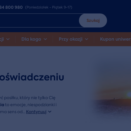
84 800 980
(Poniedziałek - Piątek 9-17)
Szukaj
ji
Dla kogo
Przy okazji
Kupon uniwer
oświadczeniu
osiłku, który nie tylko Cię
ia
to emocje, niespodzianki i
a ma sens od
...
Kontynuuj