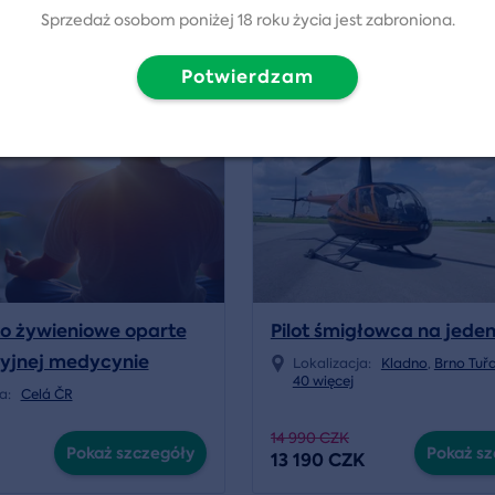
Sprzedaż osobom poniżej 18 roku życia jest zabroniona.
Potwierdzam
Wydarzenia
Volný termín od 22.08.2026
o żywieniowe oparte
Pilot śmigłowca na jeden
yjnej medycynie
Lokalizacja:
Kladno
,
Brno Tuř
40 więcej
ja:
Celá ČR
14 990 CZK
Pokaż szczegóły
Pokaż sz
13 190 CZK