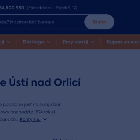
84 800 980
(Poniedziałek - Piątek 9-17)
Szukaj
ji
Dla kogo
Przy okazji
Kupon uniwer
 Ústí nad Orlicí
to położone jest na skraju Gór
jowy pochodzi z 1874 roku i
 planach
...
Kontynuuj