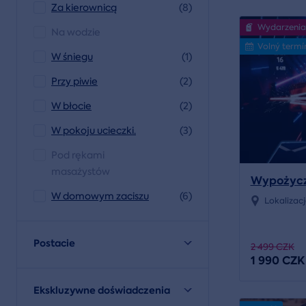
Za kierownicą
(8)
Wydarzenia
Na wodzie
Volný termí
W śniegu
(1)
Przy piwie
(2)
W błocie
(2)
W pokoju ucieczki.
(3)
Pod rękami
masażystów
Wypożycz 
W domowym zaciszu
(6)
Lokalizac
Postacie
2 499 CZK
1 990 CZK
Ekskluzywne doświadczenia