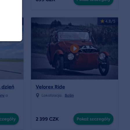
4.8/5
4.8/5
 dzień
Velorex Ride
any
a
Lokalizacja:
Bošín
2 399 CZK
czegóły
Pokaż szczegóły