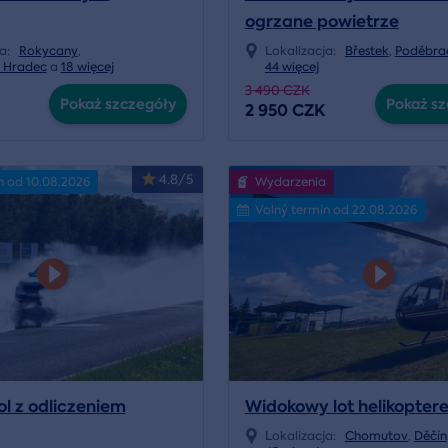
ogrzane powietrze
ja:
Rokycany
,
Lokalizacja:
Břestek
,
Poděbra
v Hradec
a
18 więcej
44 więcej
3 490 CZK
Pokaż szczegóły
Pokaż sz
2 950 CZK
4.8/5
n od 10.08.2026
Wydarzenia
Volný termín od 22.08.2026
ol z odliczeniem
Widokowy lot helikopter
Lokalizacja:
Chomutov
,
Děčín