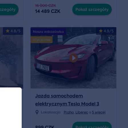
16 000 CZK
czegóły
Pokaż szczegóły
14 489 CZK
4.8/5
4.9/5
Nasza wskazówka
Wyłącznie
Jazda samochodem
jcowska
elektrycznym Tesla Model 3
lí domova
Lokalizacja:
Praha
,
Liberec
a
5 więcej
899 CZK
czegóły
Pokaż szczegóły