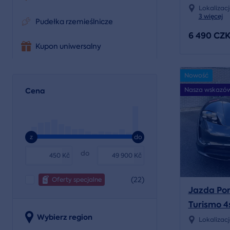
Lokalizac
3 więcej
Pudełka rzemieślnicze
6 490 CZ
Kupon uniwersalny
Nowość
Nasza wskazó
Cena
z
do
do
Kč
Kč
(22)
Oferty specjalne
Jazda Por
Turismo 4
Wybierz region
Lokalizac