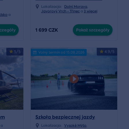
Lokalizacja:
Dolní Morava
,
Javorový Vrch - Třinec
a
3 więcej
dsko
a
1 699 CZK
czegóły
Pokaż szczegóły
5/5
4.9/5
Volný termín od 15.08.2026
em
Szkoła bezpiecznej jazdy
a
Lokalizacja:
Vysoké Mýto
,