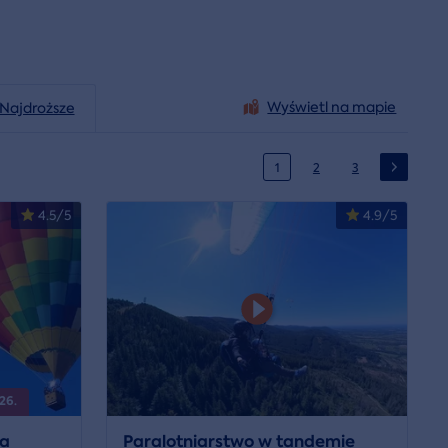
Wyświetl na mapie
Najdroższe
1
2
3
4.5/5
4.9/5
26.
na
Paralotniarstwo w tandemie