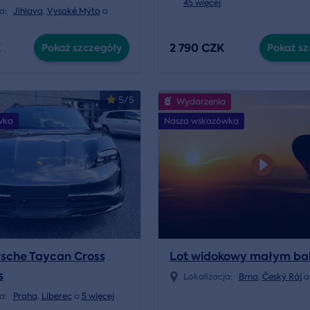
45 więcej
ja:
Jihlava
,
Vysoké Mýto
a
K
2 790 CZK
Pokaż szczegóły
Pokaż sz
5/5
Wydarzenia
wka
Nasza wskazówka
sche Taycan Cross
Lot widokowy małym ba
s
Lokalizacja:
Brno
,
Český Ráj
ja:
Praha
,
Liberec
a
5 więcej