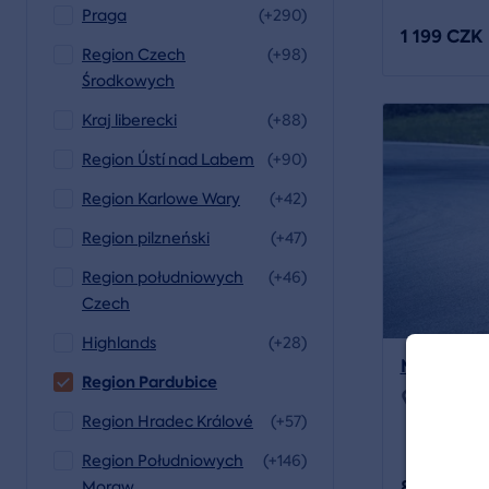
Praga
(+290)
1 199 CZK
Region Czech
(+98)
Środkowych
Kraj liberecki
(+88)
Region Ústí nad Labem
(+90)
Region Karlowe Wary
(+42)
Region pilzneński
(+47)
Region południowych
(+46)
Czech
Highlands
(+28)
Motocykl
Region Pardubice
Lokalizac
Region Hradec Králové
(+57)
Region Południowych
(+146)
8 899 CZK
Moraw