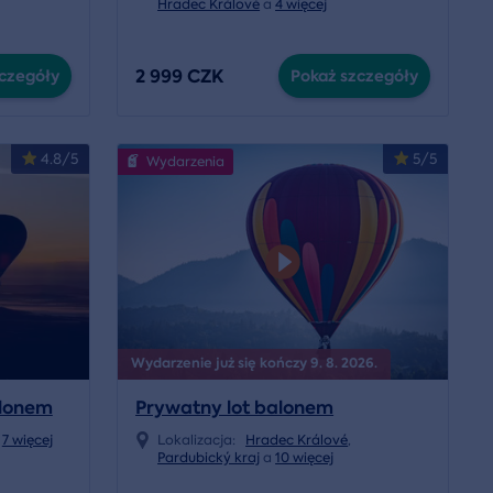
Hradec Králové
a
4 więcej
2 999 CZK
czegóły
Pokaż szczegóły
4.8/5
5/5
Wydarzenia
Wydarzenie już się kończy 9. 8. 2026.
lonem
Prywatny lot balonem
a
7 więcej
Lokalizacja:
Hradec Králové
,
Pardubický kraj
a
10 więcej