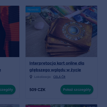
Nowość
Interpretacja kart online dla
e
głębszego wglądu w życie
Lokalizacja:
CELÁ ČR
509 CZK
czegóły
Pokaż szczegóły