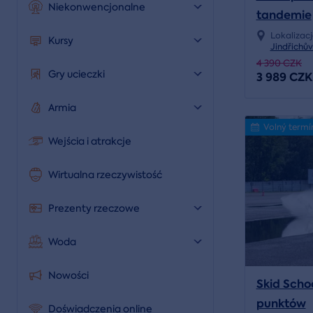
Niekonwencjonalne
tandemie
Lokalizac
Kursy
Jindřichů
4 390 CZK
Gry ucieczki
3 989 CZK
Armia
Volný termí
Wejścia i atrakcje
Wirtualna rzeczywistość
Prezenty rzeczowe
Woda
Nowości
Skid Scho
punktów
Doświadczenia online