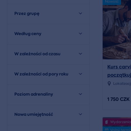
Nowość
Przez grupę
Według ceny
W zależności od czasu
Kurs carv
W zależności od pory roku
początkuj
zaawans
Lokalizac
Poziom adrenaliny
1 750 CZK
Nowa umiejętność
Wydarzenia
Volný termí