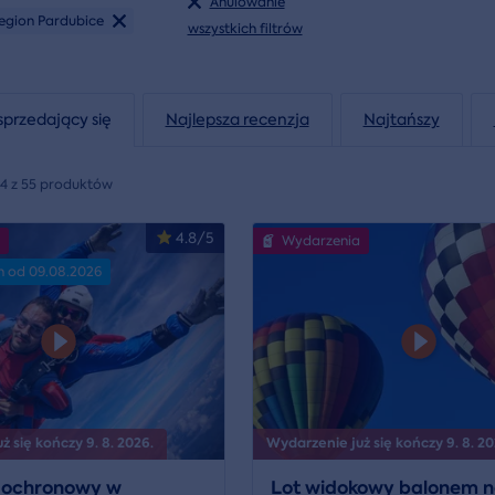
Anulowanie
egion Pardubice
wszystkich filtrów
sprzedający się
Najlepsza recenzja
Najtańszy
24 z 55 produktów
4.8/5
Wydarzenia
n od 09.08.2026
 się kończy 9. 8. 2026.
Wydarzenie już się kończy 9. 8. 20
dochronowy w
Lot widokowy balonem 