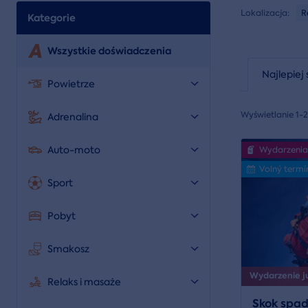
Lokalizacja:
R
Kategorie
Wszystkie doświadczenia
Najlepiej 
Powietrze
Wyświetlanie 1-
Adrenalina
Auto-moto
Wydarzenia
Volný termí
Sport
Pobyt
Smakosz
Wydarzenie już
Relaks i masaże
Skok spa