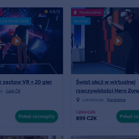
4.8/5
Wydarzenia
n od 09.08.2026
Nowość
zestaw VR + 20 gier
Świat akcji w wirtualnej
rzeczywistości Hero Zon
ja:
Celá ČR
Lokalizacja:
Pardubice
1 200 CZK
Pokaż szczegóły
Pokaż sz
899 CZK