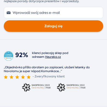
najlepsze porady dotyczące prezentów i wyprzedaży.
Zaloguj się
92%
klienci polecają sklep pod
adresem
Heureka.cz
„Objednávka přišla obratem po zaplacení, uložení letenky do
hlavolamu je super nápad.Komunikace
...
“
- Zweryfikowany klient