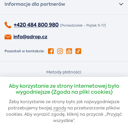
Informacje dla partnerów
+420 484 800 980
(Poniedziałek - Piątek 9-17)
info@adrop.cz
Pozostań w kontakcie:
Metody płatności:
Za pobraniem
Płatność kartą
Aby korzystanie ze strony internetowej było
wygodniejsze (Zgoda na pliki cookies)
Żeby korzystanie ze strony było jak najwygodniejsze
Przelew bankowy
potrzebujemy twojej
zgody
na przetwarzanie plików
cookies. Aby wyrazić zgodę, kliknij na przycisk „Przyjąć
wszystkie”.