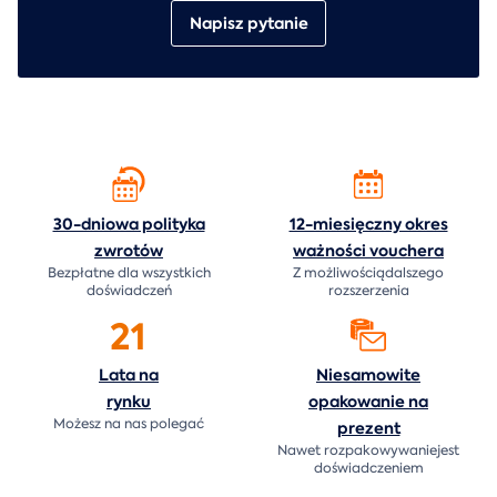
Napisz pytanie
30-dniowa polityka
12-miesięczny okres
zwrotów
ważności
vouchera
Bezpłatne dla wszystkich
Z możliwościądalszego
doświadczeń
rozszerzenia
21
Lata na
Niesamowite
rynku
opakowanie na
Możesz na nas polegać
prezent
Nawet rozpakowywaniejest
doświadczeniem