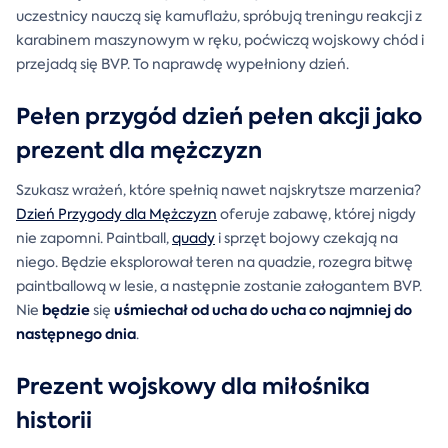
uczestnicy nauczą się kamuflażu, spróbują treningu reakcji z
karabinem maszynowym w ręku, poćwiczą wojskowy chód i
przejadą się BVP. To naprawdę wypełniony dzień.
Pełen przygód dzień pełen akcji jako
prezent dla mężczyzn
Szukasz wrażeń, które spełnią nawet najskrytsze marzenia?
Dzień Przygody dla Mężczyzn
oferuje zabawę, której nigdy
nie zapomni. Paintball,
quady
i sprzęt bojowy czekają na
niego. Będzie eksplorował teren na quadzie, rozegra bitwę
paintballową w lesie, a następnie zostanie załogantem BVP.
będzie
uśmiechał od ucha do ucha co najmniej do
Nie
się
następnego dnia
.
Prezent wojskowy dla miłośnika
historii