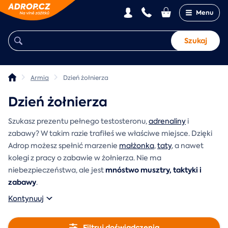
Menu
Szukaj
Armia
Dzień żołnierza
Dzień żołnierza
Szukasz prezentu pełnego testosteronu,
adrenaliny
i
zabawy? W takim razie trafiłeś we właściwe miejsce. Dzięki
Adrop możesz spełnić marzenie
małżonka
,
taty
, a nawet
kolegi z pracy o zabawie w żołnierza. Nie ma
mnóstwo musztry, taktyki i
niebezpieczeństwa, ale jest
zabawy
.
Kontynuuj
Filtruj doświadczenia