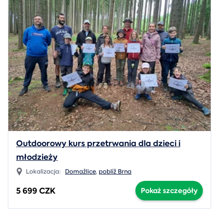
Outdoorowy kurs przetrwania dla dzieci i
młodzieży
Lokalizacja:
Domažlice
,
poblíž Brna
5 699 CZK
Pokaż szczegóły