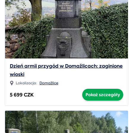
Dzień armii przygód w Domažlicach: zaginione
wioski
Lokalizacja:
Domažlice
5 699 CZK
Pokaż szczegóły