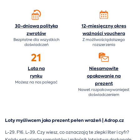
30-dniowa polityka
12-miesięczny okres
zwrotów
ważności
vouchera
Bezpłatne dla wszystkich
Z możliwościądalszego
doświadczeń
rozszerzenia
21
Lata na
Niesamowite
rynku
opakowanie na
Możesz na nas polegać
prezent
Nawet rozpakowywaniejest
doświadczeniem
Loty myśliwcem jako prezent pełen wrażeń | Adrop.cz
L-29. F16. L-39. Czy wiesz, co oznaczają te zlepki liter i cyfr?
Każdy entuzjasta samolotów i miłośnik lotnictwa doskonale