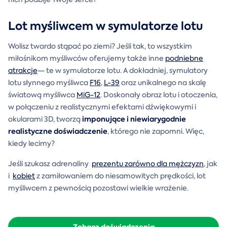
Lot myśliwcem w symulatorze lotu
Wolisz twardo stąpać po ziemi? Jeśli tak, to wszystkim
miłośnikom myśliwców oferujemy także inne
podniebne
atrakcje
— te w symulatorze lotu. A dokładniej, symulatory
lotu słynnego myśliwca
F16
,
L-39
oraz unikalnego na skalę
światową myśliwca
MiG-12
. Doskonały obraz lotu i otoczenia,
w połączeniu z realistycznymi efektami dźwiękowymi i
imponujące i
niewiarygodnie
okularami 3D, tworzą
realistyczne doświadczenie
, którego nie zapomni. Więc,
kiedy lecimy?
Jeśli szukasz adrenaliny
prezentu zarówno dla mężczyzn
, jak
i
kobiet
z zamiłowaniem do niesamowitych prędkości, lot
myśliwcem z pewnością pozostawi wielkie wrażenie.
Zobacz doświadczenia