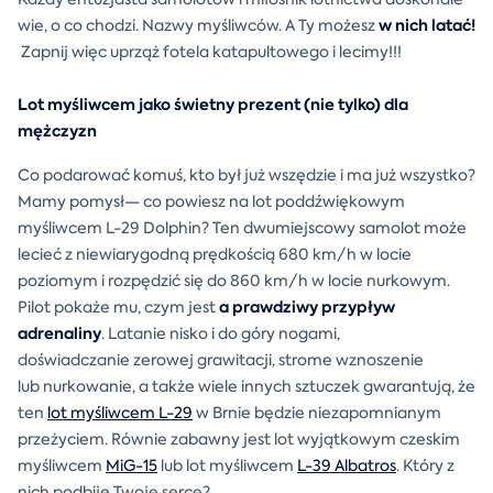
w nich latać!
wie, o co chodzi. Nazwy myśliwców. A Ty
możesz
Zapnij więc uprząż fotela katapultowego i lecimy!!!
Lot myśliwcem jako świetny prezent (nie tylko) dla
mężczyzn
Co podarować komuś, kto był już wszędzie i ma już wszystko?
Mamy pomysł— co powiesz na lot poddźwiękowym
myśliwcem L-29 Dolphin? Ten dwumiejscowy samolot może
lecieć z niewiarygodną prędkością 680 km/h w locie
poziomym i rozpędzić się do 860 km/h w locie nurkowym.
a
prawdziwy przypływ
Pilot pokaże mu, czym jest
adrenaliny
. Latanie nisko i do góry nogami,
doświadczanie zerowej grawitacji, strome wznoszenie
lub nurkowanie, a także wiele innych sztuczek gwarantują, że
ten
lot myśliwcem L-29
w Brnie będzie niezapomnianym
przeżyciem. Równie zabawny jest lot wyjątkowym czeskim
myśliwcem
MiG-15
lub lot myśliwcem
L-39 Albatros
. Który z
nich podbije Twoje serce?