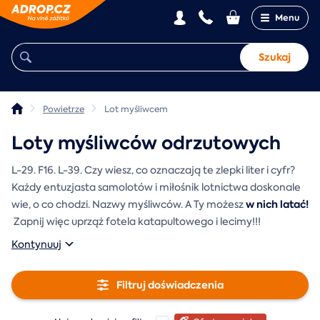
Menu
Szukaj
Powietrze
Lot myśliwcem
Loty myśliwców odrzutowych
L-29. F16. L-39. Czy wiesz, co oznaczają te zlepki liter i cyfr?
Każdy entuzjasta samolotów i miłośnik lotnictwa doskonale
w nich latać!
wie, o co chodzi. Nazwy myśliwców. A Ty
możesz
Zapnij więc uprząż fotela katapultowego i lecimy!!!
Kontynuuj
Filtruj doświadczenia