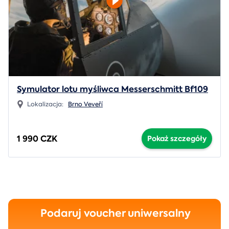
Symulator lotu myśliwca Messerschmitt Bf109
Lokalizacja:
Brno Veveří
1 990 CZK
Pokaż szczegóły
Podaruj voucher uniwersalny