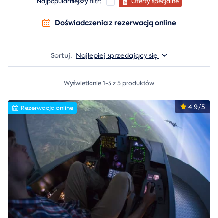
Najpopularniejszy filtr:
Oferty specjalne
Doświadczenia z rezerwacją online
Sortuj:
Najlepiej sprzedający się
Wyświetlanie 1-5 z 5 produktów
4.9/5
Rezerwacja online