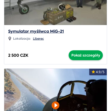
Symulator myśliwca MiG-21
Lokalizacja:
Liberec
2 500 CZK
Pokaż szczegóły
4.9/5