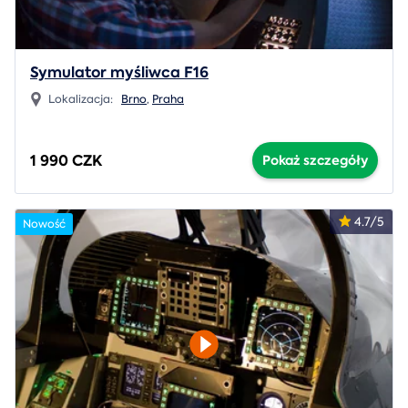
Symulator myśliwca F16
Lokalizacja:
Brno
,
Praha
1 990 CZK
Pokaż szczegóły
4.7/5
Nowość