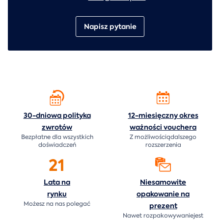
Napisz pytanie
30-dniowa polityka
12-miesięczny okres
zwrotów
ważności
vouchera
Bezpłatne dla wszystkich
Z możliwościądalszego
doświadczeń
rozszerzenia
21
Lata na
Niesamowite
rynku
opakowanie na
Możesz na nas polegać
prezent
Nawet rozpakowywaniejest