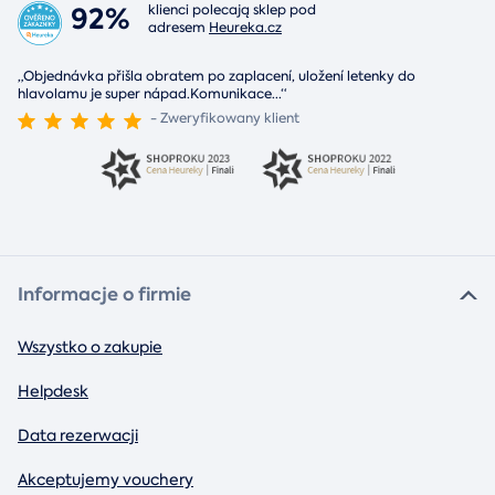
92%
klienci polecają sklep pod
adresem
Heureka.cz
„Objednávka přišla obratem po zaplacení, uložení letenky do
hlavolamu je super nápad.Komunikace
...
“
- Zweryfikowany klient
Informacje o firmie
Wszystko o zakupie
Helpdesk
Data rezerwacji
Akceptujemy vouchery