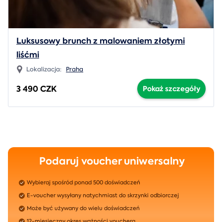
Luksusowy brunch z malowaniem złotymi
liśćmi
Lokalizacja:
Praha
3 490 CZK
Pokaż szczegóły
Podaruj voucher uniwersalny
Wybieraj spośród ponad 500 doświadczeń
E-voucher wysyłany natychmiast do skrzynki odbiorczej
Może być używany do wielu doświadczeń
12-miesięczny okres ważności vouchera