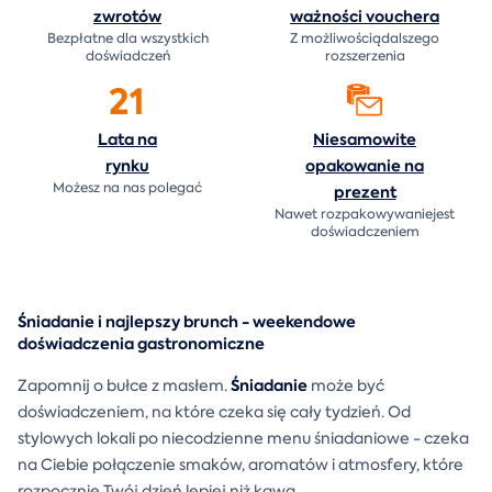
zwrotów
ważności
vouchera
Bezpłatne dla wszystkich
Z możliwościądalszego
doświadczeń
rozszerzenia
21
Lata na
Niesamowite
rynku
opakowanie na
Możesz na nas polegać
prezent
Nawet rozpakowywaniejest
doświadczeniem
Śniadanie i najlepszy brunch - weekendowe
doświadczenia gastronomiczne
Śniadanie
Zapomnij o bułce z masłem.
może być
doświadczeniem, na które czeka się cały tydzień. Od
stylowych lokali po niecodzienne menu śniadaniowe - czeka
na Ciebie połączenie smaków, aromatów i atmosfery, które
rozpocznie Twój dzień lepiej niż kawa.