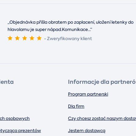
„Objednávka přišla obratem po zaplacení, uložení letenky do
hlavolamu je super nápad.Komunikace
...
“
- Zweryfikowany klient
ienta
Informacje dla partner
Program partnerski
Dla firm
ch osobowych
Czy chcesz zostać naszym dost
tycząca prezentów
Jestem dostawcą