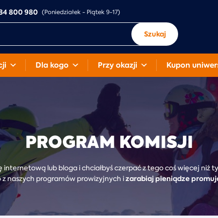
84 800 980
(Poniedziałek - Piątek 9-17)
Szukaj
ji
Dla kogo
Przy okazji
Kupon uniwer
PROGRAM KOMISJI
 internetową lub bloga i chciałbyś czerpać z tego coś więcej niż t
zarabiaj pieniądze promuj
 z naszych programów prowizyjnych i