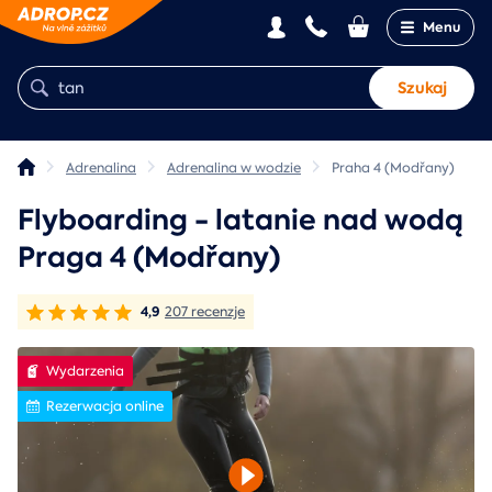
Menu
Szukaj
Adrenalina
Adrenalina w wodzie
Praha 4 (Modřany)
Flyboarding - latanie nad wodą
Praga 4 (Modřany)
4,9
207 recenzje
Wydarzenia
Rezerwacja online