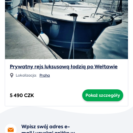
Prywatny rejs luksusową łodzią po Wełtawie
Lokalizacja:
Praha
5 490 CZK
Pokaż szczegóły
Wpisz swój adres e-