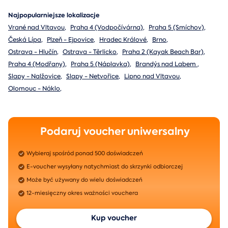
Najpopularniejsze lokalizacje
Vrané nad Vltavou
,
Praha 4 (Vodpočívárna)
,
Praha 5 (Smíchov)
,
Česká Lípa
,
Plzeň - Ejpovice
,
Hradec Králové
,
Brno
,
Ostrava - Hlučín
,
Ostrava - Těrlicko
,
Praha 2 (Kayak Beach Bar)
,
Praha 4 (Modřany)
,
Praha 5 (Náplavka)
,
Brandýs nad Labem
,
Slapy - Nalžovice
,
Slapy - Netvořice
,
Lipno nad Vltavou
,
Olomouc - Náklo
,
Podaruj voucher uniwersalny
Wybieraj spośród ponad 500 doświadczeń
E-voucher wysyłany natychmiast do skrzynki odbiorczej
Może być używany do wielu doświadczeń
12-miesięczny okres ważności vouchera
Kup voucher