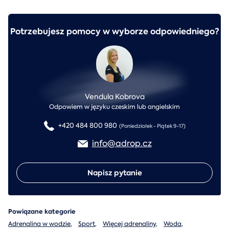
Potrzebujesz pomocy w wyborze odpowiedniego?
Vendula Kobrova
Odpowiem w języku czeskim lub angielskim
+420 484 800 980
(Poniedziałek - Piątek 9-17)
info@adrop.cz
Napisz pytanie
Powiązane kategorie
Adrenalina w wodzie
,
Sport
,
Więcej adrenaliny
,
Woda
,