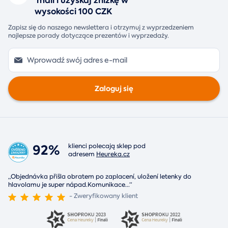
mail i uzyskaj zniżkę w
wysokości 100 CZK
Zapisz się do naszego newslettera i otrzymuj z wyprzedzeniem
najlepsze porady dotyczące prezentów i wyprzedaży.
Zaloguj się
92%
klienci polecają sklep pod
adresem
Heureka.cz
„Objednávka přišla obratem po zaplacení, uložení letenky do
hlavolamu je super nápad.Komunikace
...
“
- Zweryfikowany klient