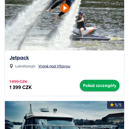
Jetpack
Lokalizacja:
Vrané nad Vltavou
1 899 CZK
Pokaż szczegóły
1 399 CZK
5/5