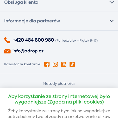
Obsługa klienta
Informacje dla partnerów
+420 484 800 980
(Poniedziałek - Piątek 9-17)
info@adrop.cz
Pozostań w kontakcie:
Metody płatności:
Za pobraniem
Płatność kartą
Aby korzystanie ze strony internetowej było
wygodniejsze (Zgoda na pliki cookies)
Żeby korzystanie ze strony było jak najwygodniejsze
Przelew bankowy
potrzebujemy twojej
zgody
na przetwarzanie plików