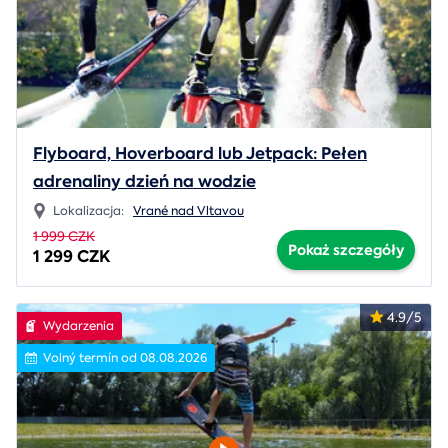
Flyboard, Hoverboard lub Jetpack: Pełen
adrenaliny dzień na wodzie
Lokalizacja:
Vrané nad Vltavou
1 999 CZK
Pokaż szczegóły
1 299 CZK
4.9/5
Wydarzenia
Volný termín od 08.08.2026