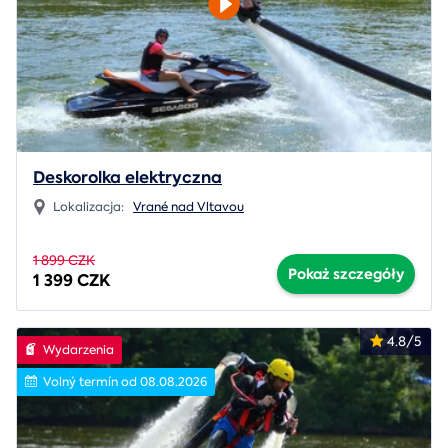
Deskorolka elektryczna
Lokalizacja:
Vrané nad Vltavou
1 899 CZK
Pokaż szczegóły
1 399 CZK
4.8/5
Wydarzenia
Volný termín od 08.08.2026