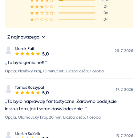
27×
2×
0×
0×
Z najnowszego
Marek Fait
26. 7. 2026
5,0
„
To było genialne!!
“
Opcja: Plzeňský kraj, 15 minut let , Liczba osób: 1 osoba
Tomáš Rozsypal
17. 7. 2026
5,0
„
To było naprawdę fantastyczne. Zarówno podejście
instruktora, jak i samo doświadczenie.
“
Opcja: Olomoucký kraj, 20 min, Liczba osób: 1 osoba
Martin Solárik
15. 7. 2026