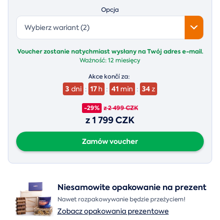
Opcja
Wybierz wariant (2)
Voucher zostanie natychmiast wysłany na Twój adres e-mail.
Ważność:
12 miesięcy
Akce končí za:
3
17
41
33
dni
:
h
:
min
:
z
-29%
z 2 499 CZK
z 1 799 CZK
Zamów voucher
Niesamowite opakowanie na prezent
Nawet rozpakowywanie będzie przeżyciem!
Zobacz opakowania prezentowe