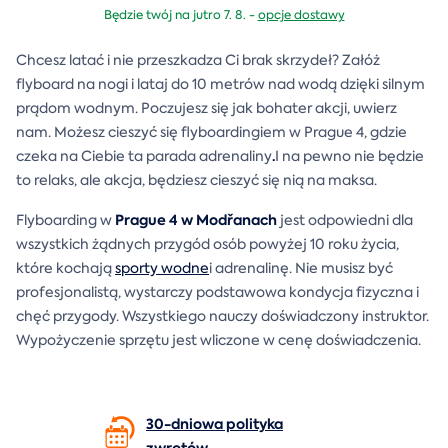
Będzie twój na jutro 7. 8. -
opcje dostawy
Chcesz latać i nie przeszkadza Ci brak skrzydeł? Załóż
flyboard na nogi i lataj do 10 metrów nad wodą dzięki silnym
prądom wodnym. Poczujesz się jak bohater akcji, uwierz
nam. Możesz cieszyć się flyboardingiem w Prague 4, gdzie
.
czeka na Ciebie ta parada adrenaliny
I na pewno nie będzie
to relaks, ale akcja, będziesz cieszyć się nią na maksa.
Prague 4 w Modřanach
Flyboarding w
jest odpowiedni dla
wszystkich żądnych przygód osób powyżej 10 roku życia,
które kochają
sporty wodne
i adrenalinę. Nie musisz być
profesjonalistą, wystarczy podstawowa kondycja fizyczna i
chęć przygody. Wszystkiego nauczy doświadczony instruktor.
Wypożyczenie sprzętu jest wliczone w cenę doświadczenia.
30-dniowa polityka
zwrotów