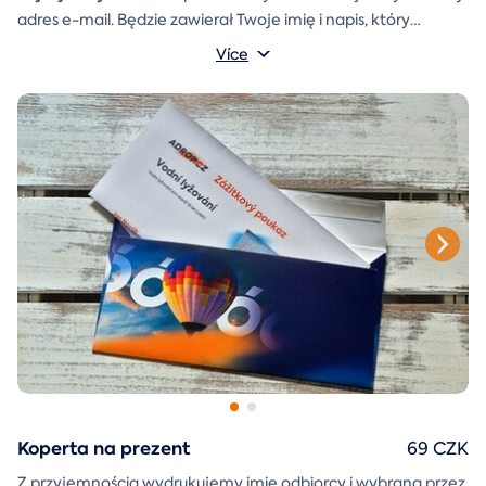
adres e-mail. Będzie zawierał Twoje imię i napis, który
A
koperta prezentowa
możesz sam napisać.
którą można
Více
po prostu wydrukować, wyciąć i skleić, zostanie również
dołączona do wiadomości e-mail.
Koperta na prezent
69 CZK
Z przyjemnością wydrukujemy imię odbiorcy i wybraną przez