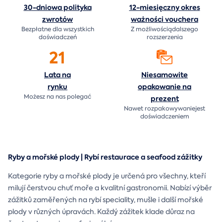
30-dniowa polityka
12-miesięczny okres
zwrotów
ważności
vouchera
Bezpłatne dla wszystkich
Z możliwościądalszego
doświadczeń
rozszerzenia
21
Lata na
Niesamowite
rynku
opakowanie na
Możesz na nas polegać
prezent
Nawet rozpakowywaniejest
doświadczeniem
Ryby a mořské plody | Rybí restaurace a seafood zážitky
Kategorie ryby a mořské plody je určená pro všechny, kteří
milují čerstvou chuť moře a kvalitní gastronomii. Nabízí výběr
zážitků zaměřených na rybí speciality, mušle i další mořské
plody v různých úpravách. Každý zážitek klade důraz na