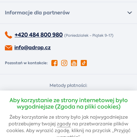
Informacje dla partnerów
+420 484 800 980
(Poniedziałek - Piątek 9-17)
info@adrop.cz
Pozostań w kontakcie:
Metody płatności:
Za pobraniem
Płatność kartą
Aby korzystanie ze strony internetowej było
wygodniejsze (Zgoda na pliki cookies)
Żeby korzystanie ze strony było jak najwygodniejsze
Przelew bankowy
potrzebujemy twojej
zgody
na przetwarzanie plików
cookies. Aby wyrazić zgodę, kliknij na przycisk „Przyjąć