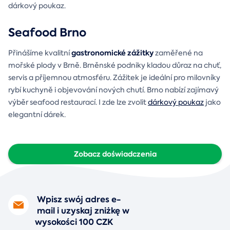
dárkový poukaz.
Seafood Brno
gastronomické zážitky
Přinášíme kvalitní
zaměřené na
mořské plody v Brně. Brněnské podniky kladou důraz na chuť,
servis a příjemnou atmosféru. Zážitek je ideální pro milovníky
rybí kuchyně i objevování nových chutí. Brno nabízí zajímavý
výběr seafood restaurací. I zde lze zvolit
dárkový poukaz
jako
elegantní dárek.
Zobacz doświadczenia
Wpisz swój adres e-
mail i uzyskaj zniżkę w
wysokości 100 CZK