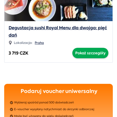
Degustacja sushi Royal Menu dla dwojga: pięć
dań
Lokalizacja:
Praha
3 719 CZK
Pokaż szczegóły
Podaruj voucher uniwersalny
Wybieraj spośród ponad 500 doświadczeń
E-voucher wysyłany natychmiast do skrzynki odbiorczej
Może być używany do wielu doświadczeń