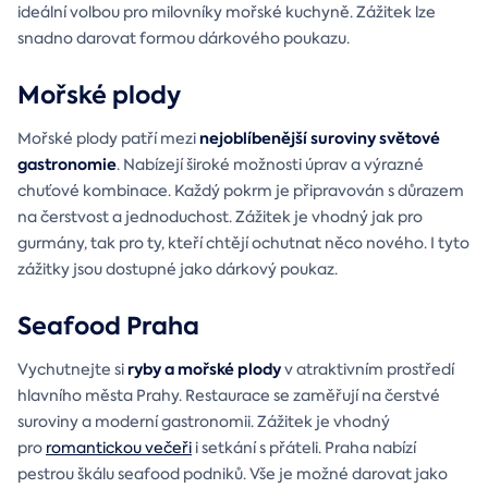
ideální volbou pro milovníky mořské kuchyně. Zážitek lze
snadno darovat formou dárkového poukazu.
Mořské plody
nejoblíbenější suroviny světové
Mořské plody patří mezi
gastronomie
. Nabízejí široké možnosti úprav a výrazné
chuťové kombinace. Každý pokrm je připravován s důrazem
na čerstvost a jednoduchost. Zážitek je vhodný jak pro
gurmány, tak pro ty, kteří chtějí ochutnat něco nového. I tyto
zážitky jsou dostupné jako dárkový poukaz.
Seafood Praha
ryby a mořské plody
Vychutnejte si
v atraktivním prostředí
hlavního města Prahy. Restaurace se zaměřují na čerstvé
suroviny a moderní gastronomii. Zážitek je vhodný
pro
romantickou večeři
i setkání s přáteli. Praha nabízí
pestrou škálu seafood podniků. Vše je možné darovat jako