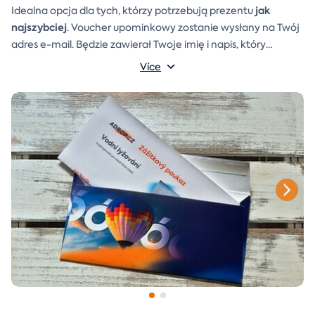
jak
Idealna opcja dla tych, którzy potrzebują prezentu
najszybciej
. Voucher upominkowy zostanie wysłany na Twój
adres e-mail. Będzie zawierał Twoje imię i napis, który
A
koperta prezentowa
możesz sam napisać.
którą można
Více
po prostu wydrukować, wyciąć i skleić, zostanie również
dołączona do wiadomości e-mail.