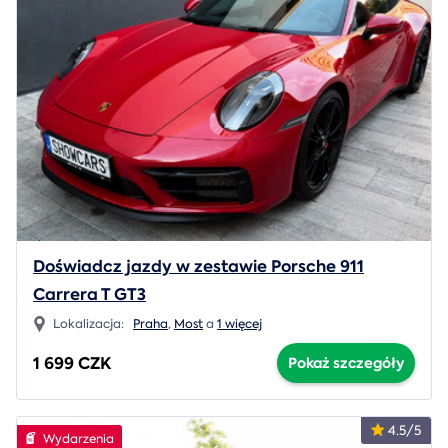
Doświadcz jazdy w zestawie Porsche 911
Carrera T GT3
Lokalizacja:
Praha
,
Most
a
1 więcej
1 699 CZK
Pokaż szczegóły
4.5/5
Wydarzenia