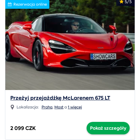
5/5
Rezerwacja online
Przeżyj przejażdżkę McLarenem 675 LT
Lokalizacja:
Praha
,
Most
a
1 więcej
2 099 CZK
Pokaż szczegóły