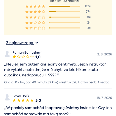
celkem 122 recenzí
82×
27×
8×
2×
3×
Z najnowszego
Roman Bomazhnyi
2. 8. 2026
1,0
„
Neujel jsem autem ani jediný centimetr. Jejich instruktor
mě vytáhl z auta tím, že mě chytil za krk. Nikomu tuto
autoškolu nedoporučuji! ?????
“
Opcja: Praha, cca 40 minut (32 km) + instruktáž, Liczba osób: 1 osoba
Pavel Holík
18. 7. 2026
5,0
„
Wspaniały samochód i naprawdę świetny instruktor. Czy ten
samochód naprawdę ma taką moc?
“