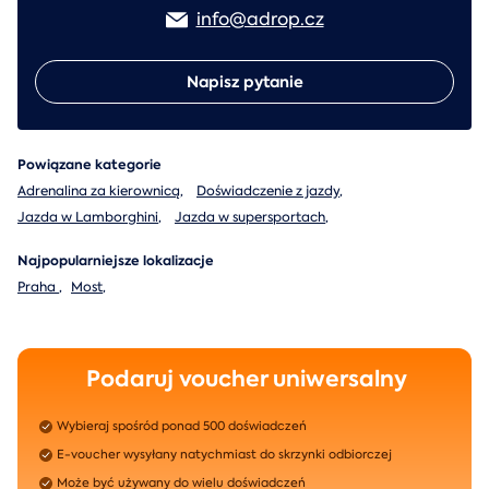
info@adrop.cz
Napisz pytanie
Powiązane kategorie
Adrenalina za kierownicą
,
Doświadczenie z jazdy
,
Jazda w Lamborghini
,
Jazda w supersportach
,
Najpopularniejsze lokalizacje
Praha
,
Most
,
Podaruj voucher uniwersalny
Wybieraj spośród ponad 500 doświadczeń
E-voucher wysyłany natychmiast do skrzynki odbiorczej
Może być używany do wielu doświadczeń