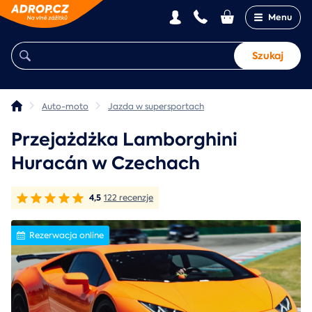
Menu
Szukaj
Auto-moto
Jazda w supersportach
Przejażdżka Lamborghini
Huracán w Czechach
4,5
122 recenzje
Rezerwacja online