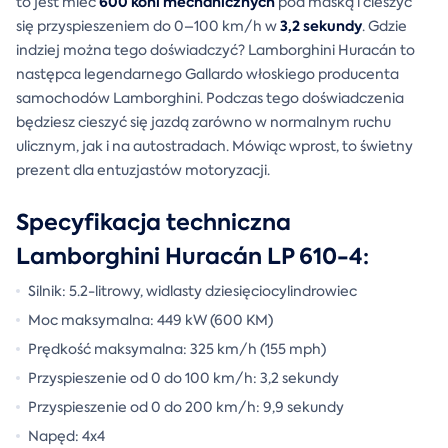
600 koni mechanicznych
to jest mieć
pod maską i cieszyć
3,2 sekundy
się przyspieszeniem do 0–100 km/h w
. Gdzie
indziej można tego doświadczyć? Lamborghini Huracán to
następca legendarnego Gallardo włoskiego producenta
samochodów Lamborghini. Podczas tego doświadczenia
będziesz cieszyć się jazdą zarówno w normalnym ruchu
ulicznym, jak i na autostradach. Mówiąc wprost, to świetny
prezent dla entuzjastów motoryzacji.
Specyfikacja techniczna
Lamborghini Huracán LP 610-4:
Silnik: 5.2-litrowy, widlasty dziesięciocylindrowiec
Moc maksymalna: 449 kW (600 KM)
Prędkość maksymalna: 325 km/h (155 mph)
Przyspieszenie od 0 do 100 km/h: 3,2 sekundy
Przyspieszenie od 0 do 200 km/h: 9,9 sekundy
Napęd: 4x4