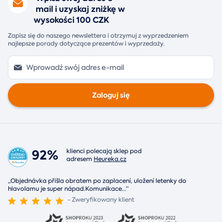
mail i uzyskaj zniżkę w
wysokości 100 CZK
Zapisz się do naszego newslettera i otrzymuj z wyprzedzeniem
najlepsze porady dotyczące prezentów i wyprzedaży.
Zaloguj się
92%
klienci polecają sklep pod
adresem
Heureka.cz
„Objednávka přišla obratem po zaplacení, uložení letenky do
hlavolamu je super nápad.Komunikace
...
“
- Zweryfikowany klient