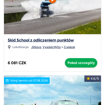
Skid School z odliczeniem punktów
Lokalizacja:
Jihlava
,
Vysoké Mýto
a
3 więcej
6 081 CZK
Pokaż szczegóły
4.6/5
Volný termín od 07.08.2026