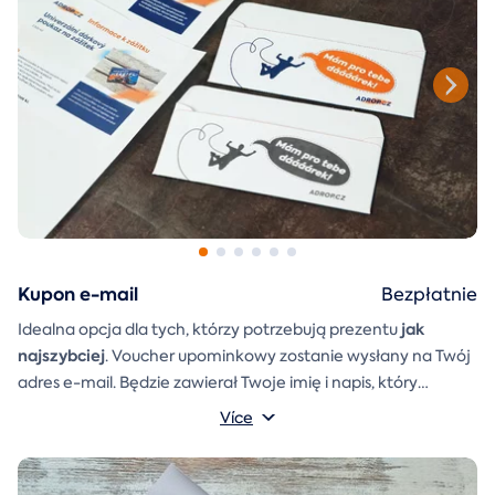
Kupon e-mail
Bezpłatnie
jak
Idealna opcja dla tych, którzy potrzebują prezentu
najszybciej
. Voucher upominkowy zostanie wysłany na Twój
adres e-mail. Będzie zawierał Twoje imię i napis, który
A
koperta prezentowa
możesz sam napisać.
którą można
Více
po prostu wydrukować, wyciąć i skleić, zostanie również
dołączona do wiadomości e-mail.