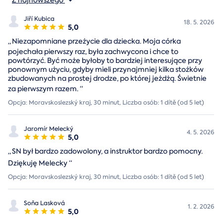
Z najnowszego
Jiří Kubica
18. 5. 2026
5,0
„
Niezapomniane przeżycie dla dziecka. Moja córka
pojechała pierwszy raz, była zachwycona i chce to
powtórzyć. Być może byłoby to bardziej interesujące przy
ponownym użyciu, gdyby mieli przynajmniej kilka stożków
zbudowanych na prostej drodze, po której jeżdżą. Świetnie
za pierwszym razem.
“
Opcja: Moravskoslezský kraj, 30 minut, Liczba osób: 1 dítě (od 5 let)
Jaromír Melecký
4. 5. 2026
5,0
„
SN był bardzo zadowolony, a instruktor bardzo pomocny.
Dziękuję Melecky
“
Opcja: Moravskoslezský kraj, 30 minut, Liczba osób: 1 dítě (od 5 let)
Soňa Lasková
1. 2. 2026
5,0