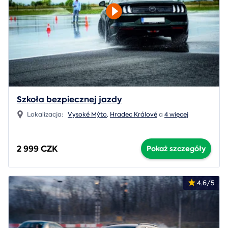
Szkoła bezpiecznej jazdy
Lokalizacja:
Vysoké Mýto
,
Hradec Králové
a
4 więcej
2 999 CZK
Pokaż szczegóły
4.6/5