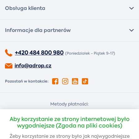
Obsługa klienta
Informacje dla partnerów
+420 484 800 980
(Poniedziałek - Piątek 9-17)
info@adrop.cz
Pozostań w kontakcie:
Metody płatności:
Za pobraniem
Płatność kartą
Aby korzystanie ze strony internetowej było
wygodniejsze (Zgoda na pliki cookies)
Żeby korzystanie ze strony było jak najwygodniejsze
Przelew bankowy