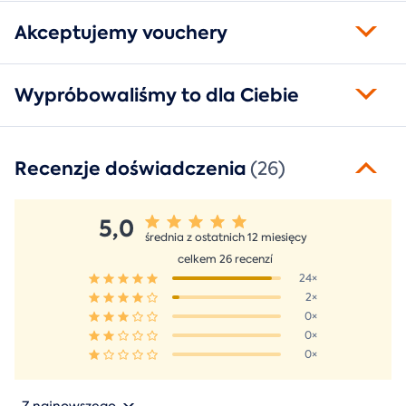
Akceptujemy vouchery
Wypróbowaliśmy to dla Ciebie
Recenzje doświadczenia
(26)
5,0
średnia z ostatnich 12 miesięcy
celkem 26 recenzí
24×
2×
0×
0×
0×