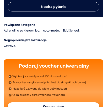
Napisz pytanie
Powiązane kategorie
Adrenalina za kierownicą
,
Auto-moto
,
Skid School
,
Najpopularniejsze lokalizacje
Ostrava
,
Podaruj voucher uniwersalny
Wybieraj spośród ponad 500 doświadczeń
E-voucher wysyłany natychmiast do skrzynki odbiorczej
Może być używany do wielu doświadczeń
12-miesięczny okres ważności vouchera
Kup voucher