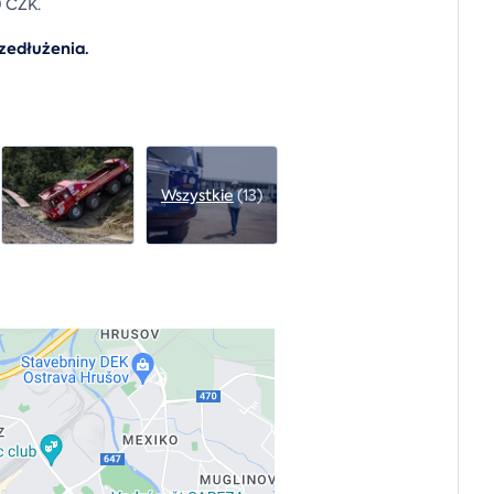
9 CZK.
zedłużenia.
Wszystkie
(13)