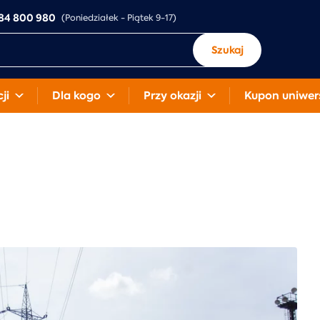
84 800 980
(Poniedziałek - Piątek 9-17)
Szukaj
ji
Dla kogo
Przy okazji
Kupon uniwer