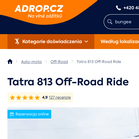
+420 4
Kategorie doświadczenia
Według lokalizac
Auto-moto
Off-Road
Tatra 813 Off-Road Ride
Tatra 813 Off-Road Ride
4,9
127 recenzje
Rezerwacja online