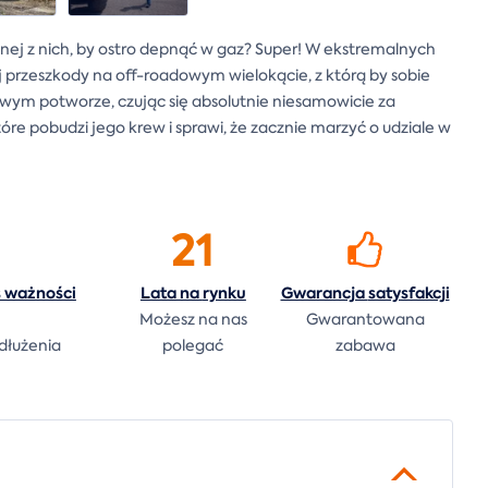
ednej z nich, by ostro depnąć w gaz? Super! W ekstremalnych
ej przeszkody na off-roadowym wielokącie, z którą by sobie
lowym potworze, czując się absolutnie niesamowicie za
óre pobudzi jego krew i sprawi, że zacznie marzyć o udziale w
21
s ważności
Lata na
rynku
Gwarancja
satysfakcji
Możesz na nas
Gwarantowana
dłużenia
polegać
zabawa