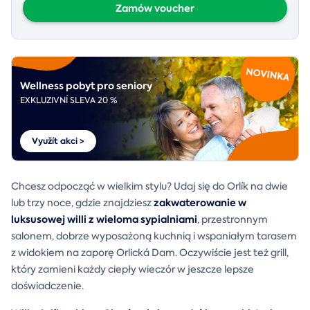
Zamów voucher
Wellness pobyt pro seniory
EXKLUZIVNÍ SLEVA 20 %
Využít akci >
Chcesz odpocząć w wielkim stylu? Udaj się do Orlík na dwie
zakwaterowanie w
lub trzy noce, gdzie znajdziesz
luksusowej willi z wieloma sypialniami
, przestronnym
salonem, dobrze wyposażoną kuchnią i wspaniałym tarasem
z widokiem na zaporę Orlická Dam. Oczywiście jest też grill,
który zamieni każdy ciepły wieczór w jeszcze lepsze
doświadczenie.