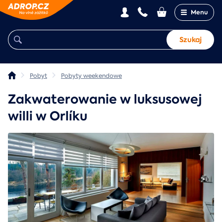
Menu
Szukaj
Pobyt
Pobyty weekendowe
Zakwaterowanie w luksusowej
willi w Orlíku