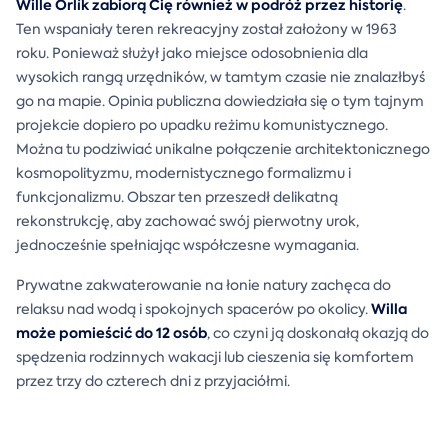
Wille Orlík zabiorą Cię również w podróż przez historię
.
Ten wspaniały teren rekreacyjny został założony w 1963
roku. Ponieważ służył jako miejsce odosobnienia dla
wysokich rangą urzędników, w tamtym czasie nie znalazłbyś
go na mapie. Opinia publiczna dowiedziała się o tym tajnym
projekcie dopiero po upadku reżimu komunistycznego.
Można tu podziwiać unikalne połączenie architektonicznego
kosmopolityzmu, modernistycznego formalizmu i
funkcjonalizmu. Obszar ten przeszedł delikatną
rekonstrukcję, aby zachować swój pierwotny urok,
jednocześnie spełniając współczesne wymagania.
Prywatne zakwaterowanie na łonie natury zachęca do
Willa
relaksu nad wodą i spokojnych spacerów po okolicy.
może pomieścić do 12 osób
, co czyni ją doskonałą okazją do
spędzenia rodzinnych wakacji lub cieszenia się komfortem
przez trzy do czterech dni z przyjaciółmi.