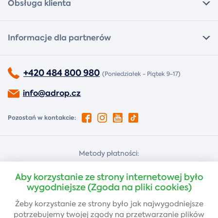
Obsługa klienta
Informacje dla partnerów
+420 484 800 980
(Poniedziałek - Piątek 9-17)
info@adrop.cz
Pozostań w kontakcie:
Metody płatności:
Za pobraniem
Płatność kartą
Aby korzystanie ze strony internetowej było
wygodniejsze (Zgoda na pliki cookies)
Żeby korzystanie ze strony było jak najwygodniejsze
Przelew bankowy
potrzebujemy twojej
zgody
na przetwarzanie plików