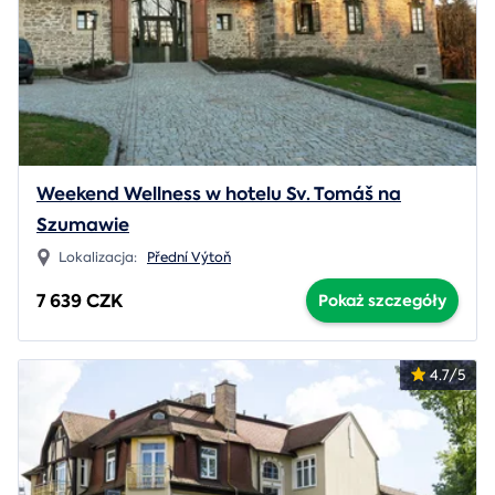
Weekend Wellness w hotelu Sv. Tomáš na
Szumawie
Lokalizacja:
Přední Výtoň
7 639 CZK
Pokaż szczegóły
4.7/5