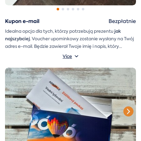
Kupon e-mail
Bezpłatnie
jak
Idealna opcja dla tych, którzy potrzebują prezentu
najszybciej
. Voucher upominkowy zostanie wysłany na Twój
adres e-mail. Będzie zawierał Twoje imię i napis, który
A
koperta prezentowa
możesz sam napisać.
którą można
Více
po prostu wydrukować, wyciąć i skleić, zostanie również
dołączona do wiadomości e-mail.