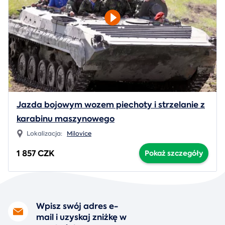
Jazda bojowym wozem piechoty i strzelanie z
karabinu maszynowego
Lokalizacja:
Milovice
1 857 CZK
Pokaż szczegóły
Wpisz swój adres e-
mail i uzyskaj zniżkę w