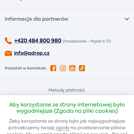
Informacje dla partnerów
+420 484 800 980
(Poniedziałek - Piątek 9-17)
info@adrop.cz
Pozostań w kontakcie:
Metody płatności:
Za pobraniem
Płatność kartą
Aby korzystanie ze strony internetowej było
wygodniejsze (Zgoda na pliki cookies)
Żeby korzystanie ze strony było jak najwygodniejsze
Przelew bankowy
potrzebujemy twojej
zgody
na przetwarzanie plików