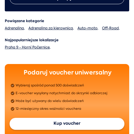
Powiązane kategorie
Adrenalina
,
Adrenalina za kierownicą
,
Auto-moto
,
Off-Road
,
Najpopularniejsze lokalizacje
Praha 9 - Horní Počernice
,
Podaruj voucher uniwersalny
Wybieraj spośród ponad 500 doświadczeń
E-voucher wysyłany natychmiast do skrzynki odbiorczej
Może być używany do wielu doświadczeń
12-miesięczny okres ważności vouchera
Kup voucher