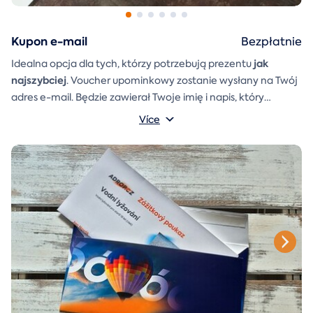
Kupon e-mail
Bezpłatnie
jak
Idealna opcja dla tych, którzy potrzebują prezentu
najszybciej
. Voucher upominkowy zostanie wysłany na Twój
adres e-mail. Będzie zawierał Twoje imię i napis, który
A
koperta prezentowa
możesz sam napisać.
którą można
Více
po prostu wydrukować, wyciąć i skleić, zostanie również
dołączona do wiadomości e-mail.