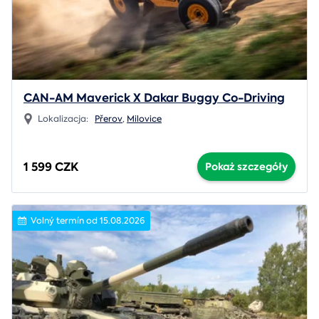
CAN-AM Maverick X Dakar Buggy Co-Driving
Lokalizacja:
Přerov
,
Milovice
1 599 CZK
Pokaż szczegóły
Volný termín od 15.08.2026