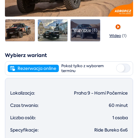
Wszystkie
(8)
Wideo
(1)
Wybierz wariant
Pokaż tylko z wyborem
Rezerwacja online
terminu
Lokalizacja:
Praha 9 - Horní Počernice
Czas trwania:
60 minut
Liczba osób:
1 osoba
Specyfikacje:
Ride Bureko 6x6