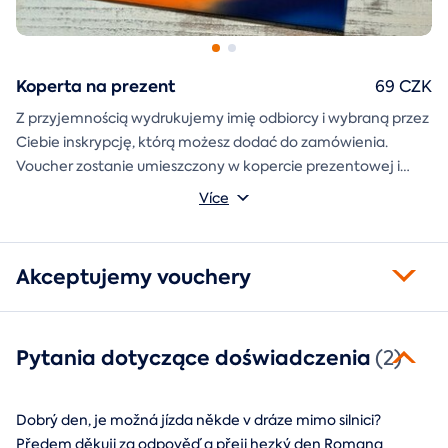
Koperta na prezent
69 CZK
Z przyjemnością wydrukujemy imię odbiorcy i wybraną przez
Ciebie inskrypcję, którą możesz dodać do zamówienia.
Voucher zostanie umieszczony w kopercie prezentowej i
wysłany bezpośrednio do Ciebie.
Více
Akceptujemy vouchery
Pytania dotyczące doświadczenia
(2)
Dobrý den, je možná jízda někde v dráze mimo silnici?
Předem děkuji za odpověď a přeji hezký den Romana