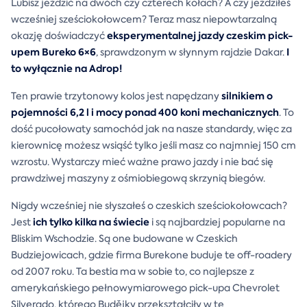
Lubisz jeździć na dwóch czy czterech kołach? A czy jeździłeś
wcześniej sześciokołowcem? Teraz masz niepowtarzalną
eksperymentalnej jazdy czeskim pick-
okazję doświadczyć
upem Bureko 6×6
I
, sprawdzonym w słynnym rajdzie Dakar.
to wyłącznie na Adrop!
silnikiem o
Ten prawie trzytonowy kolos jest napędzany
pojemności 6,2 l i mocy ponad 400 koni mechanicznych
. To
dość pucołowaty samochód jak na nasze standardy, więc za
kierownicę możesz wsiąść tylko jeśli masz co najmniej 150 cm
wzrostu. Wystarczy mieć ważne prawo jazdy i nie bać się
prawdziwej maszyny z ośmiobiegową skrzynią biegów.
Nigdy wcześniej nie słyszałeś o czeskich sześciokołowcach?
ich tylko kilka na świecie
Jest
i są najbardziej popularne na
Bliskim Wschodzie. Są one budowane w Czeskich
Budziejowicach, gdzie firma Burekone buduje te off-roadery
od 2007 roku. Ta bestia ma w sobie to, co najlepsze z
amerykańskiego pełnowymiarowego pick-upa Chevrolet
Silverado, którego Budějky przekształciły w tę