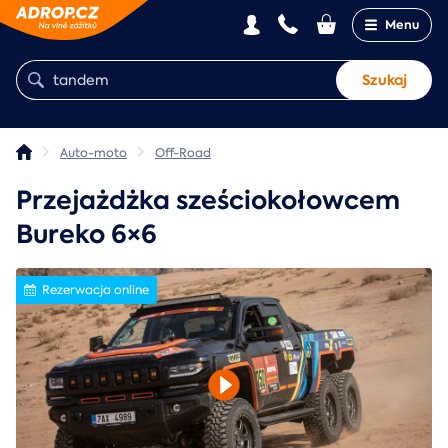
Menu
Szukaj
Auto-moto
Off-Road
Przejażdżka sześciokołowcem
Bureko 6×6
Rezerwacja online