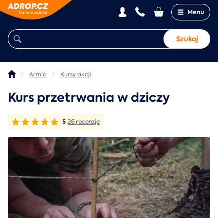
Menu
Szukaj
Armia
Kursy akcji
Kurs przetrwania w dziczy
5
26 recenzje