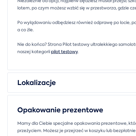
Niezależnie od opcji, najpierw będziesz musiał przejść s
lotem, po czym możesz wzbić się w przestworza, gdzie cz
Po wylądowaniu odbędziesz również odprawę po locie, pod
a co źle.
Nie do końca? Strona Pilot testowy ultralekkiego samolotu 
naszej kategorii
pilot testowy
.
Lokalizacje
Opakowanie prezentowe
Mamy dla Ciebie specjalne opakowania prezentowe, któr
przeżyciem. Możesz je przejrzeć w koszyku lub bezpłatni