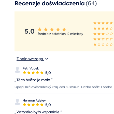
Recenzje doświadczenia
(64)
5,0
średnia z ostatnich 12 miesięcy
Z najnowszego
Petr Vacek
5,0
„
Těch hvězd je malo
“
Opcja: Královéhradecký kraj, cca 60 minut , Liczba osób: 1 osoba
Herman Asieiev
5,0
„
Wszystko było wspaniałe
“