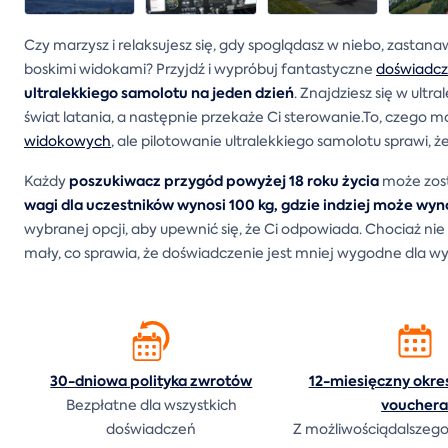
Czy marzysz i relaksujesz się, gdy spoglądasz w niebo, zastanaw
boskimi widokami? Przyjdź i wypróbuj fantastyczne
doświadcz
ultralekkiego samolotu na jeden dzień
. Znajdziesz się w ult
świat latania, a następnie przekaże Ci sterowanie.To, czego m
widokowych
, ale pilotowanie ultralekkiego samolotu sprawi, 
poszukiwacz przygód powyżej 18 roku życia
Każdy
może zos
wagi dla uczestników wynosi 100 kg, gdzie indziej może wyn
wybranej opcji, aby upewnić się, że Ci odpowiada. Chociaż nie 
mały, co sprawia, że doświadczenie jest mniej wygodne dla w
30-dniowa polityka
zwrotów
12-miesięczny okre
voucher
Bezpłatne dla wszystkich
doświadczeń
Z możliwościądalszego