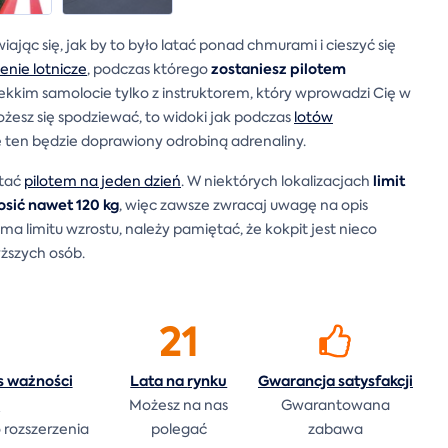
iając się, jak by to było latać ponad chmurami i cieszyć się
zostaniesz pilotem
enie lotnicze
, podczas którego
ralekkim samolocie tylko z instruktorem, który wprowadzi Cię w
ożesz się spodziewać, to widoki jak podczas
lotów
że ten będzie doprawiony odrobiną adrenaliny.
limit
tać
pilotem na jeden dzień
. W niektórych lokalizacjach
osić nawet 120 kg
, więc zawsze zwracaj uwagę na opis
ma limitu wzrostu, należy pamiętać, że kokpit jest nieco
yższych osób.
21
s ważności
Lata na
rynku
Gwarancja
satysfakcji
a
Możesz na nas
Gwarantowana
 rozszerzenia
polegać
zabawa