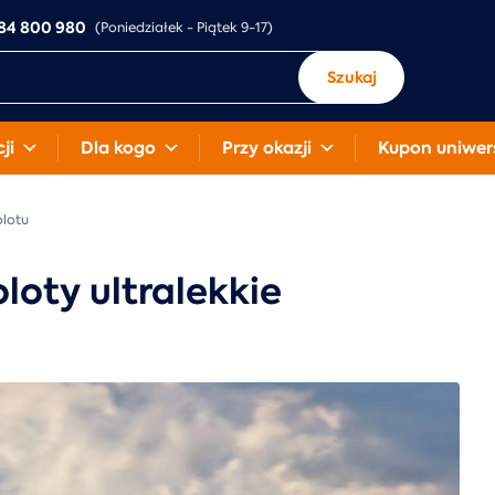
84 800 980
(Poniedziałek - Piątek 9-17)
Szukaj
ji
Dla kogo
Przy okazji
Kupon uniwer
olotu
loty ultralekkie