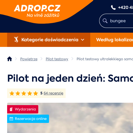
+420 4
Kategorie doświadczenia
Według lokalizac
Powietrze
Pilot testowy
Pilot testowy ultralekkiego sam
Pilot na jeden dzień: Samo
5
64 recenzje
Wydarzenia
Rezerwacja online