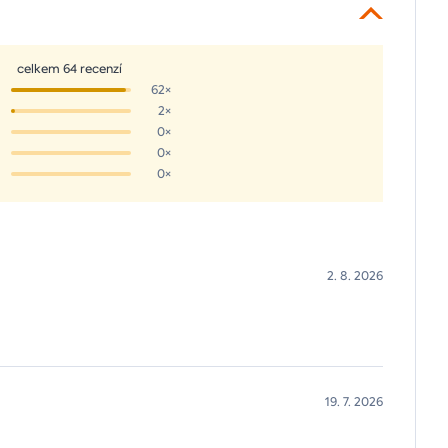
celkem 64 recenzí
62×
2×
0×
0×
0×
2. 8. 2026
19. 7. 2026