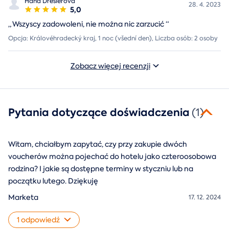
Hana Dreslerová
28. 4. 2023
5,0
„
Wszyscy zadowoleni, nie można nic zarzucić
“
Opcja: Královéhradecký kraj, 1 noc (všední den), Liczba osób: 2 osoby
Zobacz więcej recenzji
Pytania dotyczące doświadczenia
(1)
Witam, chciałbym zapytać, czy przy zakupie dwóch
voucherów można pojechać do hotelu jako czteroosobowa
rodzina? I jakie są dostępne terminy w styczniu lub na
początku lutego. Dziękuję
Marketa
17. 12. 2024
1 odpowiedź