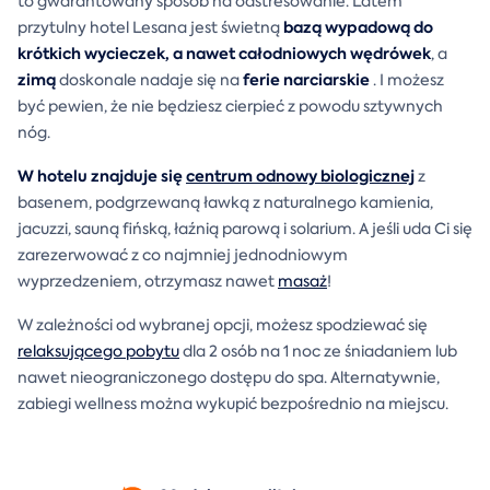
to gwarantowany sposób na odstresowanie. Latem
bazą wypadową do
przytulny hotel Lesana jest świetną
krótkich wycieczek, a nawet całodniowych wędrówek
, a
zimą
ferie narciarskie
doskonale nadaje się na
. I możesz
być pewien, że nie będziesz cierpieć z powodu sztywnych
nóg.
W hotelu znajduje się
centrum odnowy biologicznej
z
basenem, podgrzewaną ławką z naturalnego kamienia,
jacuzzi, sauną fińską, łaźnią parową i solarium. A jeśli uda Ci się
zarezerwować z co najmniej jednodniowym
wyprzedzeniem, otrzymasz nawet
masaż
!
W zależności od wybranej opcji, możesz spodziewać się
relaksującego pobytu
dla 2 osób na 1 noc ze śniadaniem lub
nawet nieograniczonego dostępu do spa. Alternatywnie,
zabiegi wellness można wykupić bezpośrednio na miejscu.