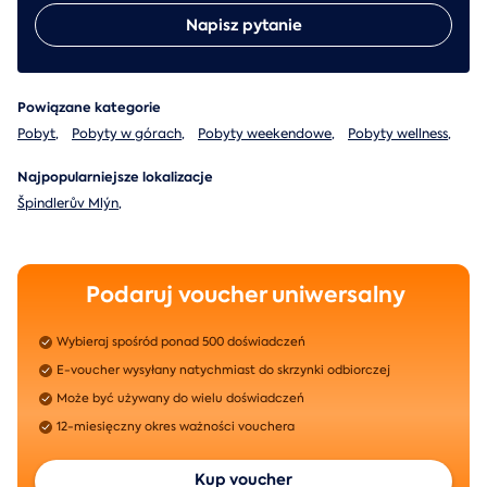
Napisz pytanie
Powiązane kategorie
Pobyt
,
Pobyty w górach
,
Pobyty weekendowe
,
Pobyty wellness
,
Najpopularniejsze lokalizacje
Špindlerův Mlýn
,
Podaruj voucher uniwersalny
Wybieraj spośród ponad 500 doświadczeń
E-voucher wysyłany natychmiast do skrzynki odbiorczej
Może być używany do wielu doświadczeń
12-miesięczny okres ważności vouchera
Kup voucher