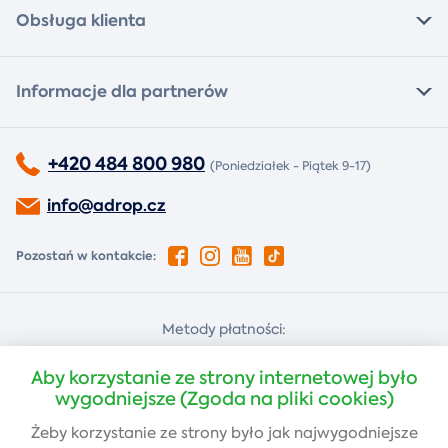
Obsługa klienta
Informacje dla partnerów
+420 484 800 980
(Poniedziałek - Piątek 9-17)
info@adrop.cz
Pozostań w kontakcie:
Metody płatności:
Za pobraniem
Płatność kartą
Aby korzystanie ze strony internetowej było
wygodniejsze (Zgoda na pliki cookies)
Żeby korzystanie ze strony było jak najwygodniejsze
Przelew bankowy