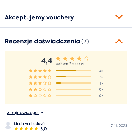
Akceptujemy vouchery
Recenzje doświadczenia
(7)
4,4
celkem 7 recenzí
4×
2×
1×
0×
0×
Z najnowszego
Linda Venhodová
17. 11. 2023
5,0