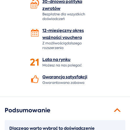
30-dniowa polityka
zwrotów
Bezpłatne dla wszystkich
doświadczeń
12-miesięczny okres
ważności
vouchera
Z możliwościądalszego
rozszerzenia
21
Lata na
rynku
Możesz na nas polegać
Gwarancja
satysfakcji
Gwarantowana zabawa
Podsumowanie
Dlaczego warto wybrać to doświadczenie