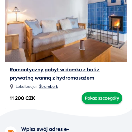
Romantyczny pobyt w domku z bali z
prywatną wanną z hydromasażem
Lokalizacja:
Štramberk
11 200 CZK
Pokaż szczegóły
Wpisz swój adres e-