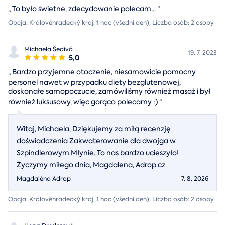
„
To było świetne, zdecydowanie polecam...
“
Opcja: Královéhradecký kraj, 1 noc (všední den), Liczba osób: 2 osoby
Michaela Šedivá
19. 7. 2023
5,0
„
Bardzo przyjemne otoczenie, niesamowicie pomocny
personel nawet w przypadku diety bezglutenowej,
doskonałe samopoczucie, zamówiliśmy również masaż i był
również luksusowy, więc gorąco polecamy :)
“
Witaj, Michaela, Dziękujemy za miłą recenzję
doświadczenia Zakwaterowanie dla dwojga w
Szpindlerowym Młynie. To nas bardzo ucieszyło!
Życzymy miłego dnia, Magdalena, Adrop.cz
Magdaléna Adrop
7. 8. 2026
Opcja: Královéhradecký kraj, 1 noc (všední den), Liczba osób: 2 osoby