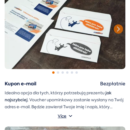
Kupon e-mail
Bezpłatnie
jak
Idealna opcja dla tych, którzy potrzebują prezentu
najszybciej
. Voucher upominkowy zostanie wysłany na Twój
adres e-mail. Będzie zawierał Twoje imię i napis, który
A
koperta prezentowa
możesz sam napisać.
którą można
Více
po prostu wydrukować, wyciąć i skleić, zostanie również
dołączona do wiadomości e-mail.