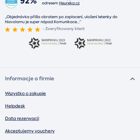
92%
adresem
Heureka.cz
„Objednávka přišla obratem po zaplacení, uložení letenky do
hlavolamu je super nápad.Komunikace
...
“
- Zweryfikowany klient
Informacje o firmie
Wszystko o zakupie
Helpdesk
Data rezerwacji
Akceptujemy vouchery