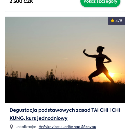
2 500 CZK
Pokaż szczegóły
4/5
Degustacja podstawowych zasad TAI CHI i CHI
KUNG, kurs jednodniowy
Lokalizacja:
Hněvkovice u Ledče nad Sázavou