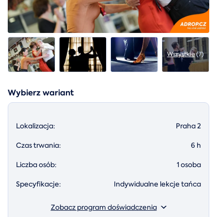
Wszystkie
(7)
Wybierz wariant
Lokalizacja:
Praha 2
Czas trwania:
6 h
Liczba osób:
1 osoba
Specyfikacje:
Indywidualne lekcje tańca
Zobacz program doświadczenia