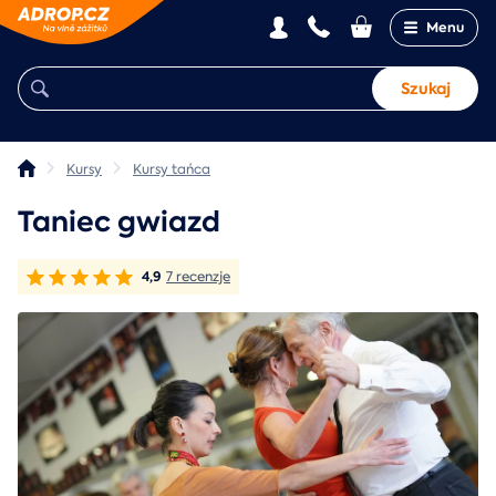
Menu
Szukaj
Kursy
Kursy tańca
Taniec gwiazd
4,9
7 recenzje