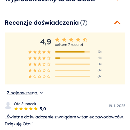
Recenzje doświadczenia
(7)
4,9
celkem 7 recenzí
6×
1×
0×
0×
0×
Z najnowszego
Ota Supacek
19. 1. 2025
5,0
„
Świetne doświadczenie z wglądem w taniec zawodowców.
Dziękuję Ota
“