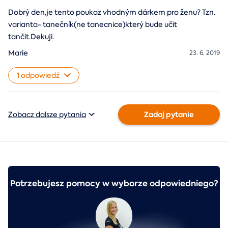
Dobrý den,je tento poukaz vhodným dárkem pro ženu? Tzn.
varianta- tanečník(ne tanecnice)který bude učit
tančit.Dekuji.
Marie
23. 6. 2019
1 odpowiedź
Zadaj pytanie
Zobacz dalsze pytania
Potrzebujesz pomocy w wyborze odpowiedniego?