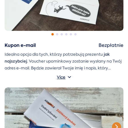
Kupon e-mail
Bezpłatnie
jak
Idealna opcja dla tych, którzy potrzebują prezentu
najszybciej
. Voucher upominkowy zostanie wysłany na Twój
adres e-mail. Będzie zawierał Twoje imię i napis, który
A
koperta prezentowa
możesz sam napisać.
którą można
Více
po prostu wydrukować, wyciąć i skleić, zostanie również
dołączona do wiadomości e-mail.